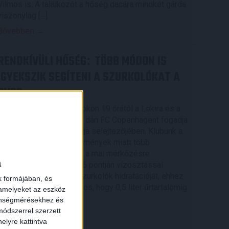
Vilmos is. A találkozót a hőség dacára mindkét gárda
viszonylag […]
Bővebben →
RENDKÍVÜLI HŐSÉG
TÖBB MÓDON IS
:
IGYEKSZIK SEGÍTENI A SZURKOLÓKAT A
DVSC
Nagy meccs vár csütörtökön 19 órától a Lokira és a
szurkolóira, csapatunk a dán FC Copenhagent fogadja
az UEFA Konferencia Liga selejtezőjében. Klubunk a
×
rendkívüli időjárási körülmények miatt több
intézkedésről is döntött a mai mérkőzésre
a
vonatkozóan. A stadion 6 pontján vízosztással
igyekszünk segíteni a szurkolók hidratációját, ehhez
k formájában, és
kapcsolódóan az is fontos, hogy 0,5 liter űrtartalomig
 amelyeket az eszköz
[…]
zönségmérésekhez és
ódszerrel szerzett
Bővebben →
elyre kattintva