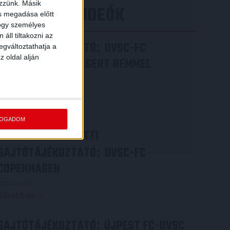
ezzünk. Másik
LEGÚJABB VIDEÓK
ás megadása előtt
hogy személyes
áll tiltakozni az
SAJTÓTÁJÉKOZTATÓ
DVSC-FC
:
egváltoztathatja a
z oldal alján
COPENHAGEN 0-3, GERT REMMEL
ÉRTÉKELÉSE
2026.08.07.
Bővebben →
FOGADOM
VIDEÓ! MECCS ELŐTTI
SAJTÓTÁJÉKOZTATÓ
DVSC-FC
:
COPENHAGEN
2026.08.05.
Bővebben →
SAJTÓTÁJÉKOZTATÓ
ÚJPEST FC-DVSC
: