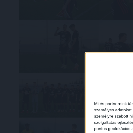
Mi és partnereink tá
személyes adatokat d
személyre szabott h
szolgáltatásfejleszté
pontos geolokációs a