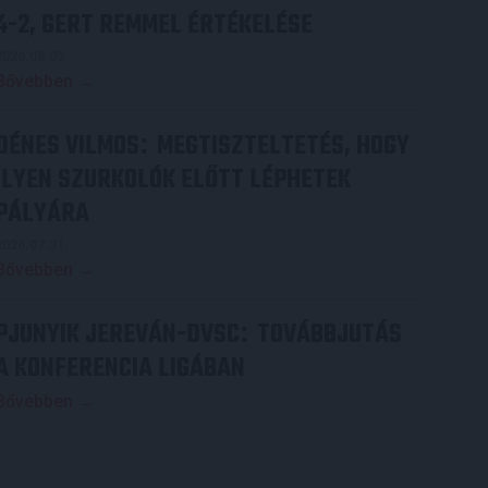
4-2, GERT REMMEL ÉRTÉKELÉSE
2026.08.03.
Bővebben →
DÉNES VILMOS
MEGTISZTELTETÉS, HOGY
:
ILYEN SZURKOLÓK ELŐTT LÉPHETEK
PÁLYÁRA
2026.07.31.
Bővebben →
PJUNYIK JEREVÁN-DVSC
TOVÁBBJUTÁS
:
A KONFERENCIA LIGÁBAN
Bővebben →