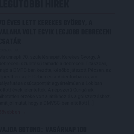
LEGUTÓBBI HÍREK
70 ÉVES LETT KEREKES GYÖRGY, A
VALAHA VOLT EGYIK LEGJOBB DEBRECENI
CSATÁR
2026.08.08.
Ma ünnepli 70. születésnapját Kerekes György. A
debreceni születésű támadó a debreceni Titászban,
majd a DMTE-ben kezdte, később játszott Pécsen, az
Újpestben, az FTC-ben és a Videotonban is, ám
pályafutása csúcspontját egyértelműen a Lokiban
töltött évek jelentették. A népszerű Gurigának
hihetetlen érzéke volt a játékhoz és a gólszerzéshez,
amit jól mutat, hogy a DMVSC-ben eltöltött […]
Bővebben →
VAJDA BOTOND
VASÁRNAP 100
: