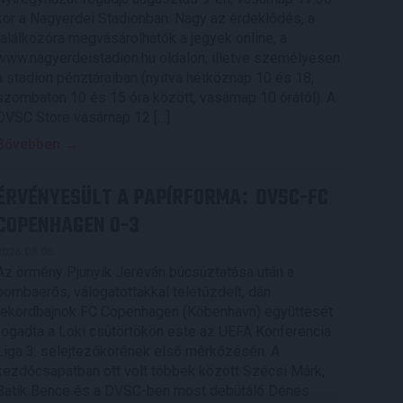
kor a Nagyerdei Stadionban. Nagy az érdeklődés, a
találkozóra megvásárolhatók a jegyek online, a
www.nagyerdeistadion.hu oldalon, illetve személyesen
a stadion pénztáraiban (nyitva hétköznap 10 és 18,
szombaton 10 és 15 óra között, vasárnap 10 órától). A
DVSC Store vasárnap 12 […]
Bővebben →
ÉRVÉNYESÜLT A PAPÍRFORMA
DVSC-FC
:
COPENHAGEN 0-3
2026.08.06.
Az örmény Pjunyik Jereván búcsúztatása után a
bombaerős, válogatottakkal teletűzdelt, dán
rekordbajnok FC Copenhagen (Köbenhavn) együttesét
fogadta a Loki csütörtökön este az UEFA Konferencia
Liga 3. selejtezőkörének első mérkőzésén. A
kezdőcsapatban ott volt többek között Szécsi Márk,
Batik Bence és a DVSC-ben most debütáló Dénes