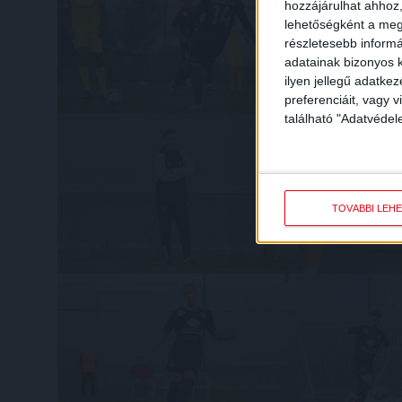
hozzájárulhat ahhoz,
lehetőségként a megf
részletesebb informác
adatainak bizonyos k
ilyen jellegű adatke
preferenciáit, vagy v
található "Adatvéde
TOVÁBBI LEH