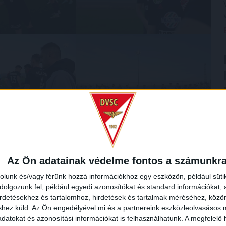
Az Ön adatainak védelme fontos a számunkr
rolunk és/vagy férünk hozzá információkhoz egy eszközön, például süti
olgozunk fel, például egyedi azonosítókat és standard információkat,
irdetésekhez és tartalomhoz, hirdetések és tartalmak méréséhez, kö
shez küld.
Az Ön engedélyével mi és a partnereink eszközleolvasásos m
datokat és azonosítási információkat is felhasználhatunk. A megfelelő h