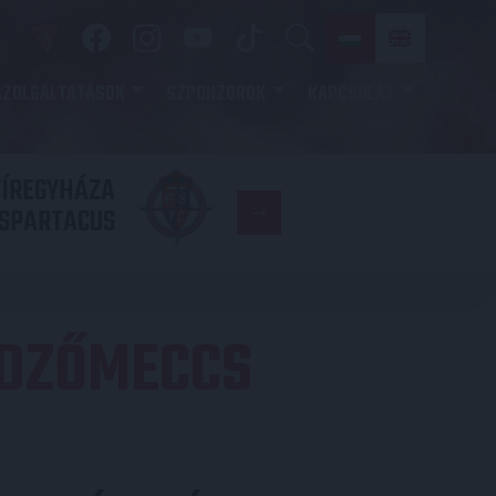
SZOLGÁLTATÁSOK
SZPONZOROK
KAPCSOLAT
YÍREGYHÁZA
FC
SPARTACUS
COPENHAGE
EDZŐMECCS