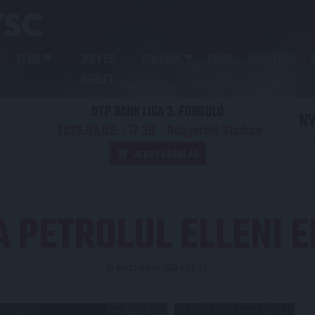
KLUB
JEGY ÉS
GALÉRIA
SHOP
AKADÉMIA
BÉRLET
OTP BANK LIGA 3. FORDULÓ
N
2026.08.09. - 17
30
Nagyerdei Stadion
:
JEGYVÁSÁRLÁS
A PETROLUL ELLENI 
Közzétéve: 2024.01.12.