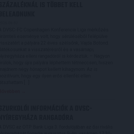
SZÁZALÉKNÁL IS TÖBBET KELL
BELEADNUNK
2026.08.07.
A DVSC-FC Copenhagen Konferencia Liga mérkőzés
örömteli eseménye volt, hogy sérüléséből felépülve
visszatért a pályára 22 éves szélsőnk, Vajda Botond.
Játékosunkat a visszatérésről és a vasárnapi,
Nyíregyháza elleni rangadóról is kérdeztük. – Nagyon
örülök, hogy újra pályára léphettem tétmeccsen, hiszen
majdnem négy hónapot kellett kihagynom. Az is
pozitívum, hogy egy ilyen erős ellenfél ellen
játszhattam […]
Bővebben →
SZURKOLÓI INFORMÁCIÓK A DVSC-
NYÍREGYHÁZA RANGADÓRA
A DVSC az OTP Bank Liga 3. fordulójában az ősi rivális
Nyíregyházát fogadja augusztus 9-én, vasárnap 17.30-