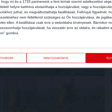
 hogy mi és a 1733 partnereink a fent leírtak szerint adatkezelést vég
elelő helyre kattintva elutasíthatja a hozzájárulást, vagy a hozzájárul
iókhoz juthat, és megváltoztathatja beállításait.
Felhívjuk figyelmét, 
ezeléséhez nem feltétlenül szükséges az Ön hozzájárulása, de jogában 
zelés ellen. A beállításai csak erre a weboldalra érvényesek. Bármikor m
isszavonhatja hozzájárulását, ha visszatér erre az oldalra, és rákattint a
lem" gombra.
ETŐSÉGEK
NEM FOGADOM EL
EL