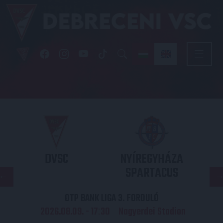
DVSC
NYÍREGYHÁZA
SPARTACUS
OTP BANK LIGA 3. FORDULÓ
2026.08.09. - 17
30
Nagyerdei Stadion
: