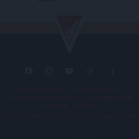
PÁLYARENDSZABÁLYOK
ADATKEZELÉSI TÁJÉKOZATÓ
JOGI ÉS FELHASZNÁLÁSI FELTÉTELEK
LEVÉL A SZERKESZTŐNEK
IMPRESSZUM
KAPCSOLAT
BELSŐ VISSZAÉLÉS-BEJELENTÉSI TÁJÉKOZTATÓ DVSC FUTBALL ZRT.