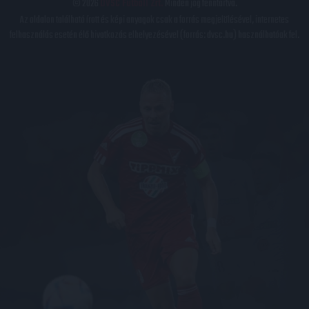
© 2026
DVSC Futball Zrt.
Minden jog fenntartva.
Az oldalon található írott és képi anyagok csak a forrás megjelölésével, internetes
felhasználás esetén élő hivatkozás elhelyezésével (forrás: dvsc.hu) használhatóak fel.