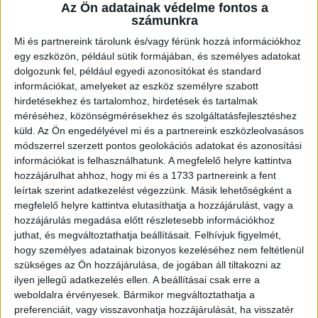
Az Ön adatainak védelme fontos a
számunkra
Mi és partnereink tárolunk és/vagy férünk hozzá információkhoz
egy eszközön, például sütik formájában, és személyes adatokat
dolgozunk fel, például egyedi azonosítókat és standard
információkat, amelyeket az eszköz személyre szabott
hirdetésekhez és tartalomhoz, hirdetések és tartalmak
méréséhez, közönségmérésekhez és szolgáltatásfejlesztéshez
küld.
Az Ön engedélyével mi és a partnereink eszközleolvasásos
módszerrel szerzett pontos geolokációs adatokat és azonosítási
információkat is felhasználhatunk. A megfelelő helyre kattintva
hozzájárulhat ahhoz, hogy mi és a 1733 partnereink a fent
leírtak szerint adatkezelést végezzünk. Másik lehetőségként a
megfelelő helyre kattintva elutasíthatja a hozzájárulást, vagy a
hozzájárulás megadása előtt részletesebb információkhoz
juthat, és megváltoztathatja beállításait.
Felhívjuk figyelmét,
hogy személyes adatainak bizonyos kezeléséhez nem feltétlenül
szükséges az Ön hozzájárulása, de jogában áll tiltakozni az
ilyen jellegű adatkezelés ellen. A beállításai csak erre a
weboldalra érvényesek. Bármikor megváltoztathatja a
preferenciáit, vagy visszavonhatja hozzájárulását, ha visszatér