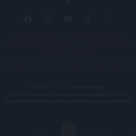
PÁLYARENDSZABÁLYOK
ADATKEZELÉSI TÁJÉKOZATÓ
JOGI ÉS FELHASZNÁLÁSI FELTÉTELEK
LEVÉL A SZERKESZTŐNEK
IMPRESSZUM
KAPCSOLAT
BELSŐ VISSZAÉLÉS-BEJELENTÉSI TÁJÉKOZTATÓ DVSC FUTBALL ZRT.
© 2026
DVSC Futball Zrt.
Minden jog fenntartva.
Az oldalon található írott és képi anyagok csak a forrás megjelölésével, internetes
felhasználás esetén élő hivatkozás elhelyezésével (forrás: dvsc.hu) használhatóak fel.