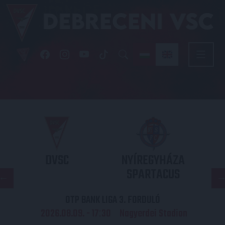
DVSC
NYÍREGYHÁZA
SPARTACUS
OTP BANK LIGA 3. FORDULÓ
2026.08.09. - 17
30
Nagyerdei Stadion
: