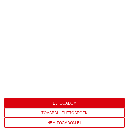
SAJTÓTÁJÉKOZTATÓ
ÚJPEST FC-DVSC 4-2,
:
GERT REMMEL ÉRTÉKELÉSE
2026.08.03.
Bővebben →
DÉNES VILMOS
MEGTISZTELTETÉS, HOGY
:
ILYEN SZURKOLÓK ELŐTT LÉPHETEK PÁLYÁRA
2026.07.31.
Bővebben →
PJUNYIK JEREVÁN-DVSC
TOVÁBBJUTÁS A
:
ELFOGADOM
KONFERENCIA LIGÁBAN
TOVÁBBI LEHETŐSÉGEK
Bővebben →
NEM FOGADOM EL