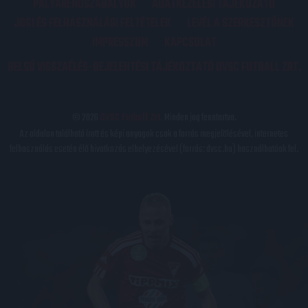
PÁLYARENDSZABÁLYOK
ADATKEZELÉSI TÁJÉKOZATÓ
JOGI ÉS FELHASZNÁLÁSI FELTÉTELEK
LEVÉL A SZERKESZTŐNEK
IMPRESSZUM
KAPCSOLAT
BELSŐ VISSZAÉLÉS-BEJELENTÉSI TÁJÉKOZTATÓ DVSC FUTBALL ZRT.
© 2026
DVSC Futball Zrt.
Minden jog fenntartva.
Az oldalon található írott és képi anyagok csak a forrás megjelölésével, internetes
felhasználás esetén élő hivatkozás elhelyezésével (forrás: dvsc.hu) használhatóak fel.