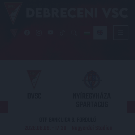
DVSC
NYÍREGYHÁZA
SPARTACUS
OTP BANK LIGA 3. FORDULÓ
2026.08.09. - 17
30
Nagyerdei Stadion
: