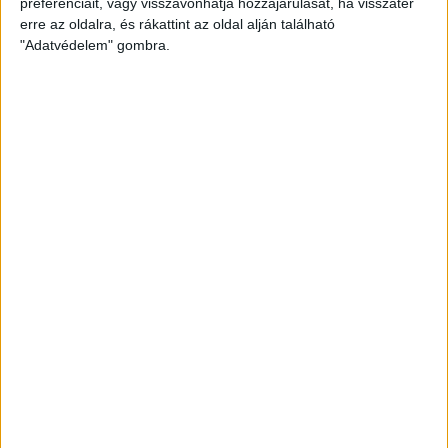
preferenciáit, vagy visszavonhatja hozzájárulását, ha visszatér
erre az oldalra, és rákattint az oldal alján található
"Adatvédelem" gombra.