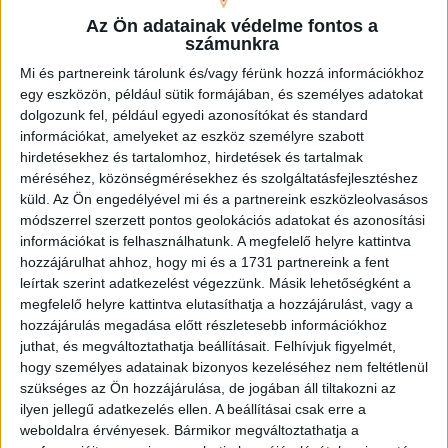
Az Ön adatainak védelme fontos a
számunkra
Mi és partnereink tárolunk és/vagy férünk hozzá információkhoz
egy eszközön, például sütik formájában, és személyes adatokat
dolgozunk fel, például egyedi azonosítókat és standard
információkat, amelyeket az eszköz személyre szabott
hirdetésekhez és tartalomhoz, hirdetések és tartalmak
méréséhez, közönségmérésekhez és szolgáltatásfejlesztéshez
küld.
Az Ön engedélyével mi és a partnereink eszközleolvasásos
módszerrel szerzett pontos geolokációs adatokat és azonosítási
információkat is felhasználhatunk. A megfelelő helyre kattintva
hozzájárulhat ahhoz, hogy mi és a 1731 partnereink a fent
leírtak szerint adatkezelést végezzünk. Másik lehetőségként a
megfelelő helyre kattintva elutasíthatja a hozzájárulást, vagy a
hozzájárulás megadása előtt részletesebb információkhoz
juthat, és megváltoztathatja beállításait.
Felhívjuk figyelmét,
hogy személyes adatainak bizonyos kezeléséhez nem feltétlenül
szükséges az Ön hozzájárulása, de jogában áll tiltakozni az
ilyen jellegű adatkezelés ellen. A beállításai csak erre a
weboldalra érvényesek. Bármikor megváltoztathatja a