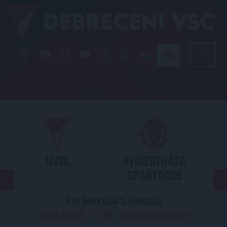
DVSC
NYÍREGYHÁZA
SPARTACUS
OTP BANK LIGA 3. FORDULÓ
2026.08.09. - 17
30
Nagyerdei Stadion
: