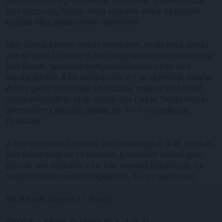
után közelről meg is szerezte a vezetést. A bekapott gól
nem fogta meg Szűcs János csapatát, amely tíz perccel
később Rácz Balázs révén egyenlített.
Nem sokkal később már mi örülhettünk, ismét Rácz Balázs
volt az egyik főszereplő, aki kihagyhatatlan helyzetbe hozta
Sós Bencét, támadónk pedig nem hibázott és az üres
kapuba gurított. A 35. percben már 3-1-re vezettünk, Kalafat
Álmos gyönyörűen fejelt a hosszúba, majd az első félidő
utolsó pillanatában szép cselek után Farkas Tamás lőtte ki
gyönyörűen a kapu bal oldalát, így 4-1-es vezetéssel
fordultunk.
A szünet után ott folytattuk, ahol abbahagytuk, a 48. percben
Sós Bence talált be 13 méterről. A hátralévő időben újabb
gól már nem született, a kis Loki remekül futballozott, és
megérdemelten aratott magabiztos, 5-1-es győzelmet.
NB III Keleti csoport 27. forduló