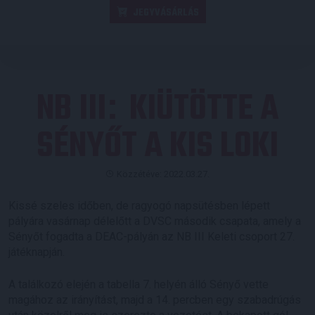
JEGYVÁSÁRLÁS
NB III
KIÜTÖTTE A
:
SÉNYŐT A KIS LOKI
Közzétéve: 2022.03.27.
Kissé szeles időben, de ragyogó napsütésben lépett
pályára vasárnap délelőtt a DVSC második csapata, amely a
Sényőt fogadta a DEAC-pályán az NB III Keleti csoport 27.
játéknapján.
A találkozó elején a tabella 7. helyén álló Sényő vette
magához az irányítást, majd a 14. percben egy szabadrúgás