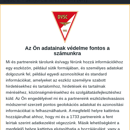
DVSC II. – Sényő-Carnifex FC 5–1 (4-1)
DVSC II:
Szabó S. – Baranyai (Batai, 71.), Kovács R., Kovács
G., Fábián – Balla, Farkas, Sós (Nagy R. 71.) – Kalafat
(Székelyhidi, 83.), Rácz (Bökönyi, 83.), Sármány (Simon, 78.)
Gól: 0-1
Kapacina (13.),
1-1
Rácz (20.),
2-1
Sós (31.),
3-1
Kalafat (35.),
4-1
Farkas (45.),
5-1
Sós (48.)
Az Ön adatainak védelme fontos a
számunkra
Mi és partnereink tárolunk és/vagy férünk hozzá információkhoz
egy eszközön, például sütik formájában, és személyes adatokat
dolgozunk fel, például egyedi azonosítókat és standard
információkat, amelyeket az eszköz személyre szabott
hirdetésekhez és tartalomhoz, hirdetések és tartalmak
méréséhez, közönségmérésekhez és szolgáltatásfejlesztéshez
küld.
Az Ön engedélyével mi és a partnereink eszközleolvasásos
módszerrel szerzett pontos geolokációs adatokat és azonosítási
információkat is felhasználhatunk. A megfelelő helyre kattintva
hozzájárulhat ahhoz, hogy mi és a 1733 partnereink a fent
leírtak szerint adatkezelést végezzünk. Másik lehetőségként a
megfelelő helyre kattintva elutasíthatja a hozzájárulást, vagy a