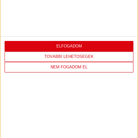
TOVÁBBI EREDMÉNYEK
KÖVETKEZŐ MÉRKŐZÉS
ELFOGADOM
TOVÁBBI LEHETŐSÉGEK
NEM FOGADOM EL
FC
DVSC
COPENHAGEN
KONFERENCIA LIGA 3. SELEJTEZŐFORDULÓ
2026.08.12. - 18
00
Parken Stadium
: