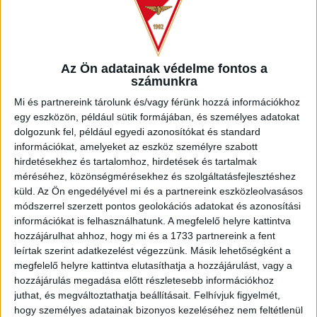
Az Ön adatainak védelme fontos a
számunkra
Mi és partnereink tárolunk és/vagy férünk hozzá információkhoz
egy eszközön, például sütik formájában, és személyes adatokat
Fotók: Kovács Péter
dolgozunk fel, például egyedi azonosítókat és standard
információkat, amelyeket az eszköz személyre szabott
LEGUTÓBBI HÍREK
hirdetésekhez és tartalomhoz, hirdetések és tartalmak
méréséhez, közönségmérésekhez és szolgáltatásfejlesztéshez
küld.
Az Ön engedélyével mi és a partnereink eszközleolvasásos
módszerrel szerzett pontos geolokációs adatokat és azonosítási
INFORMÁCIÓK A KOPPENHÁGÁBA UTAZÓ
információkat is felhasználhatunk. A megfelelő helyre kattintva
SZURKOLÓKNAK
hozzájárulhat ahhoz, hogy mi és a 1733 partnereink a fent
leírtak szerint adatkezelést végezzünk. Másik lehetőségként a
2026.08.10.
megfelelő helyre kattintva elutasíthatja a hozzájárulást, vagy a
A DVSC szerdán 18 órától Koppenhágában, az FC
hozzájárulás megadása előtt részletesebb információkhoz
Copenhagen (Köbenhavn) ellen lép pályára az UEFA
juthat, és megváltoztathatja beállításait.
Felhívjuk figyelmét,
Konferencia Liga harmadik selejtezőkörének második
hogy személyes adatainak bizonyos kezeléséhez nem feltétlenül