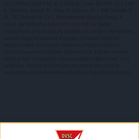
55.)., Bartha (Szabó M., 41.), Bodnár, Lovas (Kristóf, 41.), Tóth
B., Komlósi, Balogh M., Nagy M. (Grassi, 41.).
Gól:
Bernáth B.
(9., 79.), Balogh M. (16.).
Vezetőedző:
Kolozsi Gergő. A
tréner így értékelt a
debsport.com-nak
:
Az egész
mérkőzésen a mi akaratunk érvényesült, amiket elterveztünk,
sikerült megvalósítanunk a pályán. Széleken többször
megbontottuk ellenfelünk védelmét, mögéjük tudtunk
kerülni, kapura veszélyesen futballoztunk. Fejben rendben
voltak a fiúk, de nagyobb hibaszázalékkal játszottunk, mint
korábban, viszont győzelmünk egy percig sem forgott
veszélyben, megérdemelten szereztük meg a három pontot.