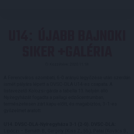
U14
ÚJABB BAJNOKI
:
SIKER +GALÉRIA
Közzétéve: 2020.11.18.
A Ferencváros szombati, 6-0 arányú legyőzése után szerdán
ismét pályára lépett a DVSC-DLA U14-es csapata. A
listavezető Kolozsi-gárda a tabella 13. helyén álló
Nyíregyházát fogadta a pallagi edzőcentrumban,
természetesen zárt kapu előtt, és magabiztos, 3-1-es
győzelmet aratott.
U14. DVSC-DLA-Nyíregyháza 3-1 (2-0). DVSC-DLA:
Lipóczi – Bernáth B., Gergely (Kiss Z., 55.), Patai (Kovács B.,