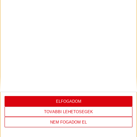
JEREVÁN-DVSC 0-0, GERT REMMEL
ÉRTÉKELÉSE
Bővebben →
LEGUTÓBBI EREDMÉNY
ELFOGADOM
TOVÁBBI LEHETŐSÉGEK
DVSC
FC
NEM FOGADOM EL
COPENHAGEN