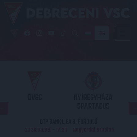
DVSC
NYÍREGYHÁZA
SPARTACUS
OTP BANK LIGA 3. FORDULÓ
2026.08.09. - 17
30
Nagyerdei Stadion
: