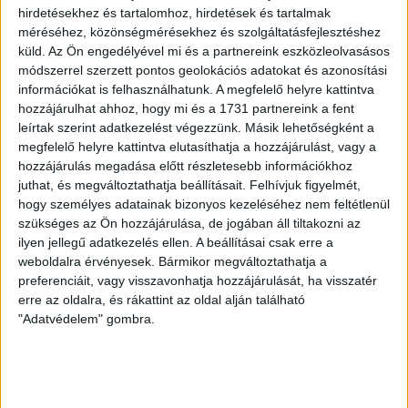
hirdetésekhez és tartalomhoz, hirdetések és tartalmak
LEGUTÓBBI HÍREK
méréséhez, közönségmérésekhez és szolgáltatásfejlesztéshez
küld.
Az Ön engedélyével mi és a partnereink eszközleolvasásos
módszerrel szerzett pontos geolokációs adatokat és azonosítási
ÉRVÉNYESÜLT A PAPÍRFORMA
DVSC-FC
:
információkat is felhasználhatunk. A megfelelő helyre kattintva
COPENHAGEN 0-3
hozzájárulhat ahhoz, hogy mi és a 1731 partnereink a fent
leírtak szerint adatkezelést végezzünk. Másik lehetőségként a
2026.08.06.
megfelelő helyre kattintva elutasíthatja a hozzájárulást, vagy a
Az örmény Pjunyik Jereván búcsúztatása után a bombaerős,
hozzájárulás megadása előtt részletesebb információkhoz
válogatottakkal teletűzdelt, dán rekordbajnok FC
juthat, és megváltoztathatja beállításait.
Felhívjuk figyelmét,
Copenhagen (Köbenhavn) együttesét fogadta a Loki
hogy személyes adatainak bizonyos kezeléséhez nem feltétlenül
csütörtökön este az UEFA Konferencia Liga 3.
szükséges az Ön hozzájárulása, de jogában áll tiltakozni az
ilyen jellegű adatkezelés ellen. A beállításai csak erre a
selejtezőkörének első mérkőzésén. A kezdőcsapatban ott
weboldalra érvényesek. Bármikor megváltoztathatja a
volt többek között Szécsi Márk, Batik Bence és a DVSC-ben
preferenciáit, vagy visszavonhatja hozzájárulását, ha visszatér
most debütáló Dénes Vilmos is. A találkozót a hőség dacára
erre az oldalra, és rákattint az oldal alján található
mindkét gárda viszonylag […]
"Adatvédelem" gombra.
Bővebben →
RENDKÍVÜLI HŐSÉG
TÖBB MÓDON IS
: