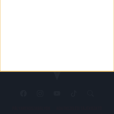
PÁLYARENDSZABÁLYOK
ADATKEZELÉSI TÁJÉKOZATÓ