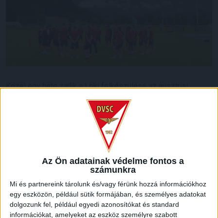
Közel egy hete zajlik a Loki felkészülése az ausztriai
edzőtáborban. A csapat programjában a tervek szerint
pénteken egy edzőmérkőzés szerepelt, ám változás történt,
így két találkozó vár játékosainkra.
Az együttes egyik része 12.30 órától az osztrák SV Ried
ellen lép pályára Windischgarstenben, míg a keret másik fele
Az Ön adatainak védelme fontos a
17 órától az első osztályú, tavalyi bronzérmes LASK Linz
számunkra
otthonában vendégszerepel.
Mi és partnereink tárolunk és/vagy férünk hozzá információkhoz
Szurkolóink a Linz elleni találkozót élő streames
egy eszközön, például sütik formájában, és személyes adatokat
dolgozunk fel, például egyedi azonosítókat és standard
közvetítésen keresztül láthatják.
információkat, amelyeket az eszköz személyre szabott