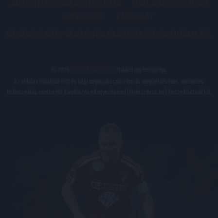
JOGI ÉS FELHASZNÁLÁSI FELTÉTELEK
LEVÉL A SZERKESZTŐNEK
IMPRESSZUM
KAPCSOLAT
BELSŐ VISSZAÉLÉS-BEJELENTÉSI TÁJÉKOZTATÓ DVSC FUTBALL ZRT.
© 2026
DVSC Futball Zrt.
Minden jog fenntartva.
Az oldalon található írott és képi anyagok csak a forrás megjelölésével, internetes
felhasználás esetén élő hivatkozás elhelyezésével (forrás: dvsc.hu) használhatóak fel.