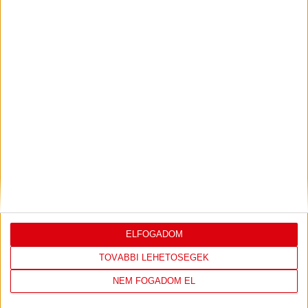
PJUNYIK JEREVÁN-DVSC
TOVÁBBJUTÁS A
:
KONFERENCIA LIGÁBAN
Bővebben →
LEGUTÓBBI EREDMÉNY
ELFOGADOM
TOVÁBBI LEHETŐSÉGEK
DVSC
FC
NEM FOGADOM EL
COPENHAGEN