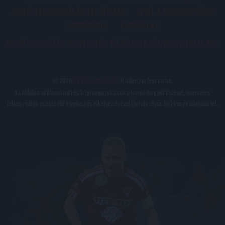
JOGI ÉS FELHASZNÁLÁSI FELTÉTELEK
LEVÉL A SZERKESZTŐNEK
IMPRESSZUM
KAPCSOLAT
BELSŐ VISSZAÉLÉS-BEJELENTÉSI TÁJÉKOZTATÓ DVSC FUTBALL ZRT.
© 2026
DVSC Futball Zrt.
Minden jog fenntartva.
Az oldalon található írott és képi anyagok csak a forrás megjelölésével, internetes
felhasználás esetén élő hivatkozás elhelyezésével (forrás: dvsc.hu) használhatóak fel.