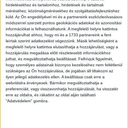
hirdetésekhez és tartalomhoz, hirdetések és tartalmak
méréséhez, közönségmérésekhez és szolgáltatásfejlesztéshez
70 ÉVES LETT KEREKES GYÖRGY, A VALAHA
küld.
Az Ön engedélyével mi és a partnereink eszközleolvasásos
VOLT EGYIK LEGJOBB DEBRECENI CSATÁR
módszerrel szerzett pontos geolokációs adatokat és azonosítási
információkat is felhasználhatunk. A megfelelő helyre kattintva
2026.08.08.
hozzájárulhat ahhoz, hogy mi és a 1733 partnereink a fent
Ma ünnepli 70. születésnapját Kerekes György. A debreceni
leírtak szerint adatkezelést végezzünk. Másik lehetőségként a
születésű támadó a debreceni Titászban, majd a DMTE-ben
megfelelő helyre kattintva elutasíthatja a hozzájárulást, vagy a
kezdte, később játszott Pécsen, az Újpestben, az FTC-ben
hozzájárulás megadása előtt részletesebb információkhoz
és a Videotonban is, ám pályafutása csúcspontját
juthat, és megváltoztathatja beállításait.
Felhívjuk figyelmét,
egyértelműen a Lokiban töltött évek jelentették. A népszerű
hogy személyes adatainak bizonyos kezeléséhez nem feltétlenül
szükséges az Ön hozzájárulása, de jogában áll tiltakozni az
Gurigának hihetetlen érzéke volt a játékhoz és a
ilyen jellegű adatkezelés ellen. A beállításai csak erre a
gólszerzéshez, amit jól mutat, hogy a DMVSC-ben eltöltött
weboldalra érvényesek. Bármikor megváltoztathatja a
[…]
preferenciáit, vagy visszavonhatja hozzájárulását, ha visszatér
Bővebben →
erre az oldalra, és rákattint az oldal alján található
"Adatvédelem" gombra.
VAJDA BOTOND
VASÁRNAP 100
:
SZÁZALÉKNÁL IS TÖBBET KELL BELEADNUNK
2026.08.07.