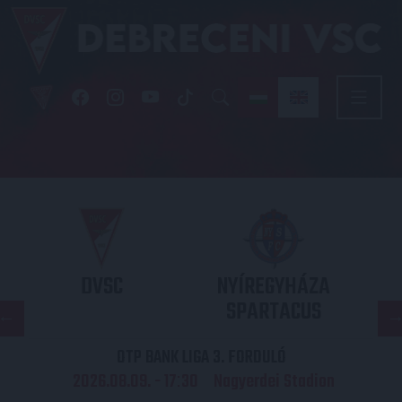
DVSC
NYÍREGYHÁZA
SPARTACUS
OTP BANK LIGA 3. FORDULÓ
2026.08.09. - 17
30
Nagyerdei Stadion
: