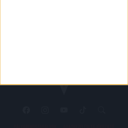
PÁLYARENDSZABÁLYOK
ADATKEZELÉSI TÁJÉKOZATÓ