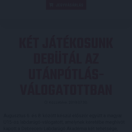
JEGYVÁSÁRLÁS
KÉT JÁTÉKOSUNK
DEBÜTÁL AZ
UTÁNPÓTLÁS-
VÁLOGATOTTBAN
Közzétéve: 2019.07.30.
Augusztus 6. és 8. között készül először együtt a magyar
U15-ös labdarúgó-válogatott, amelynek keretébe meghívót
kapott a Debreceni Labdarúgó Akadémia két tehetsége,