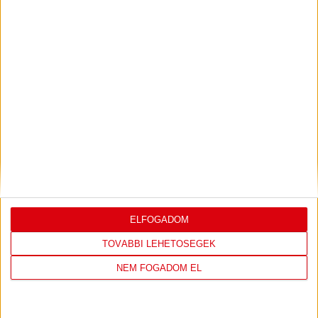
KONFERENCIA LIGÁBAN
Bővebben →
LEGUTÓBBI EREDMÉNY
ELFOGADOM
DVSC
FC
TOVÁBBI LEHETŐSÉGEK
COPENHAGEN
NEM FOGADOM EL