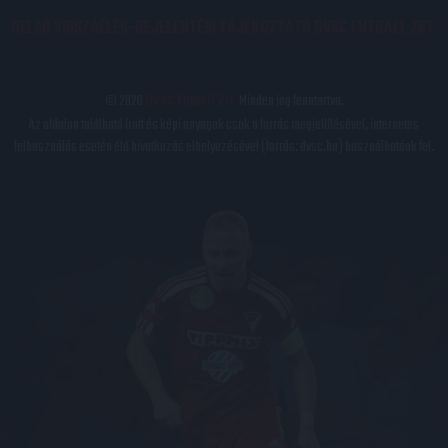
BELSŐ VISSZAÉLÉS-BEJELENTÉSI TÁJÉKOZTATÓ DVSC FUTBALL ZRT.
© 2026
DVSC Futball Zrt.
Minden jog fenntartva.
Az oldalon található írott és képi anyagok csak a forrás megjelölésével, internetes
felhasználás esetén élő hivatkozás elhelyezésével (forrás: dvsc.hu) használhatóak fel.