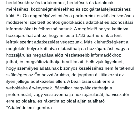
hirdetésekhez és tartalomhoz, hirdetések és tartalmak
méréséhez, közönségmérésekhez és szolgáltatásfejlesztéshez
VAJDA BOTOND
VASÁRNAP 100
:
küld.
Az Ön engedélyével mi és a partnereink eszközleolvasásos
SZÁZALÉKNÁL IS TÖBBET KELL BELEADNUNK
módszerrel szerzett pontos geolokációs adatokat és azonosítási
információkat is felhasználhatunk. A megfelelő helyre kattintva
2026.08.07.
hozzájárulhat ahhoz, hogy mi és a 1733 partnereink a fent
A DVSC-FC Copenhagen Konferencia Liga mérkőzés
leírtak szerint adatkezelést végezzünk. Másik lehetőségként a
örömteli eseménye volt, hogy sérüléséből felépülve
megfelelő helyre kattintva elutasíthatja a hozzájárulást, vagy a
visszatért a pályára 22 éves szélsőnk, Vajda Botond.
hozzájárulás megadása előtt részletesebb információkhoz
Játékosunkat a visszatérésről és a vasárnapi, Nyíregyháza
juthat, és megváltoztathatja beállításait.
Felhívjuk figyelmét,
elleni rangadóról is kérdeztük. – Nagyon örülök, hogy újra
hogy személyes adatainak bizonyos kezeléséhez nem feltétlenül
pályára léphettem tétmeccsen, hiszen majdnem négy
szükséges az Ön hozzájárulása, de jogában áll tiltakozni az
hónapot kellett kihagynom. Az is pozitívum, hogy egy ilyen
ilyen jellegű adatkezelés ellen. A beállításai csak erre a
erős ellenfél ellen játszhattam […]
weboldalra érvényesek. Bármikor megváltoztathatja a
preferenciáit, vagy visszavonhatja hozzájárulását, ha visszatér
Bővebben →
erre az oldalra, és rákattint az oldal alján található
"Adatvédelem" gombra.
SZURKOLÓI INFORMÁCIÓK A DVSC-
NYÍREGYHÁZA RANGADÓRA
A DVSC az OTP Bank Liga 3. fordulójában az ősi rivális