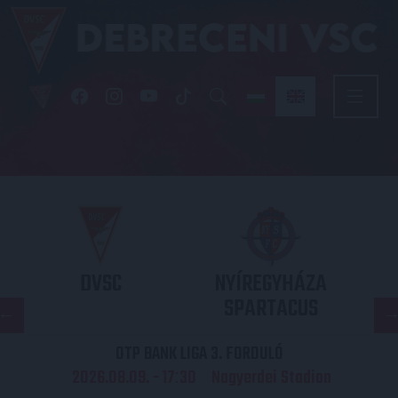
DVSC
NYÍREGYHÁZA
SPARTACUS
OTP BANK LIGA 3. FORDULÓ
2026.08.09. - 17
30
Nagyerdei Stadion
: