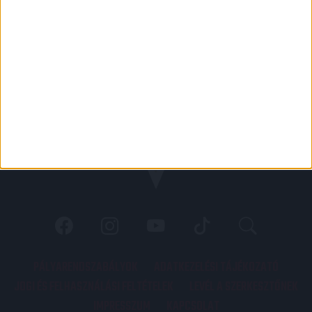
PÁLYARENDSZABÁLYOK
ADATKEZELÉSI TÁJÉKOZATÓ
JOGI ÉS FELHASZNÁLÁSI FELTÉTELEK
LEVÉL A SZERKESZTŐNEK
IMPRESSZUM
KAPCSOLAT