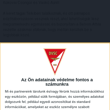
Kokovai Csongor és Vaskó Aurél.
A keret tagjai Telkiben találkoznak, és ott párnapos
edzőtáborozáson vesznek részt, ahol lehetőségük lesz
megismerkedni egymással, és bizonyítani a Belvon Attila
vezette szakmai stábnak, hogy méltán kerültek be a
legjobbak közé.
Az U15-ös a legfiatalabb korosztályos nemzeti együttes.
Mint arról honlapunk is beszámolt, az MLSZ
sportigazgatósága idén májusban az U14-es klubcsapatok
tehetségeinek tartott kiválasztó edzőtábort, és az itt látott
teljesítmények alapján állította össze a jövő héten Telkiben
készülő U15-ös válogatott keretét.
Az Ön adatainak védelme fontos a
számunkra
Legyél a DVSC-család tagja! Minden fontos információ a
bérletárusításról itt!
Mi és partnereink tárolunk és/vagy férünk hozzá információkhoz
egy eszközön, például sütik formájában, és személyes adatokat
LEGUTÓBBI HÍREK
dolgozunk fel, például egyedi azonosítókat és standard
információkat, amelyeket az eszköz személyre szabott