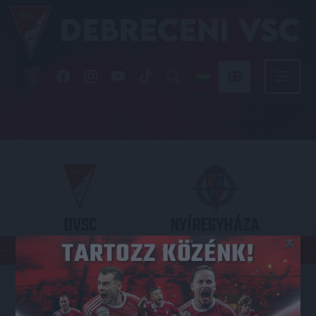
DVSC
NYÍREGYHÁZA
×
SPARTACUS
OTP BANK LIGA 3. FORDULÓ
2026.08.09. - 17
30
Nagyerdei Stadion
: