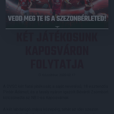
JEGYVÁSÁRLÁS
KÉT JÁTÉKOSUNK
KAPOSVÁRON
FOLYTATJA
Közzétéve: 2020.02.17.
A DVSC két fiatal játékosát, a saját nevelésű, 18 esztendős
Pintér Ádámot, és a tavaly nyáron igazolt Bévárdi Zsombort
kölcsönadta az NB I-es Kaposvárnak.
A két labdarúgó május közepéig, tehát az idei szezon