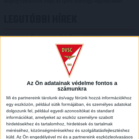
végéig futballozik majd az újonc somogyi együttesben.
LEGUTÓBBI HÍREK
SZURKOLÓI INFORMÁCIÓK A DVSC-
NYÍREGYHÁZA RANGADÓRA
2026.08.07.
A DVSC az OTP Bank Liga 3. fordulójában az ősi rivális
Nyíregyházát fogadja augusztus 9-én, vasárnap 17.30-kor a
Nagyerdei Stadionban. Nagy az érdeklődés, a találkozóra
Az Ön adatainak védelme fontos a
megvásárolhatók a jegyek online, a
számunkra
www.nagyerdeistadion.hu oldalon, illetve személyesen a
Mi és partnereink tárolunk és/vagy férünk hozzá információkhoz
stadion pénztáraiban (nyitva hétköznap 10 és 18,
egy eszközön, például sütik formájában, és személyes adatokat
szombaton 10 és 15 óra között, vasárnap 10 órától). A DVSC
dolgozunk fel, például egyedi azonosítókat és standard
Store vasárnap 12 […]
információkat, amelyeket az eszköz személyre szabott
Bővebben →
hirdetésekhez és tartalomhoz, hirdetések és tartalmak
méréséhez, közönségmérésekhez és szolgáltatásfejlesztéshez
küld.
Az Ön engedélyével mi és a partnereink eszközleolvasásos