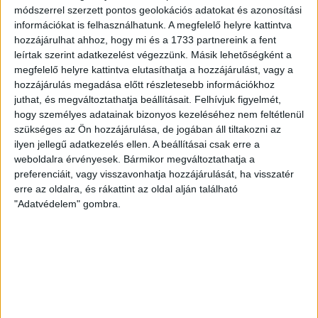
ÉRVÉNYESÜLT A PAPÍRFORMA
DVSC-FC
:
módszerrel szerzett pontos geolokációs adatokat és azonosítási
COPENHAGEN 0-3
információkat is felhasználhatunk. A megfelelő helyre kattintva
hozzájárulhat ahhoz, hogy mi és a 1733 partnereink a fent
2026.08.06.
leírtak szerint adatkezelést végezzünk. Másik lehetőségként a
Az örmény Pjunyik Jereván búcsúztatása után a bombaerős,
megfelelő helyre kattintva elutasíthatja a hozzájárulást, vagy a
válogatottakkal teletűzdelt, dán rekordbajnok FC
hozzájárulás megadása előtt részletesebb információkhoz
Copenhagen (Köbenhavn) együttesét fogadta a Loki
juthat, és megváltoztathatja beállításait.
Felhívjuk figyelmét,
csütörtökön este az UEFA Konferencia Liga 3.
hogy személyes adatainak bizonyos kezeléséhez nem feltétlenül
selejtezőkörének első mérkőzésén. A kezdőcsapatban ott
szükséges az Ön hozzájárulása, de jogában áll tiltakozni az
volt többek között Szécsi Márk, Batik Bence és a DVSC-ben
ilyen jellegű adatkezelés ellen. A beállításai csak erre a
most debütáló Dénes Vilmos is. A találkozót a hőség dacára
weboldalra érvényesek. Bármikor megváltoztathatja a
mindkét gárda viszonylag […]
preferenciáit, vagy visszavonhatja hozzájárulását, ha visszatér
erre az oldalra, és rákattint az oldal alján található
Bővebben →
"Adatvédelem" gombra.
RENDKÍVÜLI HŐSÉG
TÖBB MÓDON IS
:
IGYEKSZIK SEGÍTENI A SZURKOLÓKAT A DVSC
Nagy meccs vár csütörtökön 19 órától a Lokira és a
szurkolóira, csapatunk a dán FC Copenhagent fogadja az
UEFA Konferencia Liga selejtezőjében. Klubunk a rendkívüli