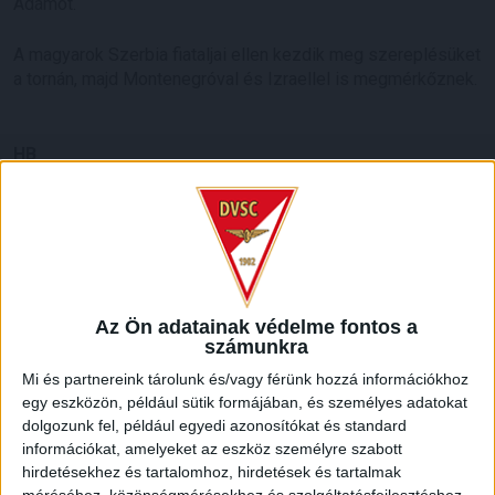
Ádámot.
A magyarok Szerbia fiataljai ellen kezdik meg szereplésüket
a tornán, majd Montenegróval és Izraellel is megmérkőznek.
HB
LEGUTÓBBI HÍREK
70 ÉVES LETT KEREKES GYÖRGY, A VALAHA
VOLT EGYIK LEGJOBB DEBRECENI CSATÁR
Az Ön adatainak védelme fontos a
számunkra
2026.08.08.
Ma ünnepli 70. születésnapját Kerekes György. A debreceni
Mi és partnereink tárolunk és/vagy férünk hozzá információkhoz
születésű támadó a debreceni Titászban, majd a DMTE-ben
egy eszközön, például sütik formájában, és személyes adatokat
dolgozunk fel, például egyedi azonosítókat és standard
kezdte, később játszott Pécsen, az Újpestben, az FTC-ben
információkat, amelyeket az eszköz személyre szabott
és a Videotonban is, ám pályafutása csúcspontját
hirdetésekhez és tartalomhoz, hirdetések és tartalmak
egyértelműen a Lokiban töltött évek jelentették. A népszerű