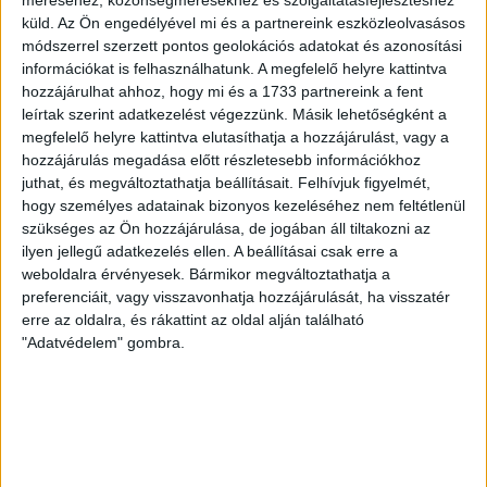
méréséhez, közönségmérésekhez és szolgáltatásfejlesztéshez
Gurigának hihetetlen érzéke volt a játékhoz és a
küld.
Az Ön engedélyével mi és a partnereink eszközleolvasásos
gólszerzéshez, amit jól mutat, hogy a DMVSC-ben eltöltött
módszerrel szerzett pontos geolokációs adatokat és azonosítási
[…]
információkat is felhasználhatunk. A megfelelő helyre kattintva
Bővebben →
hozzájárulhat ahhoz, hogy mi és a 1733 partnereink a fent
leírtak szerint adatkezelést végezzünk. Másik lehetőségként a
megfelelő helyre kattintva elutasíthatja a hozzájárulást, vagy a
VAJDA BOTOND
VASÁRNAP 100
:
hozzájárulás megadása előtt részletesebb információkhoz
SZÁZALÉKNÁL IS TÖBBET KELL BELEADNUNK
juthat, és megváltoztathatja beállításait.
Felhívjuk figyelmét,
hogy személyes adatainak bizonyos kezeléséhez nem feltétlenül
2026.08.07.
szükséges az Ön hozzájárulása, de jogában áll tiltakozni az
A DVSC-FC Copenhagen Konferencia Liga mérkőzés
ilyen jellegű adatkezelés ellen. A beállításai csak erre a
örömteli eseménye volt, hogy sérüléséből felépülve
weboldalra érvényesek. Bármikor megváltoztathatja a
visszatért a pályára 22 éves szélsőnk, Vajda Botond.
preferenciáit, vagy visszavonhatja hozzájárulását, ha visszatér
Játékosunkat a visszatérésről és a vasárnapi, Nyíregyháza
erre az oldalra, és rákattint az oldal alján található
elleni rangadóról is kérdeztük. – Nagyon örülök, hogy újra
"Adatvédelem" gombra.
pályára léphettem tétmeccsen, hiszen majdnem négy
hónapot kellett kihagynom. Az is pozitívum, hogy egy ilyen
erős ellenfél ellen játszhattam […]
Bővebben →