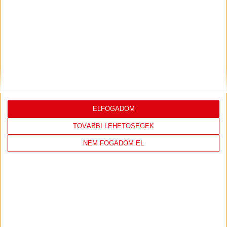
DVSC
FC
COPENHAGEN
ELFOGADOM
0
-
3
TOVÁBBI LEHETŐSÉGEK
NEM FOGADOM EL
2026-08-
KONFERENCIA LIGA 3.
MECCS
06 19:00
SELEJTEZŐFDORDULÓ
RÉSZLETEI
TOVÁBBI EREDMÉNYEK