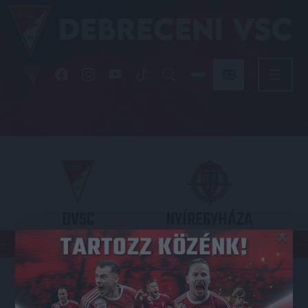
DVSC
NYÍREGYHÁZA
×
SPARTACUS
OTP BANK LIGA 3. FORDULÓ
2026.08.09. - 17
30
Nagyerdei Stadion
: