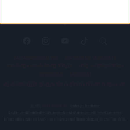
PÁLYARENDSZABÁLYOK
ADATKEZELÉSI TÁJÉKOZATÓ
JOGI ÉS FELHASZNÁLÁSI FELTÉTELEK
LEVÉL A SZERKESZTŐNEK
IMPRESSZUM
KAPCSOLAT
BELSŐ VISSZAÉLÉS-BEJELENTÉSI TÁJÉKOZTATÓ DVSC FUTBALL ZRT.
© 2026
DVSC Futball Zrt.
Minden jog fenntartva.
Az oldalon található írott és képi anyagok csak a forrás megjelölésével, internetes
felhasználás esetén élő hivatkozás elhelyezésével (forrás: dvsc.hu) használhatóak fel.