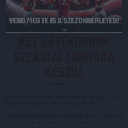
JEGYVÁSÁRLÁS
KÉT JÁTÉKOSUNK
SZERBIAI TORNÁRA
KÉSZÜL
Közzétéve: 2018.08.29.
Az U19-es korosztályos válogatottunk szeptember 3. és 10.
között Szerbiában vesz részt a Vilotic Tornán.
A nemzeti csapat keretébe ismét meghívták a DVSC felnőtt
keretének kapusát, Kovács Pétert, valamint védőjét, Ujvárosi