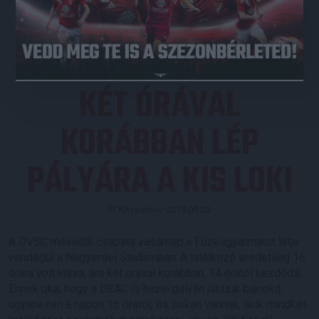
JEGYVÁSÁRLÁS
KÉT ÓRÁVAL
KORÁBBAN LÉP
PÁLYÁRA A KIS LOKI
Közzétéve: 2019.09.25.
A DVSC második csapata vasárnap a Füzesgyarmatot látja
vendégül a Nagyerdei Stadionban. A találkozó eredetileg 16
órára volt kiírva, ám két órával korábban, 14 órától kezdődik.
Ennek oka, hogy a DEAC is hazai pályán játszik bajnokit
ugyanezen a napon 16 órától, és sokan vannak, akik mindkét