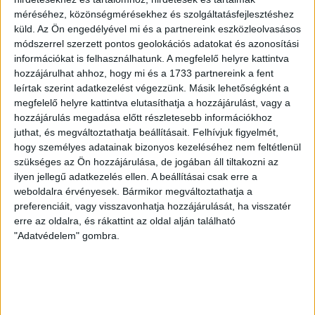
2026.08.08.
méréséhez, közönségmérésekhez és szolgáltatásfejlesztéshez
Ma ünnepli 70. születésnapját Kerekes György. A debreceni
küld.
Az Ön engedélyével mi és a partnereink eszközleolvasásos
születésű támadó a debreceni Titászban, majd a DMTE-ben
módszerrel szerzett pontos geolokációs adatokat és azonosítási
kezdte, később játszott Pécsen, az Újpestben, az FTC-ben
információkat is felhasználhatunk. A megfelelő helyre kattintva
és a Videotonban is, ám pályafutása csúcspontját
hozzájárulhat ahhoz, hogy mi és a 1733 partnereink a fent
egyértelműen a Lokiban töltött évek jelentették. A népszerű
leírtak szerint adatkezelést végezzünk. Másik lehetőségként a
Gurigának hihetetlen érzéke volt a játékhoz és a
megfelelő helyre kattintva elutasíthatja a hozzájárulást, vagy a
gólszerzéshez, amit jól mutat, hogy a DMVSC-ben eltöltött
hozzájárulás megadása előtt részletesebb információkhoz
[…]
juthat, és megváltoztathatja beállításait.
Felhívjuk figyelmét,
Bővebben →
hogy személyes adatainak bizonyos kezeléséhez nem feltétlenül
szükséges az Ön hozzájárulása, de jogában áll tiltakozni az
ilyen jellegű adatkezelés ellen. A beállításai csak erre a
VAJDA BOTOND
VASÁRNAP 100
:
weboldalra érvényesek. Bármikor megváltoztathatja a
SZÁZALÉKNÁL IS TÖBBET KELL BELEADNUNK
preferenciáit, vagy visszavonhatja hozzájárulását, ha visszatér
erre az oldalra, és rákattint az oldal alján található
2026.08.07.
"Adatvédelem" gombra.
A DVSC-FC Copenhagen Konferencia Liga mérkőzés
örömteli eseménye volt, hogy sérüléséből felépülve
visszatért a pályára 22 éves szélsőnk, Vajda Botond.
Játékosunkat a visszatérésről és a vasárnapi, Nyíregyháza
elleni rangadóról is kérdeztük. – Nagyon örülök, hogy újra