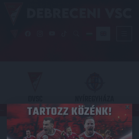
DVSC
NYÍREGYHÁZA
×
SPARTACUS
OTP BANK LIGA 3. FORDULÓ
2026.08.09. - 17
30
Nagyerdei Stadion
: