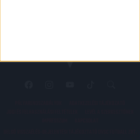
PÁLYARENDSZABÁLYOK
ADATKEZELÉSI TÁJÉKOZATÓ
JOGI ÉS FELHASZNÁLÁSI FELTÉTELEK
LEVÉL A SZERKESZTŐNEK
IMPRESSZUM
KAPCSOLAT
BELSŐ VISSZAÉLÉS-BEJELENTÉSI TÁJÉKOZTATÓ DVSC FUTBALL ZRT.