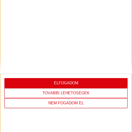
LEGUTÓBBI EREDMÉNY
DVSC
FC
ELFOGADOM
COPENHAGEN
TOVÁBBI LEHETŐSÉGEK
NEM FOGADOM EL
0
-
3
2026-08-
KONFERENCIA LIGA 3.
MECCS