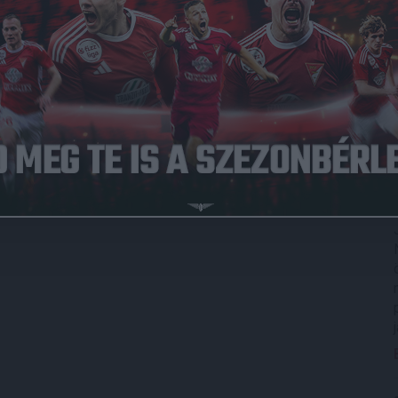
ert végigjárta a Loki ranglétráját, a legutóbbi évben pedig
nek.
tt. A remek fizikumú belső védő az elmúlt évben a DEAC
 másik városi együttesnél szerepel majd kölcsönben, míg