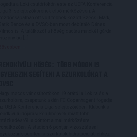
fogadta a Loki csütörtökön este az UEFA Konferencia
Liga 3. selejtezőkörének első mérkőzésén. A
kezdőcsapatban ott volt többek között Szécsi Márk,
Batik Bence és a DVSC-ben most debütáló Dénes
Vilmos is. A találkozót a hőség dacára mindkét gárda
viszonylag […]
Bővebben →
RENDKÍVÜLI HŐSÉG
TÖBB MÓDON IS
:
IGYEKSZIK SEGÍTENI A SZURKOLÓKAT A
DVSC
Nagy meccs vár csütörtökön 19 órától a Lokira és a
szurkolóira, csapatunk a dán FC Copenhagent fogadja
az UEFA Konferencia Liga selejtezőjében. Klubunk a
rendkívüli időjárási körülmények miatt több
intézkedésről is döntött a mai mérkőzésre
vonatkozóan. A stadion 6 pontján vízosztással
igyekszünk segíteni a szurkolók hidratációját, ehhez