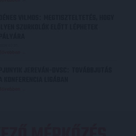
DÉNES VILMOS
MEGTISZTELTETÉS, HOGY
:
ILYEN SZURKOLÓK ELŐTT LÉPHETEK
PÁLYÁRA
2026.07.31.
Bővebben →
PJUNYIK JEREVÁN-DVSC
TOVÁBBJUTÁS
:
A KONFERENCIA LIGÁBAN
Bővebben →
EZŐ MÉRKŐZÉS