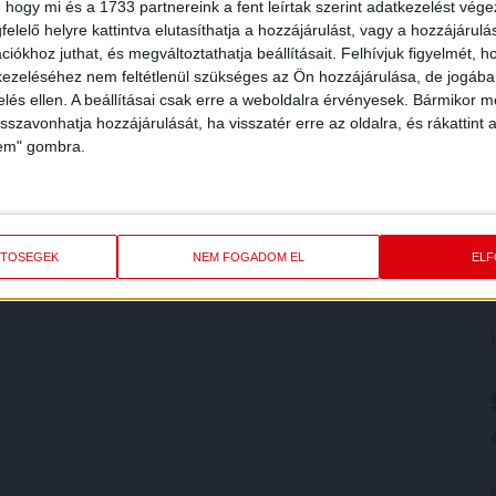
 hogy mi és a 1733 partnereink a fent leírtak szerint adatkezelést vég
elelő helyre kattintva elutasíthatja a hozzájárulást, vagy a hozzájárul
iókhoz juthat, és megváltoztathatja beállításait.
Felhívjuk figyelmét, 
ezeléséhez nem feltétlenül szükséges az Ön hozzájárulása, de jogában 
zelés ellen. A beállításai csak erre a weboldalra érvényesek. Bármikor m
isszavonhatja hozzájárulását, ha visszatér erre az oldalra, és rákattint a
lem" gombra.
ETŐSÉGEK
NEM FOGADOM EL
EL