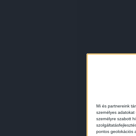
Mi és partnereink tá
személyes adatokat d
személyre szabott h
szolgáltatásfejleszté
pontos geolokációs a