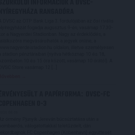
SZURKOLÓI INFORMÁCIÓK A DVSC-
NYÍREGYHÁZA RANGADÓRA
A DVSC az OTP Bank Liga 3. fordulójában az ősi rivális
Nyíregyházát fogadja augusztus 9-én, vasárnap 17.30-
kor a Nagyerdei Stadionban. Nagy az érdeklődés, a
találkozóra megvásárolhatók a jegyek online, a
www.nagyerdeistadion.hu oldalon, illetve személyesen
a stadion pénztáraiban (nyitva hétköznap 10 és 18,
szombaton 10 és 15 óra között, vasárnap 10 órától). A
DVSC Store vasárnap 12 […]
Bővebben →
ÉRVÉNYESÜLT A PAPÍRFORMA
DVSC-FC
:
COPENHAGEN 0-3
2026.08.06.
Az örmény Pjunyik Jereván búcsúztatása után a
bombaerős, válogatottakkal teletűzdelt, dán
rekordbajnok FC Copenhagen (Köbenhavn) együttesét