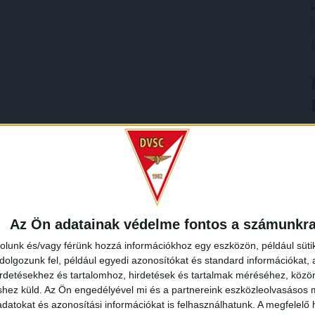
Az Ön adatainak védelme fontos a számunkr
rolunk és/vagy férünk hozzá információkhoz egy eszközön, például süti
olgozunk fel, például egyedi azonosítókat és standard információkat,
irdetésekhez és tartalomhoz, hirdetések és tartalmak méréséhez, kö
shez küld.
Az Ön engedélyével mi és a partnereink eszközleolvasásos m
datokat és azonosítási információkat is felhasználhatunk. A megfelelő h