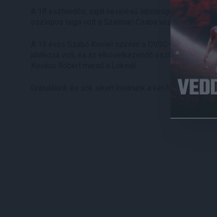
A 18 esztendős, saját nevelésű labdarúgónk, Kovács Rób
oszlopos tagja volt a Szatmári Csaba vezette DVSC II-
A 19 éves Szabó Kornél szintén a DVSC-ben nevelkede
játékosa volt, és az elkövetkezendő esztendőben is a
Kovács Róbert marad a Lokinál.
Gratulálunk és sok sikert kívánunk a két futballistának!