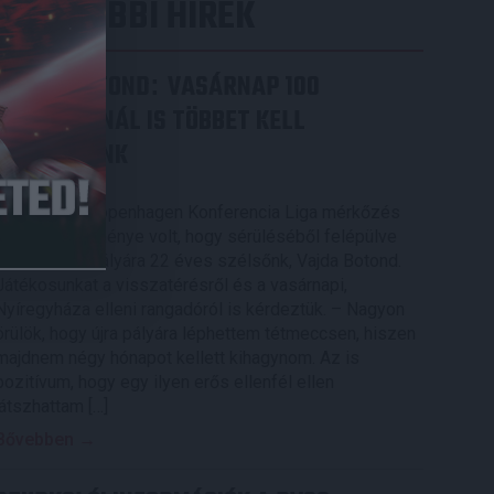
LEGUTÓBBI HÍREK
VAJDA BOTOND
VASÁRNAP 100
:
SZÁZALÉKNÁL IS TÖBBET KELL
BELEADNUNK
2026.08.07.
A DVSC-FC Copenhagen Konferencia Liga mérkőzés
örömteli eseménye volt, hogy sérüléséből felépülve
visszatért a pályára 22 éves szélsőnk, Vajda Botond.
Játékosunkat a visszatérésről és a vasárnapi,
Nyíregyháza elleni rangadóról is kérdeztük. – Nagyon
örülök, hogy újra pályára léphettem tétmeccsen, hiszen
majdnem négy hónapot kellett kihagynom. Az is
pozitívum, hogy egy ilyen erős ellenfél ellen
játszhattam […]
Bővebben →