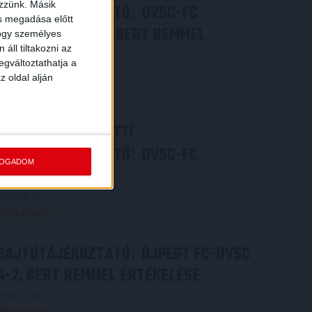
ezzünk. Másik
SAJTÓTÁJÉKOZTATÓ
DVSC-FC
:
ás megadása előtt
COPENHAGEN 0-3, GERT REMMEL
hogy személyes
áll tiltakozni az
ÉRTÉKELÉSE
egváltoztathatja a
2026.08.07.
z oldal alján
Bővebben →
VIDEÓ! MECCS ELŐTTI
SAJTÓTÁJÉKOZTATÓ
DVSC-FC
:
FOGADOM
COPENHAGEN
2026.08.05.
Bővebben →
SAJTÓTÁJÉKOZTATÓ
ÚJPEST FC-DVSC
:
4-2, GERT REMMEL ÉRTÉKELÉSE
2026.08.03.
Bővebben →