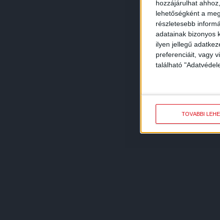
hozzájárulhat ahhoz,
lehetőségként a megf
részletesebb informác
adatainak bizonyos k
ilyen jellegű adatke
preferenciáit, vagy v
található "Adatvéde
TOVÁBBI LEH