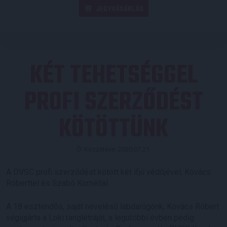
JEGYVÁSÁRLÁS
KÉT TEHETSÉGGEL
PROFI SZERZŐDÉST
KÖTÖTTÜNK
Közzétéve: 2020.07.21.
A DVSC profi szerződést kötött két ifjú védőjével, Kovács
Róberttel és Szabó Kornéllal.
A 18 esztendős, saját nevelésű labdarúgónk, Kovács Róbert
végigjárta a Loki ranglétráját, a legutóbbi évben pedig