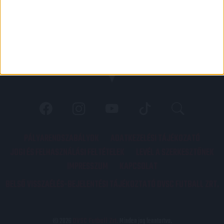
PÁLYARENDSZABÁLYOK
ADATKEZELÉSI TÁJÉKOZATÓ
JOGI ÉS FELHASZNÁLÁSI FELTÉTELEK
LEVÉL A SZERKESZTŐNEK
IMPRESSZUM
KAPCSOLAT
BELSŐ VISSZAÉLÉS-BEJELENTÉSI TÁJÉKOZTATÓ DVSC FUTBALL ZRT.
© 2026
DVSC Futball Zrt.
Minden jog fenntartva.