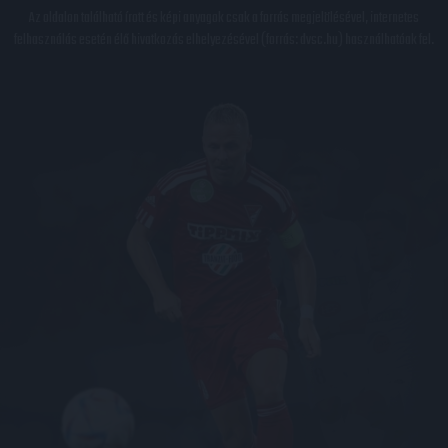
Az oldalon található írott és képi anyagok csak a forrás megjelölésével, internetes
felhasználás esetén élő hivatkozás elhelyezésével (forrás: dvsc.hu) használhatóak fel.