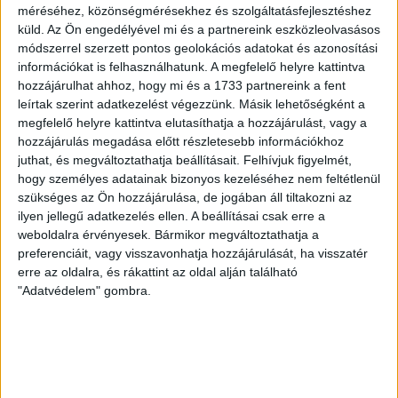
méréséhez, közönségmérésekhez és szolgáltatásfejlesztéshez
A DVSC-FC Copenhagen Konferencia Liga mérkőzés
küld.
Az Ön engedélyével mi és a partnereink eszközleolvasásos
örömteli eseménye volt, hogy sérüléséből felépülve
módszerrel szerzett pontos geolokációs adatokat és azonosítási
visszatért a pályára 22 éves szélsőnk, Vajda Botond.
információkat is felhasználhatunk. A megfelelő helyre kattintva
Játékosunkat a visszatérésről és a vasárnapi, Nyíregyháza
hozzájárulhat ahhoz, hogy mi és a 1733 partnereink a fent
elleni rangadóról is kérdeztük. – Nagyon örülök, hogy újra
leírtak szerint adatkezelést végezzünk. Másik lehetőségként a
pályára léphettem tétmeccsen, hiszen majdnem négy
megfelelő helyre kattintva elutasíthatja a hozzájárulást, vagy a
hónapot kellett kihagynom. Az is pozitívum, hogy egy ilyen
hozzájárulás megadása előtt részletesebb információkhoz
erős ellenfél ellen játszhattam […]
juthat, és megváltoztathatja beállításait.
Felhívjuk figyelmét,
Bővebben →
hogy személyes adatainak bizonyos kezeléséhez nem feltétlenül
szükséges az Ön hozzájárulása, de jogában áll tiltakozni az
ilyen jellegű adatkezelés ellen. A beállításai csak erre a
SZURKOLÓI INFORMÁCIÓK A DVSC-
weboldalra érvényesek. Bármikor megváltoztathatja a
NYÍREGYHÁZA RANGADÓRA
preferenciáit, vagy visszavonhatja hozzájárulását, ha visszatér
erre az oldalra, és rákattint az oldal alján található
A DVSC az OTP Bank Liga 3. fordulójában az ősi rivális
"Adatvédelem" gombra.
Nyíregyházát fogadja augusztus 9-én, vasárnap 17.30-kor a
Nagyerdei Stadionban. Nagy az érdeklődés, a találkozóra
megvásárolhatók a jegyek online, a
www.nagyerdeistadion.hu oldalon, illetve személyesen a
stadion pénztáraiban (nyitva hétköznap 10 és 18,