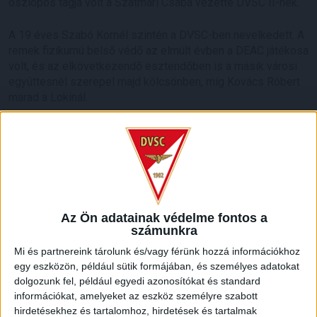
oszlopos tagja volt a Szatmári Csaba vezette DVSC II-nek.
A 19 éves Szabó Kornél szintén a DVSC-ben nevelkedett. A
remek fizikumú belső védő az elmúlt évben a DEAC játékosa
volt, és az elkövetkezendő esztendőben is a másik városi
együttesnél szerepel majd kölcsönben, míg Kovács Róbert
marad a Lokinál.
Gratulálunk és sok sikert kívánunk a két futballistának!
LEGUTÓBBI HÍREK
Az Ön adatainak védelme fontos a
számunkra
Mi és partnereink tárolunk és/vagy férünk hozzá információkhoz
VAJDA BOTOND
VASÁRNAP 100
:
egy eszközön, például sütik formájában, és személyes adatokat
dolgozunk fel, például egyedi azonosítókat és standard
SZÁZALÉKNÁL IS TÖBBET KELL BELEADNUNK
információkat, amelyeket az eszköz személyre szabott
hirdetésekhez és tartalomhoz, hirdetések és tartalmak
2026.08.07.