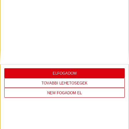
LEGUTÓBBI EREDMÉNY
DVSC
FC
COPENHAGEN
ELFOGADOM
TOVÁBBI LEHETŐSÉGEK
19
:
00
NEM FOGADOM EL
2026-08-
KONFERENCIA LIGA 3.
MECCS
06 19:00
SELEJTEZŐFDORDULÓ
RÉSZLETEI