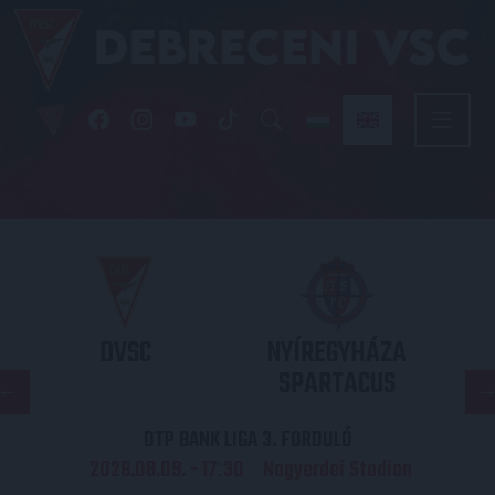
DVSC
NYÍREGYHÁZA
SPARTACUS
OTP BANK LIGA 3. FORDULÓ
2026.08.09. - 17
30
Nagyerdei Stadion
: