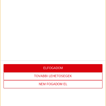
DVSC
NYÍREGYHÁZA
SPARTACUS
1
-
0
2026-08-09
OTP BANK LIGA 3.
MECCS
17:30
FORDULÓ
RÉSZLETEI
TOVÁBBI EREDMÉNYEK
ELFOGADOM
TOVÁBBI LEHETŐSÉGEK
KÖVETKEZŐ MÉRKŐZÉS
NEM FOGADOM EL