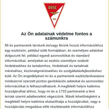
Dinamo Kijev utánpótlásban nevelkedett, ahol az U19-es
korosztályos együttesig jutott. A felnőttcsapatunkban
szereplő Oleksandr Romanchuk öccse.
Mind a két futballistának gratulálunk és sok sikert
kívánunk a DVSC-ben!
Az Ön adatainak védelme fontos a
számunkra
Mi és partnereink tárolunk és/vagy férünk hozzá információkhoz
egy eszközön, például sütik formájában, és személyes adatokat
dolgozunk fel, például egyedi azonosítókat és standard
információkat, amelyeket az eszköz személyre szabott
hirdetésekhez és tartalomhoz, hirdetések és tartalmak
méréséhez, közönségmérésekhez és szolgáltatásfejlesztéshez
küld.
Az Ön engedélyével mi és a partnereink eszközleolvasásos
módszerrel szerzett pontos geolokációs adatokat és azonosítási
információkat is felhasználhatunk. A megfelelő helyre kattintva
hozzájárulhat ahhoz, hogy mi és a 1733 partnereink a fent
leírtak szerint adatkezelést végezzünk. Másik lehetőségként a
megfelelő helyre kattintva elutasíthatja a hozzájárulást, vagy a
hozzájárulás megadása előtt részletesebb információkhoz