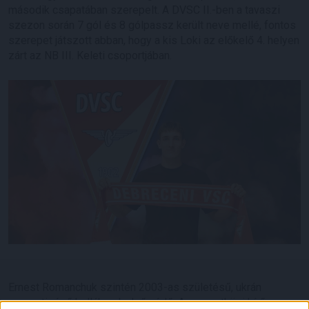
második csapatában szerepelt. A DVSC II.-ben a tavaszi
szezon során 7 gól és 8 gólpassz került neve mellé, fontos
szerepet játszott abban, hogy a kis Loki az előkelő 4. helyen
zárt az NB III. Keleti csoportjában.
Ernest Romanchuk szintén 2003-as születésű, ukrán
nemzetiségű ballábas belső védő. A nemzetközi hírű