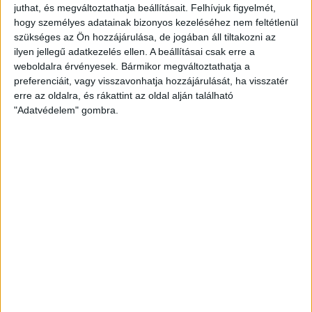
LEGUTÓBBI HÍREK
juthat, és megváltoztathatja beállításait.
Felhívjuk figyelmét,
hogy személyes adatainak bizonyos kezeléséhez nem feltétlenül
szükséges az Ön hozzájárulása, de jogában áll tiltakozni az
ilyen jellegű adatkezelés ellen. A beállításai csak erre a
INFORMÁCIÓK A KOPPENHÁGÁBA UTAZÓ
weboldalra érvényesek. Bármikor megváltoztathatja a
SZURKOLÓKNAK
preferenciáit, vagy visszavonhatja hozzájárulását, ha visszatér
erre az oldalra, és rákattint az oldal alján található
2026.08.10.
"Adatvédelem" gombra.
A DVSC szerdán 18 órától Koppenhágában, az FC
Copenhagen (Köbenhavn) ellen lép pályára az UEFA
Konferencia Liga harmadik selejtezőkörének második
mérkőzésén. Az itthoni vereség dacára hűséges szurkolóink
Dániába is elkísérik a csapatot, nekik szeretnénk néhány
információval segíteni. A találkozóra szóló belépők
érdemes beszerezni online, belépők a következő linken
elérhetők: https://billet.fck.dk/Stadium?
eventId=8549&reservationId=145110&secretLinkKey=dd10
Itt összesen 1000 darab vendégjegyet […]
Bővebben →