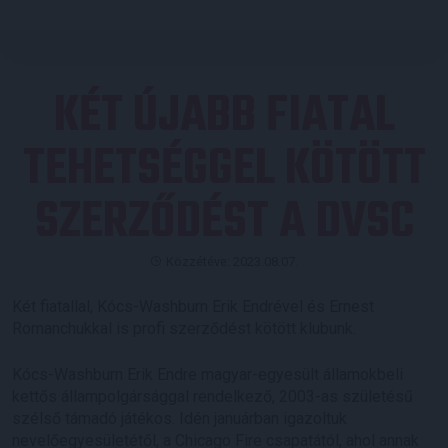
KÉT ÚJABB FIATAL
TEHETSÉGGEL KÖTÖTT
SZERZŐDÉST A DVSC
Közzétéve: 2023.08.07.
Két fiatallal, Kócs-Washburn Erik Endrével és Ernest
Romanchukkal is profi szerződést kötött klubunk.
Kócs-Washburn Erik Endre magyar-egyesült államokbeli
kettős állampolgársággal rendelkező, 2003-as születésű
szélső támadó játékos. Idén januárban igazoltuk
nevelőegyesületétől, a Chicago Fire csapatától, ahol annak