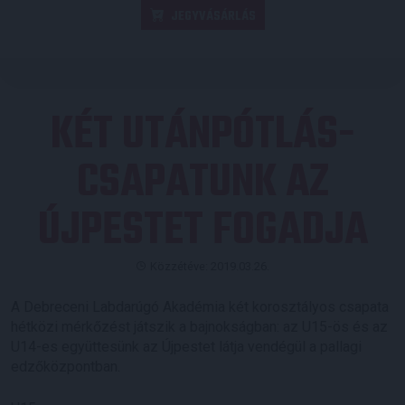
JEGYVÁSÁRLÁS
KÉT UTÁNPÓTLÁS-
CSAPATUNK AZ
ÚJPESTET FOGADJA
Közzétéve: 2019.03.26.
A Debreceni Labdarúgó Akadémia két korosztályos csapata
hétközi mérkőzést játszik a bajnokságban: az U15-ös és az
U14-es együttesünk az Újpestet látja vendégül a pallagi
edzőközpontban.