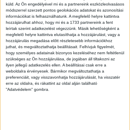
pályára léphettem tétmeccsen, hiszen majdnem négy
küld.
Az Ön engedélyével mi és a partnereink eszközleolvasásos
hónapot kellett kihagynom. Az is pozitívum, hogy egy ilyen
módszerrel szerzett pontos geolokációs adatokat és azonosítási
erős ellenfél ellen játszhattam […]
információkat is felhasználhatunk. A megfelelő helyre kattintva
Bővebben →
hozzájárulhat ahhoz, hogy mi és a 1733 partnereink a fent
leírtak szerint adatkezelést végezzünk. Másik lehetőségként a
megfelelő helyre kattintva elutasíthatja a hozzájárulást, vagy a
SZURKOLÓI INFORMÁCIÓK A DVSC-
hozzájárulás megadása előtt részletesebb információkhoz
NYÍREGYHÁZA RANGADÓRA
juthat, és megváltoztathatja beállításait.
Felhívjuk figyelmét,
hogy személyes adatainak bizonyos kezeléséhez nem feltétlenül
A DVSC az OTP Bank Liga 3. fordulójában az ősi rivális
szükséges az Ön hozzájárulása, de jogában áll tiltakozni az
Nyíregyházát fogadja augusztus 9-én, vasárnap 17.30-kor a
ilyen jellegű adatkezelés ellen. A beállításai csak erre a
Nagyerdei Stadionban. Nagy az érdeklődés, a találkozóra
weboldalra érvényesek. Bármikor megváltoztathatja a
megvásárolhatók a jegyek online, a
preferenciáit, vagy visszavonhatja hozzájárulását, ha visszatér
www.nagyerdeistadion.hu oldalon, illetve személyesen a
erre az oldalra, és rákattint az oldal alján található
stadion pénztáraiban (nyitva hétköznap 10 és 18,
"Adatvédelem" gombra.
szombaton 10 és 15 óra között, vasárnap 10 órától). A DVSC
Store vasárnap 12 […]
Bővebben →
ÉRVÉNYESÜLT A PAPÍRFORMA
DVSC-FC
: