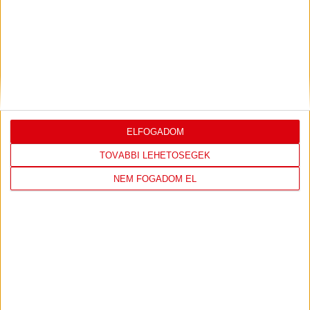
DVSC
FC
COPENHAGEN
19
:
00
ELFOGADOM
TOVÁBBI LEHETŐSÉGEK
NEM FOGADOM EL
2026-08-
KONFERENCIA LIGA 3.
MECCS
06 19:00
SELEJTEZŐFDORDULÓ
RÉSZLETEI
TOVÁBBI EREDMÉNYEK