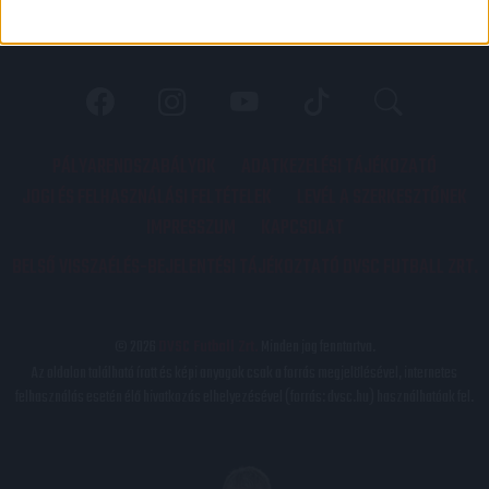
PÁLYARENDSZABÁLYOK
ADATKEZELÉSI TÁJÉKOZATÓ
JOGI ÉS FELHASZNÁLÁSI FELTÉTELEK
LEVÉL A SZERKESZTŐNEK
IMPRESSZUM
KAPCSOLAT
BELSŐ VISSZAÉLÉS-BEJELENTÉSI TÁJÉKOZTATÓ DVSC FUTBALL ZRT.
© 2026
DVSC Futball Zrt.
Minden jog fenntartva.
Az oldalon található írott és képi anyagok csak a forrás megjelölésével, internetes
felhasználás esetén élő hivatkozás elhelyezésével (forrás: dvsc.hu) használhatóak fel.