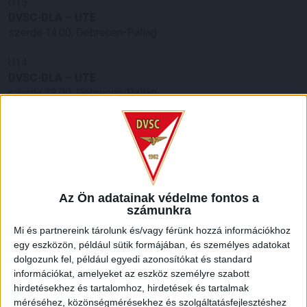
U15
DVSC-DLA – UTE
szerda 14.00, Debrecen-Pallag
U14
DVSC-DLA – UTE
szerda 12.00, Debrecen-Pallag
LEGUTÓBBI HÍREK
VAJDA BOTOND
VASÁRNAP 100
:
SZÁZALÉKNÁL IS TÖBBET KELL BELEADNUNK
Az Ön adatainak védelme fontos a
számunkra
2026.08.07.
Mi és partnereink tárolunk és/vagy férünk hozzá információkhoz
A DVSC-FC Copenhagen Konferencia Liga mérkőzés
egy eszközön, például sütik formájában, és személyes adatokat
örömteli eseménye volt, hogy sérüléséből felépülve
dolgozunk fel, például egyedi azonosítókat és standard
visszatért a pályára 22 éves szélsőnk, Vajda Botond.
információkat, amelyeket az eszköz személyre szabott
Játékosunkat a visszatérésről és a vasárnapi, Nyíregyháza
hirdetésekhez és tartalomhoz, hirdetések és tartalmak
elleni rangadóról is kérdeztük. – Nagyon örülök, hogy újra
méréséhez, közönségmérésekhez és szolgáltatásfejlesztéshez