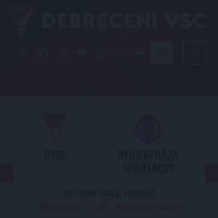
DVSC
NYÍREGYHÁZA
SPARTACUS
OTP BANK LIGA 3. FORDULÓ
2026.08.09. - 17
30
Nagyerdei Stadion
: