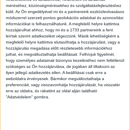
SZÁZALÉKNÁL IS TÖBBET KELL BELEADNUNK
méréséhez, közönségmérésekhez és szolgáltatásfejlesztéshez
küld.
Az Ön engedélyével mi és a partnereink eszközleolvasásos
2026.08.07.
módszerrel szerzett pontos geolokációs adatokat és azonosítási
A DVSC-FC Copenhagen Konferencia Liga mérkőzés
információkat is felhasználhatunk. A megfelelő helyre kattintva
örömteli eseménye volt, hogy sérüléséből felépülve
hozzájárulhat ahhoz, hogy mi és a 1733 partnereink a fent
visszatért a pályára 22 éves szélsőnk, Vajda Botond.
leírtak szerint adatkezelést végezzünk. Másik lehetőségként a
Játékosunkat a visszatérésről és a vasárnapi, Nyíregyháza
megfelelő helyre kattintva elutasíthatja a hozzájárulást, vagy a
elleni rangadóról is kérdeztük. – Nagyon örülök, hogy újra
hozzájárulás megadása előtt részletesebb információkhoz
pályára léphettem tétmeccsen, hiszen majdnem négy
juthat, és megváltoztathatja beállításait.
Felhívjuk figyelmét,
hónapot kellett kihagynom. Az is pozitívum, hogy egy ilyen
hogy személyes adatainak bizonyos kezeléséhez nem feltétlenül
erős ellenfél ellen játszhattam […]
szükséges az Ön hozzájárulása, de jogában áll tiltakozni az
Bővebben →
ilyen jellegű adatkezelés ellen. A beállításai csak erre a
weboldalra érvényesek. Bármikor megváltoztathatja a
preferenciáit, vagy visszavonhatja hozzájárulását, ha visszatér
SZURKOLÓI INFORMÁCIÓK A DVSC-
erre az oldalra, és rákattint az oldal alján található
NYÍREGYHÁZA RANGADÓRA
"Adatvédelem" gombra.
A DVSC az OTP Bank Liga 3. fordulójában az ősi rivális
Nyíregyházát fogadja augusztus 9-én, vasárnap 17.30-kor a
Nagyerdei Stadionban. Nagy az érdeklődés, a találkozóra
megvásárolhatók a jegyek online, a