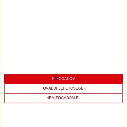
LEGUTÓBBI EREDMÉNY
DVSC
FC
ELFOGADOM
COPENHAGEN
TOVÁBBI LEHETŐSÉGEK
NEM FOGADOM EL
19
:
00
2026-08-
KONFERENCIA LIGA 3.
MECCS