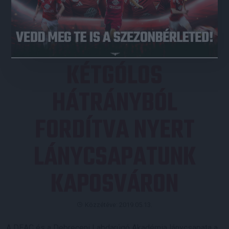
JEGYVÁSÁRLÁS
KÉTGÓLOS
HÁTRÁNYBÓL
FORDÍTVA NYERT
LÁNYCSAPATUNK
KAPOSVÁRON
Közzétéve: 2019.05.13.
A DEAC és a Debreceni Labdarúgó Akadémia lánycsapata a