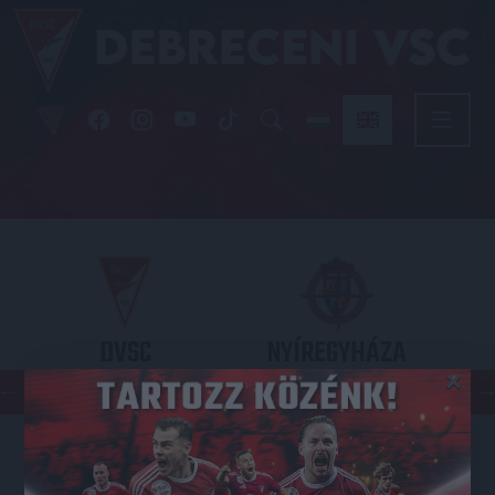
DVSC
NYÍREGYHÁZA
×
SPARTACUS
OTP BANK LIGA 3. FORDULÓ
2026.08.09. - 17
30
Nagyerdei Stadion
: