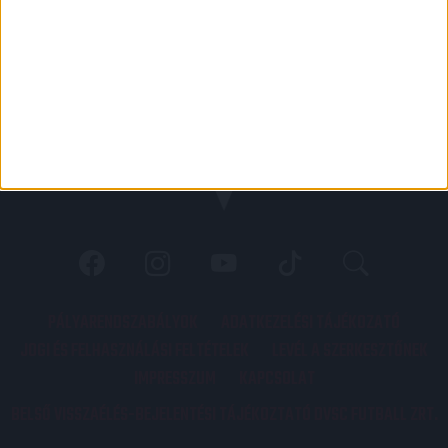
PÁLYARENDSZABÁLYOK
ADATKEZELÉSI TÁJÉKOZATÓ
JOGI ÉS FELHASZNÁLÁSI FELTÉTELEK
LEVÉL A SZERKESZTŐNEK
IMPRESSZUM
KAPCSOLAT
BELSŐ VISSZAÉLÉS-BEJELENTÉSI TÁJÉKOZTATÓ DVSC FUTBALL ZRT.