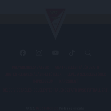
PÁLYARENDSZABÁLYOK
ADATKEZELÉSI TÁJÉKOZATÓ
JOGI ÉS FELHASZNÁLÁSI FELTÉTELEK
LEVÉL A SZERKESZTŐNEK
IMPRESSZUM
KAPCSOLAT
BELSŐ VISSZAÉLÉS-BEJELENTÉSI TÁJÉKOZTATÓ DVSC FUTBALL ZRT.
© 2026
DVSC Futball Zrt.
Minden jog fenntartva.