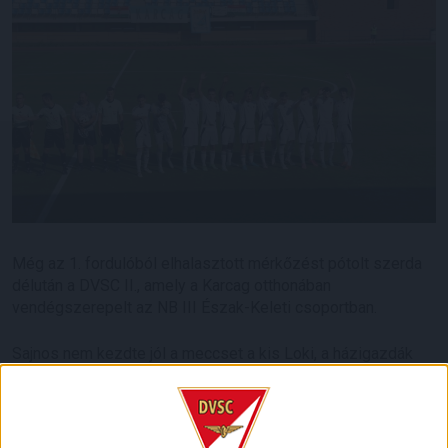
Még az 1. fordulóból elhalasztott mérkőzést pótolt szerda
délután a DVSC II., amely a Karcag otthonában
vendégszerepelt az NB III Észak-Keleti csoportban.
Sajnos nem kezdte jól a meccset a kis Loki, a házigazdák
már az 5. percben megszerezték a vezetést egy közeli
fejessel. Nem sokkal később megduplázhatta volna előnyét
a Karcag, ám Pálfi nagy bravúrral tolta ki a labdát a léc alól. A
23. percben közel volt az egyenlítés, de egy gyors kontrát