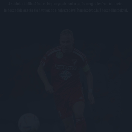
Az oldalon található írott és képi anyagok csak a forrás megjelölésével, internetes
felhasználás esetén élő hivatkozás elhelyezésével (forrás: dvsc.hu) használhatóak fel.