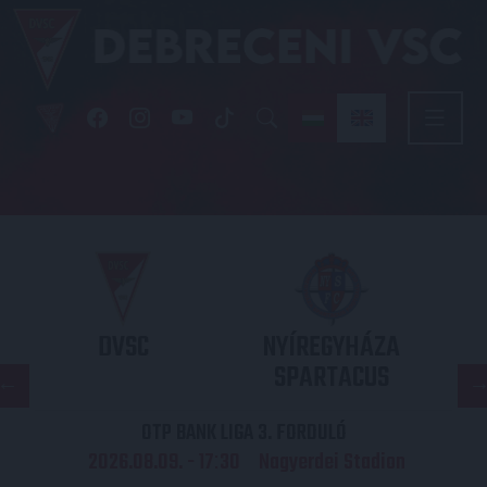
DVSC
NYÍREGYHÁZA
SPARTACUS
OTP BANK LIGA 3. FORDULÓ
2026.08.09. - 17
30
Nagyerdei Stadion
: