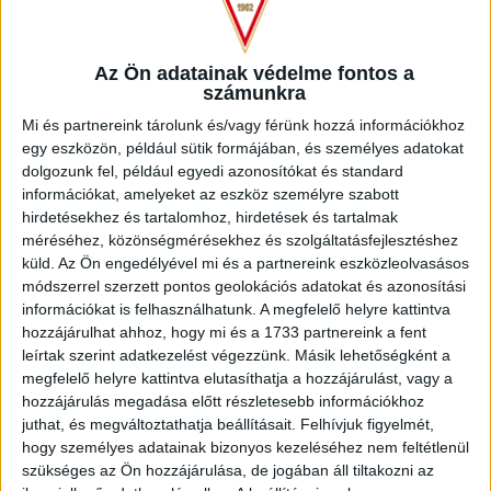
követően Bökönyi balról érkező beadásáról kevéssel maradt
le a középen érkező Shedrach.
Az Ön adatainak védelme fontos a
A félidő közepén ismét Shedrach volt a főszereplő, akit
számunkra
ziccerben buktatott a hazaiak utolsó embere a tizenhatoson
Mi és partnereink tárolunk és/vagy férünk hozzá információkhoz
belül. A játékvezető először büntetőt ítélt, ám nem sokkal
egy eszközön, például sütik formájában, és személyes adatokat
később debreceni szabadrúgásra változtatta a döntését. A
dolgozunk fel, például egyedi azonosítókat és standard
44. percben megfogyatkozott a Karcag, miután egy
információkat, amelyeket az eszköz személyre szabott
előreívelésnél Egrivel ütközött a házigazdák kapusa, akit
hirdetésekhez és tartalomhoz, hirdetések és tartalmak
kiállított a bíró.
méréséhez, közönségmérésekhez és szolgáltatásfejlesztéshez
küld.
Az Ön engedélyével mi és a partnereink eszközleolvasásos
Izgalmas meccs volt, a szünet után például Egri révén
módszerrel szerzett pontos geolokációs adatokat és azonosítási
információkat is felhasználhatunk. A megfelelő helyre kattintva
könnyen egyenlíthettünk volna, de 16 méteres lövése
hozzájárulhat ahhoz, hogy mi és a 1733 partnereink a fent
kevéssel ment kapu fölé. Ami sajnos a mi oldalunkon nem
leírtak szerint adatkezelést végezzünk. Másik lehetőségként a
sikerült, a hazain igen, a 61. percben Székely Dávid egy
megfelelő helyre kattintva elutasíthatja a hozzájárulást, vagy a
szép egyéni akciót követően duplázta meg a karcagiak
hozzájárulás megadása előtt részletesebb információkhoz
előnyét.
juthat, és megváltoztathatja beállításait.
Felhívjuk figyelmét,
hogy személyes adatainak bizonyos kezeléséhez nem feltétlenül
Két percre rá azonnal jött a szépítés, egy kapu előtti
szükséges az Ön hozzájárulása, de jogában áll tiltakozni az
kavarodás után Shedrach közelről bombázott a hálóba. A 71.