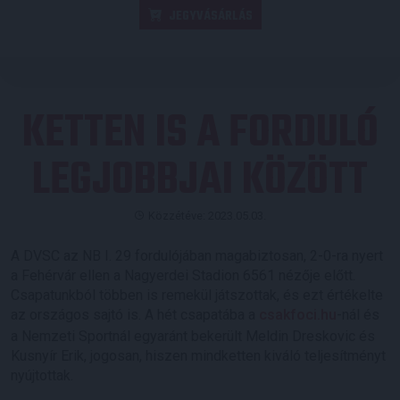
JEGYVÁSÁRLÁS
KETTEN IS A FORDULÓ
LEGJOBBJAI KÖZÖTT
Közzétéve: 2023.05.03.
A DVSC az NB I. 29 fordulójában magabiztosan, 2-0-ra nyert
a Fehérvár ellen a Nagyerdei Stadion 6561 nézője előtt.
Csapatunkból többen is remekül játszottak, és ezt értékelte
az országos sajtó is. A hét csapatába a
csakfoci.hu
-nál és
a Nemzeti Sportnál egyaránt bekerült Meldin Dreskovic és
Kusnyír Erik, jogosan, hiszen mindketten kiváló teljesítményt
nyújtottak.