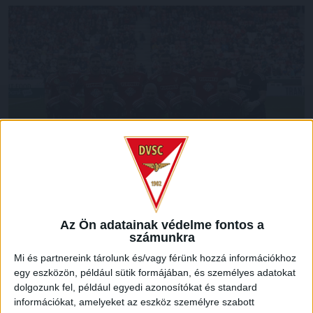
Az Ön adatainak védelme fontos a
számunkra
LEGUTÓBBI HÍREK
Mi és partnereink tárolunk és/vagy férünk hozzá információkhoz
egy eszközön, például sütik formájában, és személyes adatokat
dolgozunk fel, például egyedi azonosítókat és standard
70 ÉVES LETT KEREKES GYÖRGY, A VALAHA
információkat, amelyeket az eszköz személyre szabott