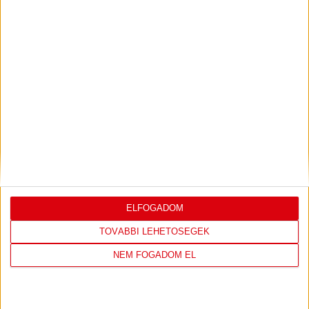
Bővebben →
LEGUTÓBBI EREDMÉNY
ELFOGADOM
DVSC
FC
TOVÁBBI LEHETŐSÉGEK
COPENHAGEN
NEM FOGADOM EL
0
-
3