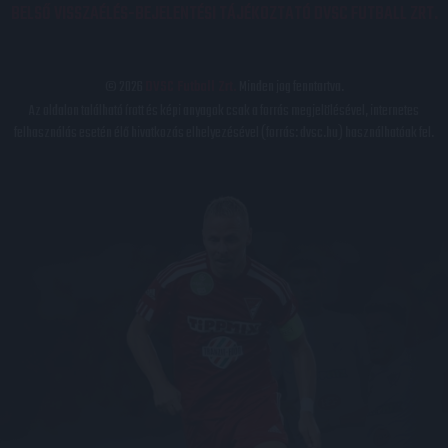
BELSŐ VISSZAÉLÉS-BEJELENTÉSI TÁJÉKOZTATÓ DVSC FUTBALL ZRT.
© 2026
DVSC Futball Zrt.
Minden jog fenntartva.
Az oldalon található írott és képi anyagok csak a forrás megjelölésével, internetes
felhasználás esetén élő hivatkozás elhelyezésével (forrás: dvsc.hu) használhatóak fel.