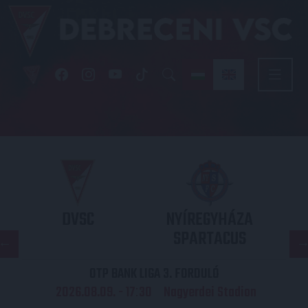
DVSC
NYÍREGYHÁZA
SPARTACUS
OTP BANK LIGA 3. FORDULÓ
2026.08.09. - 17
30
Nagyerdei Stadion
: