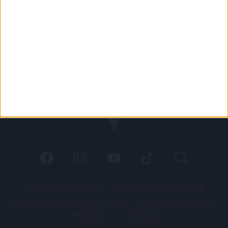
PÁLYARENDSZABÁLYOK
ADATKEZELÉSI TÁJÉKOZATÓ
JOGI ÉS FELHASZNÁLÁSI FELTÉTELEK
LEVÉL A SZERKESZTŐNEK
IMPRESSZUM
KAPCSOLAT