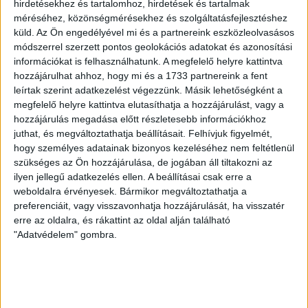
VOLT EGYIK LEGJOBB DEBRECENI CSATÁR
hirdetésekhez és tartalomhoz, hirdetések és tartalmak
méréséhez, közönségmérésekhez és szolgáltatásfejlesztéshez
2026.08.08.
küld.
Az Ön engedélyével mi és a partnereink eszközleolvasásos
Ma ünnepli 70. születésnapját Kerekes György. A debreceni
módszerrel szerzett pontos geolokációs adatokat és azonosítási
születésű támadó a debreceni Titászban, majd a DMTE-ben
információkat is felhasználhatunk. A megfelelő helyre kattintva
kezdte, később játszott Pécsen, az Újpestben, az FTC-ben
hozzájárulhat ahhoz, hogy mi és a 1733 partnereink a fent
és a Videotonban is, ám pályafutása csúcspontját
leírtak szerint adatkezelést végezzünk. Másik lehetőségként a
egyértelműen a Lokiban töltött évek jelentették. A népszerű
megfelelő helyre kattintva elutasíthatja a hozzájárulást, vagy a
hozzájárulás megadása előtt részletesebb információkhoz
Gurigának hihetetlen érzéke volt a játékhoz és a
juthat, és megváltoztathatja beállításait.
Felhívjuk figyelmét,
gólszerzéshez, amit jól mutat, hogy a DMVSC-ben eltöltött
hogy személyes adatainak bizonyos kezeléséhez nem feltétlenül
[…]
szükséges az Ön hozzájárulása, de jogában áll tiltakozni az
Bővebben →
ilyen jellegű adatkezelés ellen. A beállításai csak erre a
weboldalra érvényesek. Bármikor megváltoztathatja a
VAJDA BOTOND
VASÁRNAP 100
preferenciáit, vagy visszavonhatja hozzájárulását, ha visszatér
:
erre az oldalra, és rákattint az oldal alján található
SZÁZALÉKNÁL IS TÖBBET KELL BELEADNUNK
"Adatvédelem" gombra.
2026.08.07.
A DVSC-FC Copenhagen Konferencia Liga mérkőzés
örömteli eseménye volt, hogy sérüléséből felépülve
visszatért a pályára 22 éves szélsőnk, Vajda Botond.