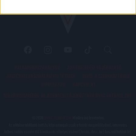
PÁLYARENDSZABÁLYOK
ADATKEZELÉSI TÁJÉKOZATÓ
JOGI ÉS FELHASZNÁLÁSI FELTÉTELEK
LEVÉL A SZERKESZTŐNEK
IMPRESSZUM
KAPCSOLAT
BELSŐ VISSZAÉLÉS-BEJELENTÉSI TÁJÉKOZTATÓ DVSC FUTBALL ZRT.
© 2026
DVSC Futball Zrt.
Minden jog fenntartva.
Az oldalon található írott és képi anyagok csak a forrás megjelölésével, internetes
felhasználás esetén élő hivatkozás elhelyezésével (forrás: dvsc.hu) használhatóak fel.