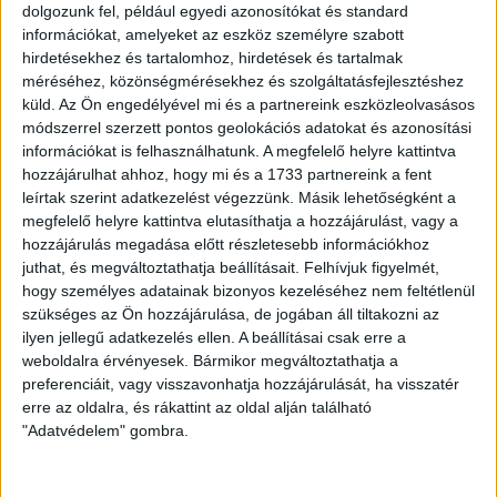
Dávid, Asztalos Noel, Adrian Guerrero, Fran Manzanara,
dolgozunk fel, például egyedi azonosítókat és standard
Yacouba Silue, Josua Mejias, Bárány Donát, Vyacheslac
információkat, amelyeket az eszköz személyre szabott
Kulbachuk, Batik Bence, Kocsis Dominik, Kohut Máté, Victor
hirdetésekhez és tartalomhoz, hirdetések és tartalmak
méréséhez, közönségmérésekhez és szolgáltatásfejlesztéshez
Camarasa, Amos Youga, Szécsi Márk, Szűcs Tamás, Vajda
küld.
Az Ön engedélyével mi és a partnereink eszközleolvasásos
Botond, Dzsudzsák Balázs, Tercza Gergő, Alex Bermejo,
módszerrel szerzett pontos geolokációs adatokat és azonosítási
Komáromi György, Lang Ádám, Julien Dacosta, Maximilian
információkat is felhasználhatunk. A megfelelő helyre kattintva
Hofmann, Cibla Flórián, Szuhodovszki Soma –
hozzájárulhat ahhoz, hogy mi és a 1733 partnereink a fent
mezőnyjátékosok.
leírtak szerint adatkezelést végezzünk. Másik lehetőségként a
megfelelő helyre kattintva elutasíthatja a hozzájárulást, vagy a
LEGUTÓBBI HÍREK
hozzájárulás megadása előtt részletesebb információkhoz
juthat, és megváltoztathatja beállításait.
Felhívjuk figyelmét,
hogy személyes adatainak bizonyos kezeléséhez nem feltétlenül
70 ÉVES LETT KEREKES GYÖRGY, A VALAHA
szükséges az Ön hozzájárulása, de jogában áll tiltakozni az
ilyen jellegű adatkezelés ellen. A beállításai csak erre a
VOLT EGYIK LEGJOBB DEBRECENI CSATÁR
weboldalra érvényesek. Bármikor megváltoztathatja a
2026.08.08.
preferenciáit, vagy visszavonhatja hozzájárulását, ha visszatér
Ma ünnepli 70. születésnapját Kerekes György. A debreceni
erre az oldalra, és rákattint az oldal alján található
születésű támadó a debreceni Titászban, majd a DMTE-ben
"Adatvédelem" gombra.
kezdte, később játszott Pécsen, az Újpestben, az FTC-ben
és a Videotonban is, ám pályafutása csúcspontját