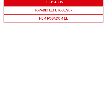
LEGUTÓBBI EREDMÉNY
ELFOGADOM
TOVÁBBI LEHETŐSÉGEK
NEM FOGADOM EL
DVSC
FC
COPENHAGEN
0
-
3
2026-08-
KONFERENCIA LIGA 3.
MECCS
06 19:00
SELEJTEZŐFDORDULÓ
RÉSZLETEI