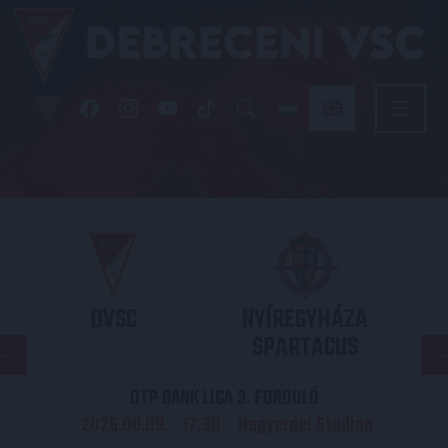
DVSC
NYÍREGYHÁZA
SPARTACUS
OTP BANK LIGA 3. FORDULÓ
2026.08.09. - 17
30
Nagyerdei Stadion
: