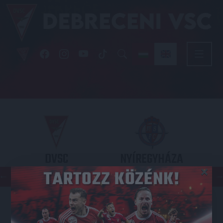
DVSC
NYÍREGYHÁZA
×
SPARTACUS
OTP BANK LIGA 3. FORDULÓ
2026.08.09. - 17
30
Nagyerdei Stadion
: