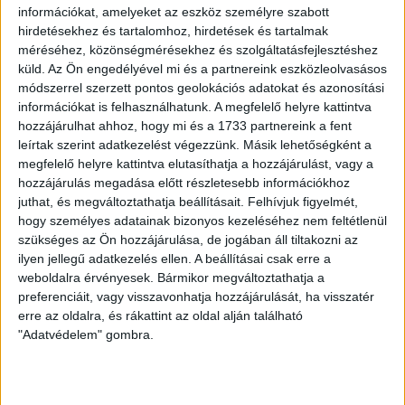
információkat, amelyeket az eszköz személyre szabott
hirdetésekhez és tartalomhoz, hirdetések és tartalmak
HB
méréséhez, közönségmérésekhez és szolgáltatásfejlesztéshez
küld.
Az Ön engedélyével mi és a partnereink eszközleolvasásos
LEGUTÓBBI HÍREK
módszerrel szerzett pontos geolokációs adatokat és azonosítási
információkat is felhasználhatunk. A megfelelő helyre kattintva
hozzájárulhat ahhoz, hogy mi és a 1733 partnereink a fent
70 ÉVES LETT KEREKES GYÖRGY, A VALAHA
leírtak szerint adatkezelést végezzünk. Másik lehetőségként a
megfelelő helyre kattintva elutasíthatja a hozzájárulást, vagy a
VOLT EGYIK LEGJOBB DEBRECENI CSATÁR
hozzájárulás megadása előtt részletesebb információkhoz
juthat, és megváltoztathatja beállításait.
Felhívjuk figyelmét,
2026.08.08.
hogy személyes adatainak bizonyos kezeléséhez nem feltétlenül
Ma ünnepli 70. születésnapját Kerekes György. A debreceni
szükséges az Ön hozzájárulása, de jogában áll tiltakozni az
születésű támadó a debreceni Titászban, majd a DMTE-ben
ilyen jellegű adatkezelés ellen. A beállításai csak erre a
kezdte, később játszott Pécsen, az Újpestben, az FTC-ben
weboldalra érvényesek. Bármikor megváltoztathatja a
és a Videotonban is, ám pályafutása csúcspontját
preferenciáit, vagy visszavonhatja hozzájárulását, ha visszatér
egyértelműen a Lokiban töltött évek jelentették. A népszerű
erre az oldalra, és rákattint az oldal alján található
Gurigának hihetetlen érzéke volt a játékhoz és a
"Adatvédelem" gombra.
gólszerzéshez, amit jól mutat, hogy a DMVSC-ben eltöltött
[…]
Bővebben →