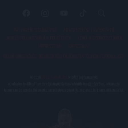
PÁLYARENDSZABÁLYOK
ADATKEZELÉSI TÁJÉKOZATÓ
JOGI ÉS FELHASZNÁLÁSI FELTÉTELEK
LEVÉL A SZERKESZTŐNEK
IMPRESSZUM
KAPCSOLAT
BELSŐ VISSZAÉLÉS-BEJELENTÉSI TÁJÉKOZTATÓ DVSC FUTBALL ZRT.
© 2026
DVSC Futball Zrt.
Minden jog fenntartva.
Az oldalon található írott és képi anyagok csak a forrás megjelölésével, internetes
felhasználás esetén élő hivatkozás elhelyezésével (forrás: dvsc.hu) használhatóak fel.