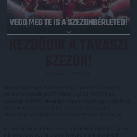
JEGYVÁSÁRLÁS
KEZDŐDIK A TAVASZI
SZEZON!
Közzétéve: 2020.01.20.
Hamarosan véget ér a felkészülési időszak, hétvégén
tovább folytatódik az OTP Bank Liga 2019/2020-as
szezonja. A DVSC labdarúgócsapata rögtön egy rangadóval
kezd, ugyanis az Újpest FC-t fogadja a Nagyerdei
Stadionban a tavaszi küzdelemsorozat első játéknapján.
A lila-fehérek a tabella 5. helyéről várják a folytatást. Annak
ellenére, hogy egy Budapest Honvéd elleni gól nélküli