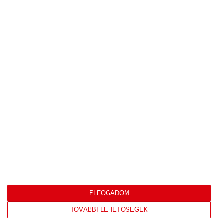
DÉNES VILMOS
MEGTISZTELTETÉS, HOGY
:
ILYEN SZURKOLÓK ELŐTT LÉPHETEK PÁLYÁRA
2026.07.31.
Bővebben →
PJUNYIK JEREVÁN-DVSC
TOVÁBBJUTÁS A
:
KONFERENCIA LIGÁBAN
Bővebben →
LEGUTÓBBI EREDMÉNY
ELFOGADOM
TOVÁBBI LEHETŐSÉGEK