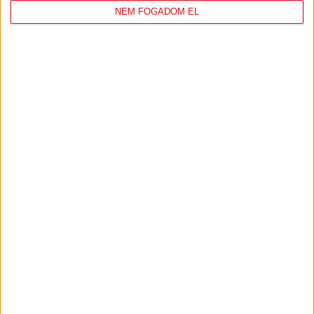
NEM FOGADOM EL
DVSC
FC
COPENHAGEN
0
-
3
2026-08-
KONFERENCIA LIGA 3.
MECCS
06 19:00
SELEJTEZŐFDORDULÓ
RÉSZLETEI
TOVÁBBI EREDMÉNYEK
KÖVETKEZŐ MÉRKŐZÉS