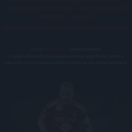
PÁLYARENDSZABÁLYOK
ADATKEZELÉSI TÁJÉKOZATÓ
JOGI ÉS FELHASZNÁLÁSI FELTÉTELEK
LEVÉL A SZERKESZTŐNEK
IMPRESSZUM
KAPCSOLAT
BELSŐ VISSZAÉLÉS-BEJELENTÉSI TÁJÉKOZTATÓ DVSC FUTBALL ZRT.
© 2026
DVSC Futball Zrt.
Minden jog fenntartva.
Az oldalon található írott és képi anyagok csak a forrás megjelölésével, internetes
felhasználás esetén élő hivatkozás elhelyezésével (forrás: dvsc.hu) használhatóak fel.