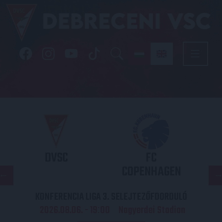
DVSC
FC
COPENHAGEN
KONFERENCIA LIGA 3. SELEJTEZŐFDORDULÓ
2026.08.06. - 19
00
Nagyerdei Stadion
: