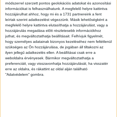
módszerrel szerzett pontos geolokációs adatokat és azonosítási
információkat is felhasználhatunk. A megfelelő helyre kattintva
hozzájárulhat ahhoz, hogy mi és a 1731 partnereink a fent
Név
(Kötelező)
leírtak szerint adatkezelést végezzünk. Másik lehetőségként a
megfelelő helyre kattintva elutasíthatja a hozzájárulást, vagy a
hozzájárulás megadása előtt részletesebb információkhoz
juthat, és megváltoztathatja beállításait.
Felhívjuk figyelmét,
Vezetéknév
hogy személyes adatainak bizonyos kezeléséhez nem feltétlenül
szükséges az Ön hozzájárulása, de jogában áll tiltakozni az
ilyen jellegű adatkezelés ellen. A beállításai csak erre a
weboldalra érvényesek. Bármikor megváltoztathatja a
Keresztnév
preferenciáit, vagy visszavonhatja hozzájárulását, ha visszatér
erre az oldalra, és rákattint az oldal alján található
Cégnév
"Adatvédelem" gombra.
Születési hely