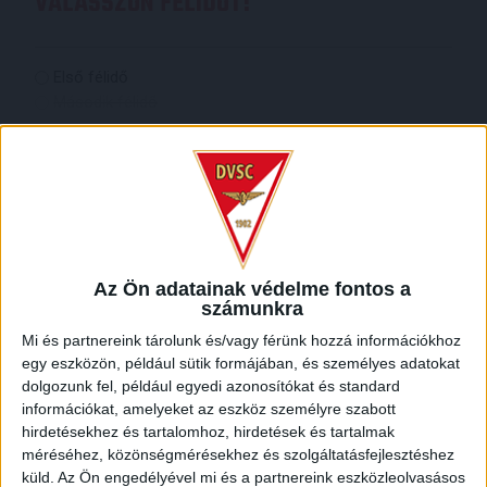
VÁLASSZON FÉLIDŐT!
Válassz
Első félidő
félidőt!
Második félidő
(Kötelező)
Választott kezdőrúgás ára
Megvásárolt kezdőrúgáshoz járó további
tartalmak
Az Ön adatainak védelme fontos a
4 db belépő a stadion választott szektorába
számunkra
(kivéve VIP)
szurkolói póló
Mi és partnereink tárolunk és/vagy férünk hozzá információkhoz
profi fotósorozat a kezdőrúgás pillanatairól
egy eszközön, például sütik formájában, és személyes adatokat
ingyenes parkolási lehetőség a Nagyerdei
dolgozunk fel, például egyedi azonosítókat és standard
Mélygarázsban
információkat, amelyeket az eszköz személyre szabott
hirdetésekhez és tartalomhoz, hirdetések és tartalmak
méréséhez, közönségmérésekhez és szolgáltatásfejlesztéshez
IGÉNYLŐ ADATAI
küld.
Az Ön engedélyével mi és a partnereink eszközleolvasásos