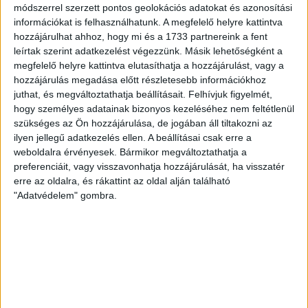
módszerrel szerzett pontos geolokációs adatokat és azonosítási
Név
(Kötelező)
információkat is felhasználhatunk. A megfelelő helyre kattintva
hozzájárulhat ahhoz, hogy mi és a 1733 partnereink a fent
leírtak szerint adatkezelést végezzünk. Másik lehetőségként a
megfelelő helyre kattintva elutasíthatja a hozzájárulást, vagy a
Vezetéknév
hozzájárulás megadása előtt részletesebb információkhoz
juthat, és megváltoztathatja beállításait.
Felhívjuk figyelmét,
hogy személyes adatainak bizonyos kezeléséhez nem feltétlenül
szükséges az Ön hozzájárulása, de jogában áll tiltakozni az
Keresztnév
ilyen jellegű adatkezelés ellen. A beállításai csak erre a
weboldalra érvényesek. Bármikor megváltoztathatja a
Cégnév
preferenciáit, vagy visszavonhatja hozzájárulását, ha visszatér
erre az oldalra, és rákattint az oldal alján található
"Adatvédelem" gombra.
Születési hely
Születési idő