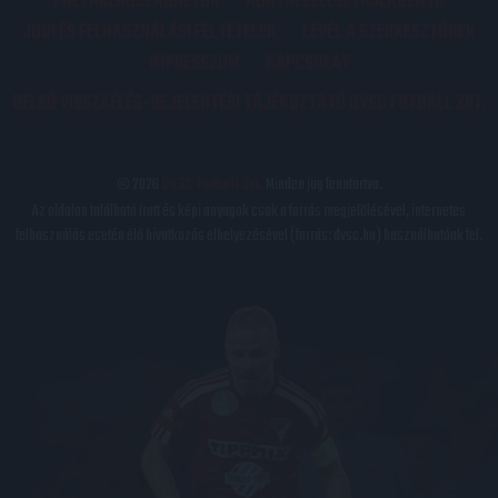
PÁLYARENDSZABÁLYOK
ADATKEZELÉSI TÁJÉKOZATÓ
JOGI ÉS FELHASZNÁLÁSI FELTÉTELEK
LEVÉL A SZERKESZTŐNEK
IMPRESSZUM
KAPCSOLAT
BELSŐ VISSZAÉLÉS-BEJELENTÉSI TÁJÉKOZTATÓ DVSC FUTBALL ZRT.
© 2026
DVSC Futball Zrt.
Minden jog fenntartva.
Az oldalon található írott és képi anyagok csak a forrás megjelölésével, internetes
felhasználás esetén élő hivatkozás elhelyezésével (forrás: dvsc.hu) használhatóak fel.