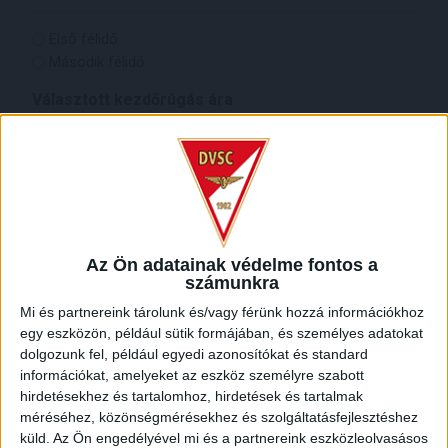
Válassz
Első félidő
félidőt!
Második félidő
(Kötelező)
Választott kezdőrúgás ára
Megvásárolt kezdőrúgáshoz járó további
tartalmak
4 db belépő a stadion választott szektorába
(kivéve VIP)
Az Ön adatainak védelme fontos a
szurkolói póló
számunkra
profi fotósorozat a kezdőrúgás pillanatairól
Mi és partnereink tárolunk és/vagy férünk hozzá információkhoz
ingyenes parkolási lehetőség a Nagyerdei
egy eszközön, például sütik formájában, és személyes adatokat
Mélygarázsban
dolgozunk fel, például egyedi azonosítókat és standard
információkat, amelyeket az eszköz személyre szabott
hirdetésekhez és tartalomhoz, hirdetések és tartalmak
IGÉNYLŐ ADATAI
méréséhez, közönségmérésekhez és szolgáltatásfejlesztéshez
küld.
Az Ön engedélyével mi és a partnereink eszközleolvasásos