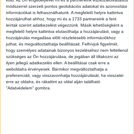
küld.
Az Ön engedélyével mi és a partnereink eszközleolvasásos
IGÉNYLŐ ADATAI
módszerrel szerzett pontos geolokációs adatokat és azonosítási
információkat is felhasználhatunk. A megfelelő helyre kattintva
hozzájárulhat ahhoz, hogy mi és a 1733 partnereink a fent
leírtak szerint adatkezelést végezzünk. Másik lehetőségként a
Név
(Kötelező)
megfelelő helyre kattintva elutasíthatja a hozzájárulást, vagy a
hozzájárulás megadása előtt részletesebb információkhoz
juthat, és megváltoztathatja beállításait.
Felhívjuk figyelmét,
hogy személyes adatainak bizonyos kezeléséhez nem feltétlenül
Vezetéknév
szükséges az Ön hozzájárulása, de jogában áll tiltakozni az
ilyen jellegű adatkezelés ellen. A beállításai csak erre a
weboldalra érvényesek. Bármikor megváltoztathatja a
preferenciáit, vagy visszavonhatja hozzájárulását, ha visszatér
Keresztnév
erre az oldalra, és rákattint az oldal alján található
"Adatvédelem" gombra.
Cégnév
Születési hely