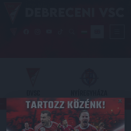
DVSC
NYÍREGYHÁZA
×
SPARTACUS
OTP BANK LIGA 3. FORDULÓ
2026.08.09. - 17
30
Nagyerdei Stadion
: