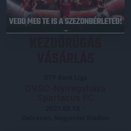
JEGYVÁSÁRLÁS
KEZDŐRÚGÁS
VÁSÁRLÁS
OTP Bank Liga
DVSC-Nyíregyháza
Spartacus FC
2027.03.13. -
Debrecen, Nagyerdei Stadion