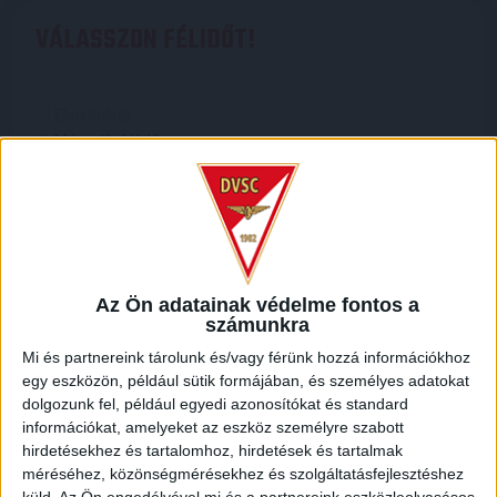
VÁLASSZON FÉLIDŐT!
Válassz
Első félidő
félidőt!
Második félidő
(Kötelező)
Választott kezdőrúgás ára
Megvásárolt kezdőrúgáshoz járó további
Az Ön adatainak védelme fontos a
tartalmak
számunkra
4 db belépő a stadion választott szektorába
(kivéve VIP)
Mi és partnereink tárolunk és/vagy férünk hozzá információkhoz
szurkolói póló
egy eszközön, például sütik formájában, és személyes adatokat
dolgozunk fel, például egyedi azonosítókat és standard
profi fotósorozat a kezdőrúgás pillanatairól
információkat, amelyeket az eszköz személyre szabott
ingyenes parkolási lehetőség a Nagyerdei
hirdetésekhez és tartalomhoz, hirdetések és tartalmak
Mélygarázsban
méréséhez, közönségmérésekhez és szolgáltatásfejlesztéshez