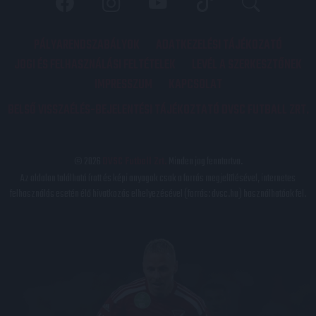
PÁLYARENDSZABÁLYOK
ADATKEZELÉSI TÁJÉKOZATÓ
JOGI ÉS FELHASZNÁLÁSI FELTÉTELEK
LEVÉL A SZERKESZTŐNEK
IMPRESSZUM
KAPCSOLAT
BELSŐ VISSZAÉLÉS-BEJELENTÉSI TÁJÉKOZTATÓ DVSC FUTBALL ZRT.
© 2026
DVSC Futball Zrt.
Minden jog fenntartva.
Az oldalon található írott és képi anyagok csak a forrás megjelölésével, internetes
felhasználás esetén élő hivatkozás elhelyezésével (forrás: dvsc.hu) használhatóak fel.