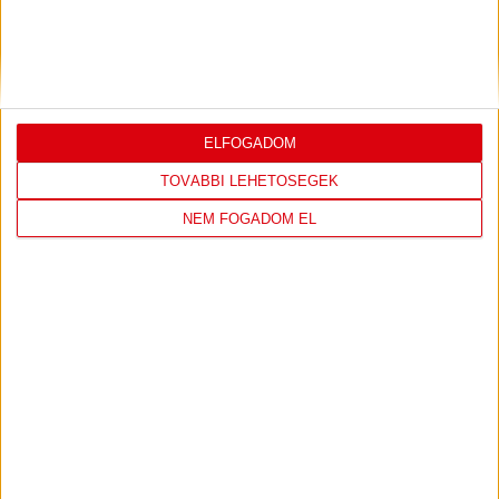
COPENHAGEN
19
:
00
ELFOGADOM
2026-08-
KONFERENCIA LIGA 3.
MECCS
TOVÁBBI LEHETŐSÉGEK
06 19:00
SELEJTEZŐFDORDULÓ
RÉSZLETEI
NEM FOGADOM EL
TOVÁBBI EREDMÉNYEK
KÖVETKEZŐ MÉRKŐZÉS