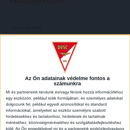
VÁLASSZON FÉLIDŐT!
Válassz
Első félidő
félidőt!
Második félidő
(Kötelező)
Választott kezdőrúgás ára
Megvásárolt kezdőrúgáshoz járó további
tartalmak
4 db belépő a stadion választott szektorába
Az Ön adatainak védelme fontos a
számunkra
(kivéve VIP)
szurkolói póló
Mi és partnereink tárolunk és/vagy férünk hozzá információkhoz
profi fotósorozat a kezdőrúgás pillanatairól
egy eszközön, például sütik formájában, és személyes adatokat
ingyenes parkolási lehetőség a Nagyerdei
dolgozunk fel, például egyedi azonosítókat és standard
Mélygarázsban
információkat, amelyeket az eszköz személyre szabott
hirdetésekhez és tartalomhoz, hirdetések és tartalmak
méréséhez, közönségmérésekhez és szolgáltatásfejlesztéshez
IGÉNYLŐ ADATAI
küld.
Az Ön engedélyével mi és a partnereink eszközleolvasásos