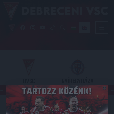
DVSC
NYÍREGYHÁZA
×
SPARTACUS
OTP BANK LIGA 3. FORDULÓ
2026.08.09. - 17
30
Nagyerdei Stadion
: