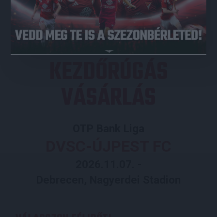
JEGYVÁSÁRLÁS
KEZDŐRÚGÁS
VÁSÁRLÁS
OTP Bank Liga
DVSC-ÚJPEST FC
2026.11.07. -
Debrecen, Nagyerdei Stadion