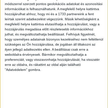
módszerrel szerzett pontos geolokációs adatokat és azonosítási
információkat is felhasználhatunk. A megfelelő helyre kattintva
Név
hozzájárulhat ahhoz, hogy mi és a 1733 partnereink a fent
(Kötelező)
leírtak szerint adatkezelést végezzünk. Másik lehetőségként a
megfelelő helyre kattintva elutasíthatja a hozzájárulást, vagy a
hozzájárulás megadása előtt részletesebb információkhoz
Vezetéknév
juthat, és megváltoztathatja beállításait.
Felhívjuk figyelmét,
hogy személyes adatainak bizonyos kezeléséhez nem feltétlenül
szükséges az Ön hozzájárulása, de jogában áll tiltakozni az
ilyen jellegű adatkezelés ellen. A beállításai csak erre a
Keresztnév
weboldalra érvényesek. Bármikor megváltoztathatja a
preferenciáit, vagy visszavonhatja hozzájárulását, ha visszatér
erre az oldalra, és rákattint az oldal alján található
Cégnév
"Adatvédelem" gombra.
Születési hely