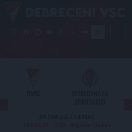
DVSC
NYÍREGYHÁZA
SPARTACUS
OTP BANK LIGA 3. FORDULÓ
2026.08.09. - 17
30
Nagyerdei Stadion
: