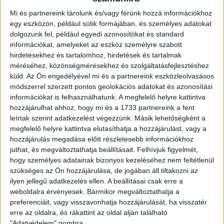
Mi és partnereink tárolunk és/vagy férünk hozzá információkhoz
DVSC II.:
Erdélyi – Vaskó, Farkas T. (Polozhyi, 78.), Takács B.,
egy eszközön, például sütik formájában, és személyes adatokat
Hornyák (Fábián B., 56.), Kozma B. (Pelles, 77.), Batai, Kócs-
dolgozunk fel, például egyedi azonosítókat és standard
Washburn (Kohut, 74.), Horváth Z. (Doktor, 56.), Horváth-
információkat, amelyeket az eszköz személyre szabott
Gaudi, Nagy R. Vezetőedző: Máté Péter.
hirdetésekhez és tartalomhoz, hirdetések és tartalmak
méréséhez, közönségmérésekhez és szolgáltatásfejlesztéshez
Gól:
Juhos (10.), Lőrincz (38.), Boros (41.), Pócsik (48.).
küld.
Az Ön engedélyével mi és a partnereink eszközleolvasásos
módszerrel szerzett pontos geolokációs adatokat és azonosítási
információkat is felhasználhatunk. A megfelelő helyre kattintva
hozzájárulhat ahhoz, hogy mi és a 1733 partnereink a fent
leírtak szerint adatkezelést végezzünk. Másik lehetőségként a
megfelelő helyre kattintva elutasíthatja a hozzájárulást, vagy a
hozzájárulás megadása előtt részletesebb információkhoz
juthat, és megváltoztathatja beállításait.
Felhívjuk figyelmét,
hogy személyes adatainak bizonyos kezeléséhez nem feltétlenül
szükséges az Ön hozzájárulása, de jogában áll tiltakozni az
ilyen jellegű adatkezelés ellen. A beállításai csak erre a
weboldalra érvényesek. Bármikor megváltoztathatja a
preferenciáit, vagy visszavonhatja hozzájárulását, ha visszatér
erre az oldalra, és rákattint az oldal alján található
"Adatvédelem" gombra.