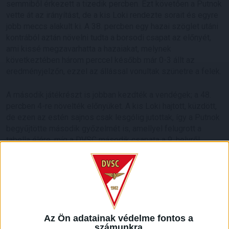
semmiből érkezett a tizedik percben. Ezt követően a Putnok
vette át az irányítást, de a kis Loki rendezte sorait és egyre
jobb meccs alakult ki. A 38. percben egy hazai szöglet utáni
kontrából aztán növelni tudta a borsodi csapat az előnyét,
ami kissé megzavarhatta a hazaiakat, melynek
következtében három perccel később már 0-3 állt az
eredményjelzőn, ezzel az állással vonultak szünetre a felek.
A második játékrészt is jobban kezdték a vendégek; a 48.
percben 4-re növelték előnyüket. A kis Loki hajtott, küzdött,
de ezen az estén sajnos csak lesgólig jutottak, így a Putnok
begyűjtötte második győzelmét is, amellyel felugrott a
tabella élére, míg a DVSC második csapata a 9. helyről
várhatja a hétvégi folytatást.
NB III., Északkeleti csoport, 2. forduló.
DVSC II.-Putnok FC 0-4 (0-3).
Az Ön adatainak védelme fontos a
DEAC Sporttelep, 250 néző. Vezette: Takács T.
számunkra