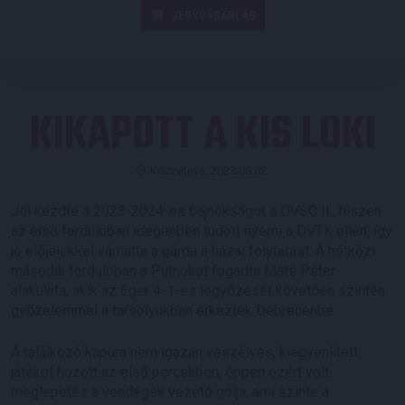
JEGYVÁSÁRLÁS
KIKAPOTT A KIS LOKI
Közzétéve: 2023.08.02.
Jól kezdte a 2023-2024-es bajnokságot a DVSC II., hiszen
az első fordulóban idegenben tudott nyerni a DVTK ellen, így
jó előjelekkel várhatta a gárda a hazai folytatást. A hétközi
második fordulóban a Putnokot fogadta Máté Péter
alakulata, akik az Eger 4-1-es legyőzését követően szintén
győzelemmel a tarsolyukban érkeztek Debrecenbe.
A találkozó kapura nem igazán veszélyes, kiegyenlített
játékot hozott az első percekben, éppen ezért volt
meglepetés a vendégek vezető gólja, ami szinte a