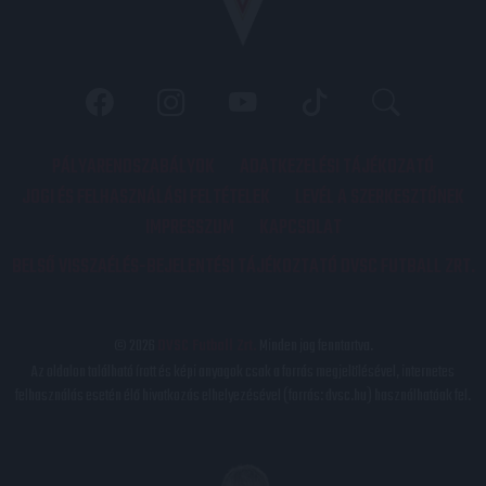
PÁLYARENDSZABÁLYOK
ADATKEZELÉSI TÁJÉKOZATÓ
JOGI ÉS FELHASZNÁLÁSI FELTÉTELEK
LEVÉL A SZERKESZTŐNEK
IMPRESSZUM
KAPCSOLAT
BELSŐ VISSZAÉLÉS-BEJELENTÉSI TÁJÉKOZTATÓ DVSC FUTBALL ZRT.
© 2026
DVSC Futball Zrt.
Minden jog fenntartva.
Az oldalon található írott és képi anyagok csak a forrás megjelölésével, internetes
felhasználás esetén élő hivatkozás elhelyezésével (forrás: dvsc.hu) használhatóak fel.