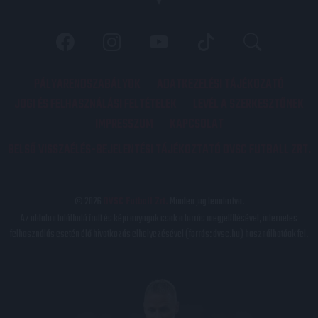
PÁLYARENDSZABÁLYOK
ADATKEZELÉSI TÁJÉKOZATÓ
JOGI ÉS FELHASZNÁLÁSI FELTÉTELEK
LEVÉL A SZERKESZTŐNEK
IMPRESSZUM
KAPCSOLAT
BELSŐ VISSZAÉLÉS-BEJELENTÉSI TÁJÉKOZTATÓ DVSC FUTBALL ZRT.
© 2026
DVSC Futball Zrt.
Minden jog fenntartva.
Az oldalon található írott és képi anyagok csak a forrás megjelölésével, internetes
felhasználás esetén élő hivatkozás elhelyezésével (forrás: dvsc.hu) használhatóak fel.