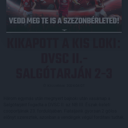
JEGYVÁSÁRLÁS
KIKAPOTT A KIS LOKI
:
DVSC II.-
SALGÓTARJÁN 2-3
Közzétéve: 2024.04.07.
Három egymás után megnyert bajnoki után vasárnap a
Salgótarjánt fogadta a DVSC II. az NB III. Észak-keleti
csoportjának 23. fordulójában. Fiataljaink gyorsan 2 gólos
előnyt szereztek, azonban a vendégek végül fordítani tudtak.