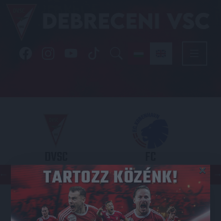
DVSC
FC
×
COPENHAGEN
KONFERENCIA LIGA 3. SELEJTEZŐFDORDULÓ
2026.08.06. - 19
00
Nagyerdei Stadion
: