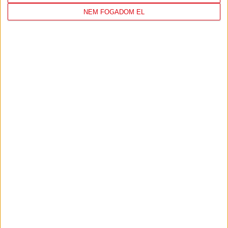
NEM FOGADOM EL
ÚJPEST FC
DVSC
4
-
2
2026-08-02
OTP BANK LIGA 2.
MECCS
15:30
FORDULÓ
RÉSZLETEI
TOVÁBBI EREDMÉNYEK
KÖVETKEZŐ MÉRKŐZÉS