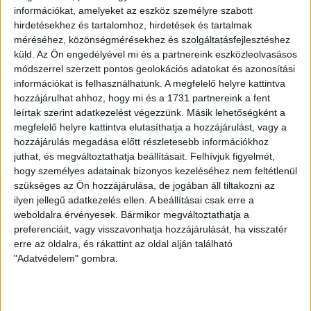
információkat, amelyeket az eszköz személyre szabott
DVSC II.-SBTC 2-3 (2-2).
hirdetésekhez és tartalomhoz, hirdetések és tartalmak
méréséhez, közönségmérésekhez és szolgáltatásfejlesztéshez
Debrecen, 200 néző. Vezette: Szántó Simon P.
küld.
Az Ön engedélyével mi és a partnereink eszközleolvasásos
módszerrel szerzett pontos geolokációs adatokat és azonosítási
DVSC II.:
Erdélyi – Gellén, Gyenti (Shedrach, 86.), E.
információkat is felhasználhatunk. A megfelelő helyre kattintva
hozzájárulhat ahhoz, hogy mi és a 1731 partnereink a fent
Romanchuk, Hornyák (Fábián, 67.), Cibla (Kozma, 67.), Tuboly
leírtak szerint adatkezelést végezzünk. Másik lehetőségként a
(Doktor, 51.), Farkas T., Kohut, Kocsis (Egri, 51.), Horváth Z.
megfelelő helyre kattintva elutasíthatja a hozzájárulást, vagy a
Vezetőedző: Máté Péter.
hozzájárulás megadása előtt részletesebb információkhoz
juthat, és megváltoztathatja beállításait.
Felhívjuk figyelmét,
Gól:
Horváth Z. (6.), Kohut (19.), illetve Horváth M. (37.),
hogy személyes adatainak bizonyos kezeléséhez nem feltétlenül
Boros (45.), Csifó (58.).
szükséges az Ön hozzájárulása, de jogában áll tiltakozni az
ilyen jellegű adatkezelés ellen. A beállításai csak erre a
LEGUTÓBBI HÍREK
weboldalra érvényesek. Bármikor megváltoztathatja a
preferenciáit, vagy visszavonhatja hozzájárulását, ha visszatér
erre az oldalra, és rákattint az oldal alján található
MEGÚJULT AZ AJÁNDÉKBOLT, CSÜTÖRTÖKÖN
"Adatvédelem" gombra.
NYIT A DVSC STORE!
2026.08.05.