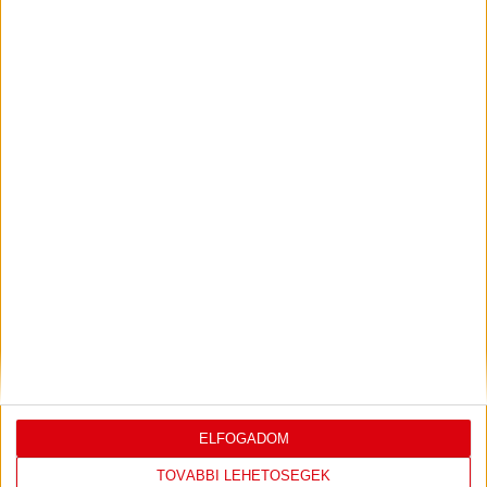
PJUNYIK JEREVÁN-DVSC
TOVÁBBJUTÁS A
:
KONFERENCIA LIGÁBAN
Bővebben →
VIDEÓ! SAJTÓTÁJÉKOZTATÓ
PJUNYIK
:
JEREVÁN-DVSC 0-0, GERT REMMEL
ÉRTÉKELÉSE
Bővebben →
LEGUTÓBBI EREDMÉNY
ELFOGADOM
TOVÁBBI LEHETŐSÉGEK