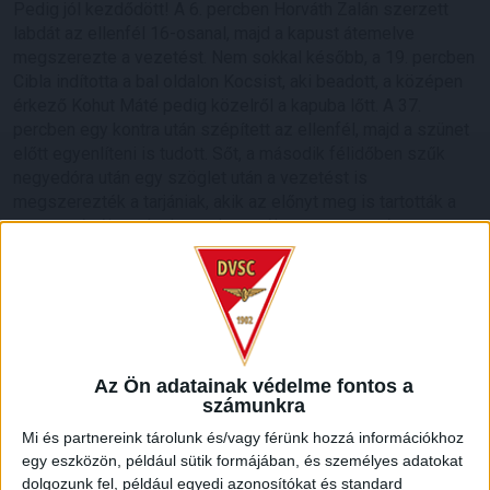
Pedig jól kezdődött! A 6. percben Horváth Zalán szerzett
labdát az ellenfél 16-osanal, majd a kapust átemelve
megszerezte a vezetést. Nem sokkal később, a 19. percben
Cibla indította a bal oldalon Kocsist, aki beadott, a középen
érkező Kohut Máté pedig közelről a kapuba lőtt. A 37.
percben egy kontra után szépített az ellenfél, majd a szünet
előtt egyenlíteni is tudott. Sőt, a második félidőben szűk
negyedóra után egy szöglet után a vezetést is
megszerezték a tarjániak, akik az előnyt meg is tartották a
meccs végéig, noha lett volna esély a pontszerzésre, a
végén Gyenti Kristóf fejese után például a keresztlécen
csattant a labda.
Máté Péter vezetőedző:
2-0-ra vezettünk, félóráig azt
történt a pályán, amit szerettünk volna. Ezután kicsit
visszaesett a motivációs szintünk, ezzel felhoztuk az
Az Ön adatainak védelme fontos a
ellenfelet. Próbáltuk cserékkel felpörgetni a csapatot,
számunkra
azonban az ellenfél kapusa többször is kifogott rajtunk.
Mi és partnereink tárolunk és/vagy férünk hozzá információkhoz
egy eszközön, például sütik formájában, és személyes adatokat
NB III., Észak-keleti csoport, 23. forduló.
dolgozunk fel, például egyedi azonosítókat és standard