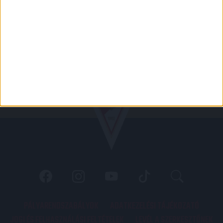
PÁLYARENDSZABÁLYOK
ADATKEZELÉSI TÁJÉKOZATÓ
JOGI ÉS FELHASZNÁLÁSI FELTÉTELEK
LEVÉL A SZERKESZTŐNEK