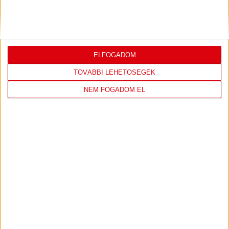
PJUNYIK JEREVÁN-DVSC
TOVÁBBJUTÁS A
:
KONFERENCIA LIGÁBAN
Bővebben →
ELFOGADOM
TOVÁBBI LEHETŐSÉGEK
NEM FOGADOM EL
LEGUTÓBBI EREDMÉNY
DVSC
FC
COPENHAGEN