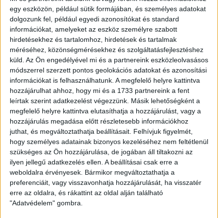
dolgoztuk ki a helyzeteket, de nem tudtuk azokat
egy eszközön, például sütik formájában, és személyes adatokat
értékesíteni, nekünk ezt még a felnőtt futballban
dolgozunk fel, például egyedi azonosítókat és standard
gyakorolnunk kell. Nagyon fizikális mérkőzés volt, a srácok
információkat, amelyeket az eszköz személyre szabott
minden tekintetben felvették a versenyt, de sajnos pont
hirdetésekhez és tartalomhoz, hirdetések és tartalmak
nélkül utazunk haza.
méréséhez, közönségmérésekhez és szolgáltatásfejlesztéshez
küld.
Az Ön engedélyével mi és a partnereink eszközleolvasásos
NB III., Észak-keleti csoport, 3. forduló.
módszerrel szerzett pontos geolokációs adatokat és azonosítási
információkat is felhasználhatunk. A megfelelő helyre kattintva
SBTC-DVSC II. 1-0 (1-0).
hozzájárulhat ahhoz, hogy mi és a 1733 partnereink a fent
leírtak szerint adatkezelést végezzünk. Másik lehetőségként a
Salgótarján, 300 néző. Vezette: Vinter.
megfelelő helyre kattintva elutasíthatja a hozzájárulást, vagy a
hozzájárulás megadása előtt részletesebb információkhoz
juthat, és megváltoztathatja beállításait.
Felhívjuk figyelmét,
DVSC II.:
Engedi – Soroka, Mona, Sipos, Sain, Lénárt,
hogy személyes adatainak bizonyos kezeléséhez nem feltétlenül
Bökönyi (Kohut, 60.), Tercza, Shedrach, Horváth Z. (Polozhyi,
szükséges az Ön hozzájárulása, de jogában áll tiltakozni az
75.), Egri (Akbari, 81.). Vezetőedző: Máté Péter.
ilyen jellegű adatkezelés ellen. A beállításai csak erre a
weboldalra érvényesek. Bármikor megváltoztathatja a
Gól:
Horváth M. (13.).
preferenciáit, vagy visszavonhatja hozzájárulását, ha visszatér
erre az oldalra, és rákattint az oldal alján található
Fotó: Katona Ákos
"Adatvédelem" gombra.