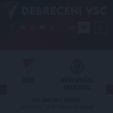
DVSC
NYÍREGYHÁZA
SPARTACUS
OTP BANK LIGA 3. FORDULÓ
2026.08.09. - 17
30
Nagyerdei Stadion
: