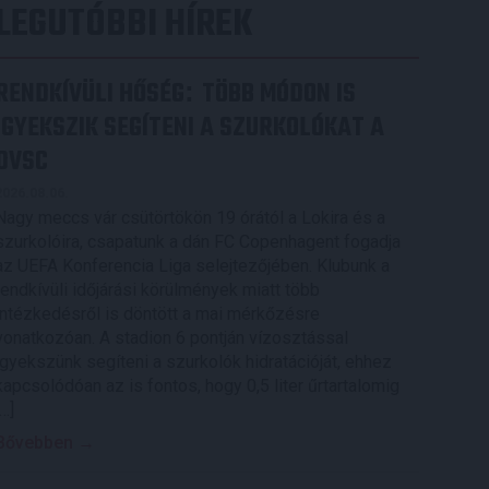
LEGUTÓBBI HÍREK
RENDKÍVÜLI HŐSÉG
TÖBB MÓDON IS
:
IGYEKSZIK SEGÍTENI A SZURKOLÓKAT A
DVSC
2026.08.06.
Nagy meccs vár csütörtökön 19 órától a Lokira és a
szurkolóira, csapatunk a dán FC Copenhagent fogadja
az UEFA Konferencia Liga selejtezőjében. Klubunk a
rendkívüli időjárási körülmények miatt több
intézkedésről is döntött a mai mérkőzésre
vonatkozóan. A stadion 6 pontján vízosztással
igyekszünk segíteni a szurkolók hidratációját, ehhez
kapcsolódóan az is fontos, hogy 0,5 liter űrtartalomig
[…]
Bővebben →