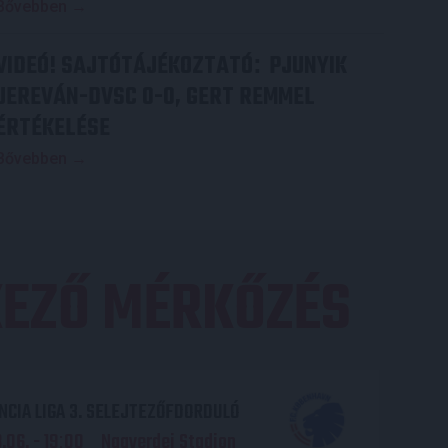
Bővebben →
VIDEÓ! SAJTÓTÁJÉKOZTATÓ
PJUNYIK
:
JEREVÁN-DVSC 0-0, GERT REMMEL
ÉRTÉKELÉSE
Bővebben →
EZŐ MÉRKŐZÉS
CIA LIGA 3. SELEJTEZŐFDORDULÓ
06. - 19
00
Nagyerdei Stadion
: