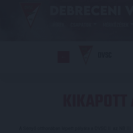
HÍREK
CSAPATOK
MÉRKŐZÉSEK
DVSC
KIKAPOTT 
A Sényő otthonában lépett pályára a DVSC II. az NB III.