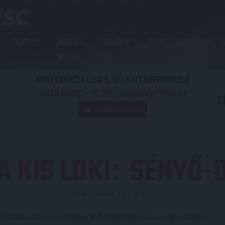
KLUB
JEGY ÉS
GALÉRIA
SHOP
AKADÉMIA
BÉRLET
KONFERENCIA LIGA 3. SELEJTEZŐFDORDULÓ
2026.08.06. - 19
00
Nagyerdei Stadion
:
C
JEGYVÁSÁRLÁS
A KIS LOKI
SÉNYŐ-D
:
Közzétéve: 2024.09.22.
 Északkeleti-csoportjának 8. fordulójában vasárnap délután.