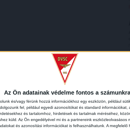
Az Ön adatainak védelme fontos a számunkr
rolunk és/vagy férünk hozzá információkhoz egy eszközön, például süti
olgozunk fel, például egyedi azonosítókat és standard információkat,
irdetésekhez és tartalomhoz, hirdetések és tartalmak méréséhez, kö
shez küld.
Az Ön engedélyével mi és a partnereink eszközleolvasásos m
datokat és azonosítási információkat is felhasználhatunk. A megfelelő h