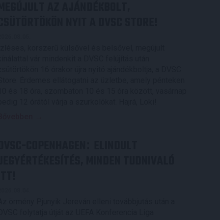
MEGÚJULT AZ AJÁNDÉKBOLT,
CSÜTÖRTÖKÖN NYIT A DVSC STORE!
2026.08.05.
Ízléses, korszerű külsővel és belsővel, megújult
kínálattal vár mindenkit a DVSC felújítás után
csütörtökön 16 órakor újra nyitó ajándékboltja, a DVSC
Store. Érdemes ellátogatni az üzletbe, amely pénteken
10 és 18 óra, szombaton 10 és 15 óra között, vasárnap
pedig 12 órától várja a szurkolókat. Hajrá, Loki!
Bővebben →
DVSC-COPENHAGEN
ELINDULT
:
JEGYÉRTÉKESÍTÉS, MINDEN TUDNIVALÓ
ITT!
2026.08.04.
Az örmény Pjunyik Jereván elleni továbbjutás után a
DVSC folytatja útját az UEFA Konferencia Liga