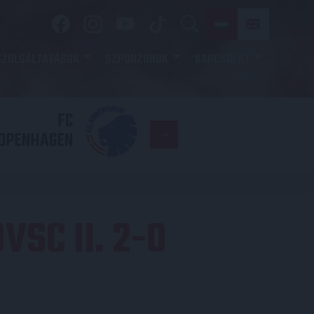
SZOLGÁLTATÁSOK
SZPONZOROK
KAPCSOLAT
FC
DVSC
OPENHAGEN
VSC II. 2-0