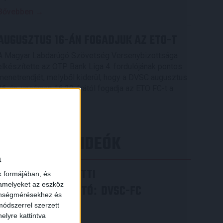
Bővebben →
AUGUSZTUS 16-ÁN FOGADJUK AZ ETO-T
A Magyar Labdarúgó Szövetség Versenybizottsága
elkészítette az OTP Bank Liga 4. fordulójának pontos
menetrendjét, melyből kiderül, hogy a DVSC augusztus
16-án, vasárnap 16.30 órától fogadja az ETO FC-t a
Nagyerdei Stadionban.
Bővebben →
×
LEGÚJABB VIDEÓK
a
VIDEÓ! MECCS ELŐTTI
k formájában, és
 amelyeket az eszköz
SAJTÓTÁJÉKOZTATÓ
DVSC-FC
:
zönségmérésekhez és
COPENHAGEN
ódszerrel szerzett
elyre kattintva
2026.08.05.