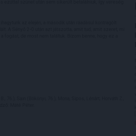
s ezúttal szünet után sem sikerült betalálniuk, így vereség
kihagytunk az elején, a második után ráadásul kontragólt
lt. A Sényő 2-0 után azt játszotta, amit tud, amit szeret, mi
k a fogást, de most nem találtuk. Bízom benne, hogy ez a
, 76.), Sain (Bökönyi, 76.), Mona, Sipos, Lénárt, Horváth Z.,
edző: Máté Péter.