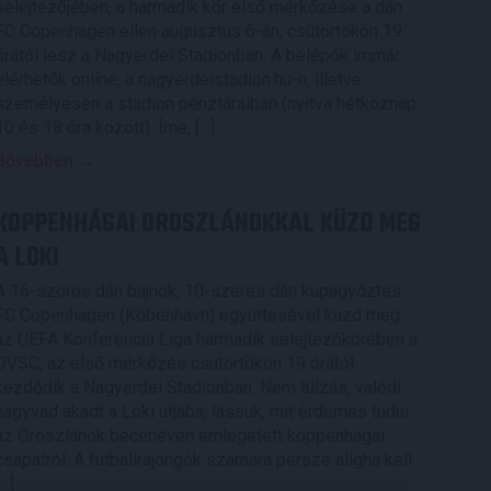
selejtezőjében, a harmadik kör első mérkőzése a dán
FC Copenhagen ellen augusztus 6-án, csütörtökön 19
órától lesz a Nagyerdei Stadionban. A belépők immár
elérhetők online, a nagyerdeistadion.hu-n, illetve
személyesen a stadion pénztáraiban (nyitva hétköznap
10 és 18 óra között). Íme, […]
Bővebben →
KOPPENHÁGAI OROSZLÁNOKKAL KÜZD MEG
A LOKI
A 16-szoros dán bajnok, 10-szeres dán kupagyőztes
FC Copenhagen (Köbenhavn) együttesével küzd meg
az UEFA Konferencia Liga harmadik selejtezőkörében a
DVSC, az első mérkőzés csütörtökön 19 órától
kezdődik a Nagyerdei Stadionban. Nem túlzás, valódi
nagyvad akadt a Loki útjába, lássuk, mit érdemes tudni
az Oroszlánok becenéven emlegetett koppenhágai
csapatról. A futballrajongók számára persze aligha kell
[…]