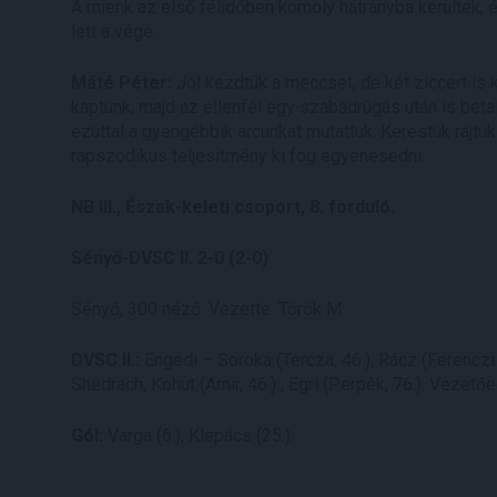
A mienk az első félidőben komoly hátrányba kerültek, é
lett a vége.
Máté Péter:
Jól kezdtük a meccset, de két ziccert is 
kaptunk, majd az ellenfél egy szabadrúgás után is betalá
ezúttal a gyengébbik arcunkat mutattuk. Kerestük rajtu
rapszodikus teljesítmény ki fog egyenesedni.
NB III., Észak-keleti csoport, 8. forduló.
Sényő-DVSC II. 2-0 (2-0)
.
Sényő, 300 néző. Vezette: Török M.
DVSC II.:
Engedi – Soroka (Tercza, 46.), Rácz (Ferenczi B.
Shedrach, Kohut (Amir, 46.) , Egri (Perpék, 76.). Vezető
Gól:
Varga (6.), Klepács (25.).