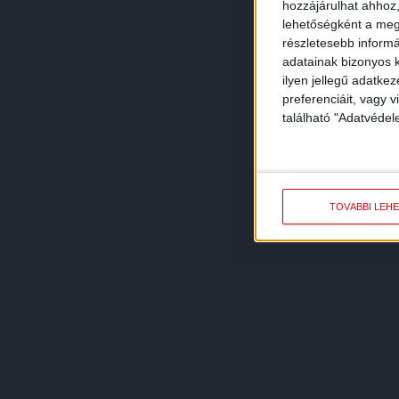
hozzájárulhat ahhoz,
lehetőségként a megf
részletesebb informác
adatainak bizonyos k
ilyen jellegű adatke
preferenciáit, vagy v
található "Adatvéde
TOVÁBBI LEH