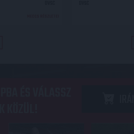
DVSC
DVSC
MECCS RÉSZLETEI
PBA ÉS VÁLASSZ
IRÁ
K KÖZÜL!