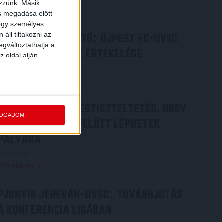
ezzünk. Másik
Bővebben →
ás megadása előtt
hogy személyes
SAJTÓTÁJÉKOZTATÓ
ÚJPEST FC-DVSC
áll tiltakozni az
:
egváltoztathatja a
4-2, GERT REMMEL ÉRTÉKELÉSE
z oldal alján
2026.08.03.
Bővebben →
DÉNES VILMOS
MEGTISZTELTETÉS, HOGY
:
FOGADOM
ILYEN SZURKOLÓK ELŐTT LÉPHETEK
PÁLYÁRA
2026.07.31.
Bővebben →
PJUNYIK JEREVÁN-DVSC
TOVÁBBJUTÁS
:
A KONFERENCIA LIGÁBAN