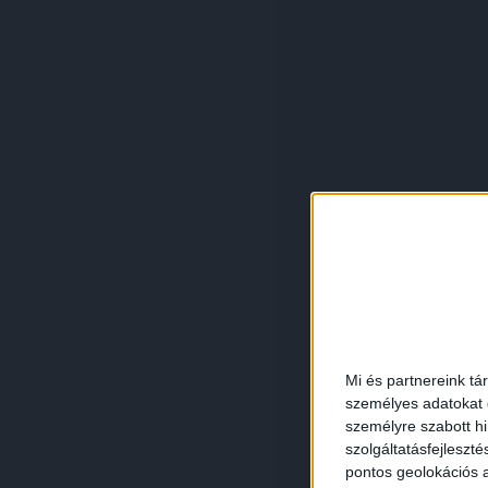
Mi és partnereink tá
személyes adatokat d
személyre szabott h
szolgáltatásfejleszté
pontos geolokációs a