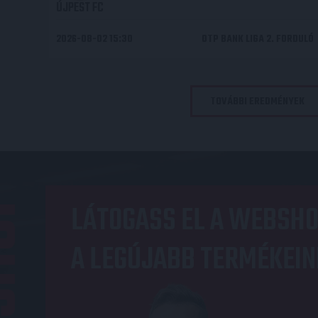
ÚJPEST FC
2026-08-02 15:30
OTP BANK LIGA 2. FORDULÓ
TOVÁBBI EREDMÉNYEK
OP
LÁTOGASS EL A WEBSHO
A LEGÚJABB TERMÉKEIN