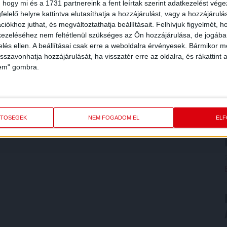
 hogy mi és a 1731 partnereink a fent leírtak szerint adatkezelést vég
elelő helyre kattintva elutasíthatja a hozzájárulást, vagy a hozzájárul
iókhoz juthat, és megváltoztathatja beállításait.
Felhívjuk figyelmét, 
ezeléséhez nem feltétlenül szükséges az Ön hozzájárulása, de jogában 
zelés ellen. A beállításai csak erre a weboldalra érvényesek. Bármikor m
isszavonhatja hozzájárulását, ha visszatér erre az oldalra, és rákattint a
lem" gombra.
ETŐSÉGEK
NEM FOGADOM EL
EL