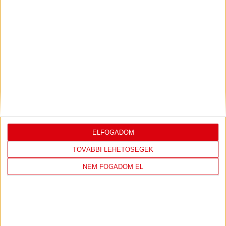
LEGUTÓBBI EREDMÉNY
DVSC
FC
ELFOGADOM
COPENHAGEN
TOVÁBBI LEHETŐSÉGEK
0
-
3
NEM FOGADOM EL
2026-08-
KONFERENCIA LIGA 3.
MECCS
06 19:00
SELEJTEZŐFDORDULÓ
RÉSZLETEI