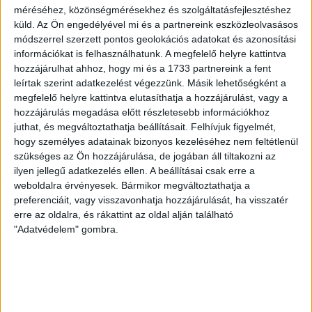
A DVSC II. szombaton Pallagon a Füzesabony gárdáját
méréséhez, közönségmérésekhez és szolgáltatásfejlesztéshez
fogadta az NB III. Észak-keleti csoport 3. fordulójában, s
küld.
Az Ön engedélyével mi és a partnereink eszközleolvasásos
ezúttal nem tudott pontot szerezni. NB III. Észak-keleti
módszerrel szerzett pontos geolokációs adatokat és azonosítási
csoport, 3. forduló. DVSC II.-Füzesabony 1-2 (1-1). Pallag,
információkat is felhasználhatunk. A megfelelő helyre kattintva
hozzájárulhat ahhoz, hogy mi és a 1733 partnereink a fent
200 néző, vezette: Oswald D. DVSC II.: Tuska – Myrtaj (Kiss
leírtak szerint adatkezelést végezzünk. Másik lehetőségként a
M., 46.), Farkas T., Macsó (Lovas, 75.), Vincze T., Hermann
megfelelő helyre kattintva elutasíthatja a hozzájárulást, vagy a
(Gyenti, […]
hozzájárulás megadása előtt részletesebb információkhoz
Bővebben →
juthat, és megváltoztathatja beállításait.
Felhívjuk figyelmét,
hogy személyes adatainak bizonyos kezeléséhez nem feltétlenül
70 ÉVES LETT KEREKES GYÖRGY, A VALAHA
szükséges az Ön hozzájárulása, de jogában áll tiltakozni az
ilyen jellegű adatkezelés ellen. A beállításai csak erre a
VOLT EGYIK LEGJOBB DEBRECENI CSATÁR
weboldalra érvényesek. Bármikor megváltoztathatja a
preferenciáit, vagy visszavonhatja hozzájárulását, ha visszatér
Ma ünnepli 70. születésnapját Kerekes György. A debreceni
erre az oldalra, és rákattint az oldal alján található
születésű támadó a debreceni Titászban, majd a DMTE-ben
"Adatvédelem" gombra.
kezdte, később játszott Pécsen, az Újpestben, az FTC-ben
és a Videotonban is, ám pályafutása csúcspontját
egyértelműen a Lokiban töltött évek jelentették. A népszerű
Gurigának hihetetlen érzéke volt a játékhoz és a
gólszerzéshez, amit jól mutat, hogy a DMVSC-ben eltöltött
[…]