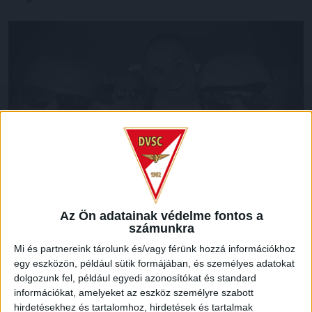
Az Ön adatainak védelme fontos a
számunkra
LEGUTÓBBI HÍREK
Mi és partnereink tárolunk és/vagy férünk hozzá információkhoz
egy eszközön, például sütik formájában, és személyes adatokat
KIKAPOTT A KIS LOKI
dolgozunk fel, például egyedi azonosítókat és standard
információkat, amelyeket az eszköz személyre szabott
2026.08.08.
hirdetésekhez és tartalomhoz, hirdetések és tartalmak