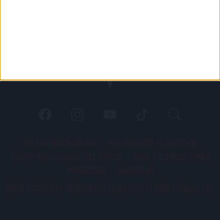
PÁLYARENDSZABÁLYOK
ADATKEZELÉSI TÁJÉKOZATÓ
JOGI ÉS FELHASZNÁLÁSI FELTÉTELEK
LEVÉL A SZERKESZTŐNEK
IMPRESSZUM
KAPCSOLAT
BELSŐ VISSZAÉLÉS-BEJELENTÉSI TÁJÉKOZTATÓ DVSC FUTBALL ZRT.