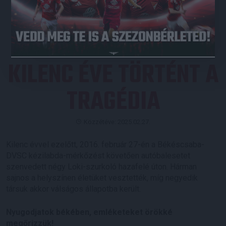
JEGYVÁSÁRLÁS
KILENC ÉVE TÖRTÉNT A
TRAGÉDIA
Közzétéve: 2025.02.27.
Kilenc évvel ezelőtt, 2016. február 27-én a Békéscsaba-
DVSC kézilabda-mérkőzést követően autóbalesetet
szenvedett négy Loki-szurkoló hazafelé úton. Hárman
sajnos a helyszínen életüket vesztették, míg negyedik
társuk akkor válságos állapotba került.
Nyugodjatok békében, emléketeket örökké
megőrizzük!