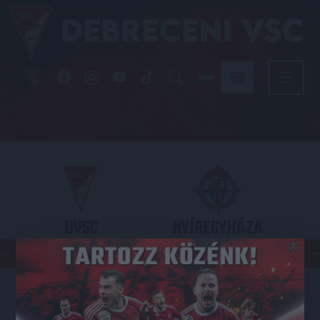
DVSC
NYÍREGYHÁZA
×
SPARTACUS
OTP BANK LIGA 3. FORDULÓ
2026.08.09. - 17
30
Nagyerdei Stadion
: