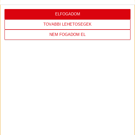
Hajrá, Loki!
Bővebben →
ELFOGADOM
TOVÁBBI LEHETŐSÉGEK
LEGÚJABB VIDEÓK
NEM FOGADOM EL
SAJTÓTÁJÉKOZTATÓ
DVSC-FC COPENHAGEN
:
0-3, GERT REMMEL ÉRTÉKELÉSE
2026.08.07.
Bővebben →
VIDEÓ! MECCS ELŐTTI SAJTÓTÁJÉKOZTATÓ
:
DVSC-FC COPENHAGEN
2026.08.05.
Bővebben →
: