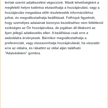
leírtak szerint adatkezelést végezzünk. Másik lehetőségként a
megfelelő helyre kattintva elutasíthatja a hozzájárulást, vagy a
hozzájárulás megadása előtt részletesebb információkhoz
juthat, és megváltoztathatja beállításait.
Felhívjuk figyelmét,
hogy személyes adatainak bizonyos kezeléséhez nem feltétlenül
szükséges az Ön hozzájárulása, de jogában áll tiltakozni az
A második játékrész elején a győri Njie fejelt mellé közelről,
ilyen jellegű adatkezelés ellen. A beállításai csak erre a
nagy lehetőség volt. Továbbra is voltak ígéretes akciói a
weboldalra érvényesek. Bármikor megváltoztathatja a
mieinknek, az 54. percben Brandon Domingues lövését
preferenciáit, vagy visszavonhatja hozzájárulását, ha visszatér
védte a kapus. Az 57. percben ismét a hazai kapus, Petras
erre az oldalra, és rákattint az oldal alján található
volt a főszereplő, Domingues ziccerénél kétszer is hárított.
"Adatvédelem" gombra.
A 62. percben Bárány Donát nagy helyzetben centiket
tévedett, majd érkezett a pályára Dzsudzsák Balázs és
Szűcs Tamás is.