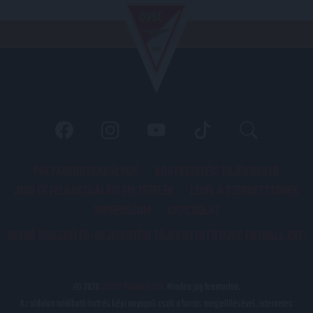
PÁLYARENDSZABÁLYOK
ADATKEZELÉSI TÁJÉKOZATÓ
JOGI ÉS FELHASZNÁLÁSI FELTÉTELEK
LEVÉL A SZERKESZTŐNEK
IMPRESSZUM
KAPCSOLAT
BELSŐ VISSZAÉLÉS-BEJELENTÉSI TÁJÉKOZTATÓ DVSC FUTBALL ZRT.
© 2026
DVSC Futball Zrt.
Minden jog fenntartva.
Az oldalon található írott és képi anyagok csak a forrás megjelölésével, internetes