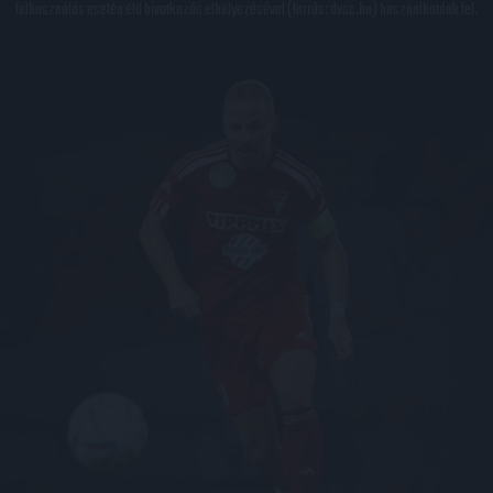
felhasználás esetén élő hivatkozás elhelyezésével (forrás: dvsc.hu) használhatóak fel.