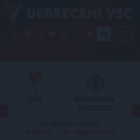
DVSC
NYÍREGYHÁZA
SPARTACUS
OTP BANK LIGA 3. FORDULÓ
2026.08.09. - 17
30
Nagyerdei Stadion
: