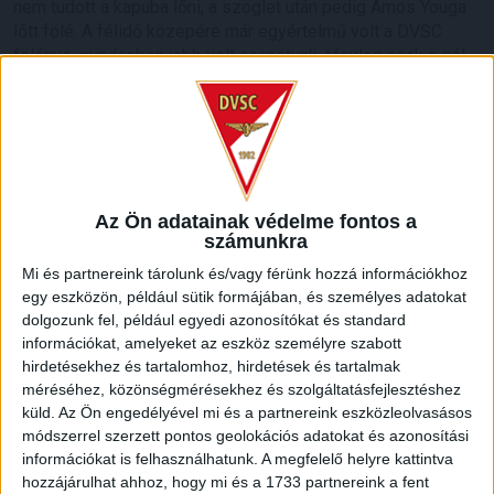
nem tudott a kapuba lőni, a szöglet után pedig Amos Youga
lőtt fölé. A félidő közepére már egyértelmű volt a DVSC
fölénye, mindenben jobb volt csapatunk, tényleg csak a gól
hiányzott.
A 30. percben Amos Youga bombája nem sokkal kerülte el a
kaput, a 31. minutumban Maurides fejese sem, majd a szünet
előtt Hegyi Krisztián védett bravúrral Gavric ziccerénél. Jobb
volt a Loki, de a hosszabbításban Bárány Donát helyzete is
Az Ön adatainak védelme fontos a
kimaradt, pihenőig nem esett gól.
számunkra
Mi és partnereink tárolunk és/vagy férünk hozzá információkhoz
egy eszközön, például sütik formájában, és személyes adatokat
dolgozunk fel, például egyedi azonosítókat és standard
információkat, amelyeket az eszköz személyre szabott
hirdetésekhez és tartalomhoz, hirdetések és tartalmak
méréséhez, közönségmérésekhez és szolgáltatásfejlesztéshez
küld.
Az Ön engedélyével mi és a partnereink eszközleolvasásos
módszerrel szerzett pontos geolokációs adatokat és azonosítási
információkat is felhasználhatunk. A megfelelő helyre kattintva
hozzájárulhat ahhoz, hogy mi és a 1733 partnereink a fent