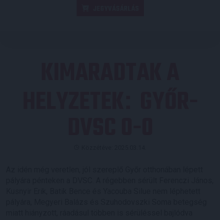
JEGYVÁSÁRLÁS
KIMARADTAK A
HELYZETEK
GYŐR-
:
DVSC 0-0
Közzétéve: 2025.03.14.
Az idén még veretlen, jól szereplő Győr otthonában lépett
pályára pénteken a DVSC. A régebben sérült Ferenczi János,
Kusnyir Erik, Batik Bence és Yacouba Silue nem léphetett
pályára, Megyeri Balázs és Szuhodovszki Soma betegség
miatt hiányzott, ráadásul többen is sérüléssel bajlódva