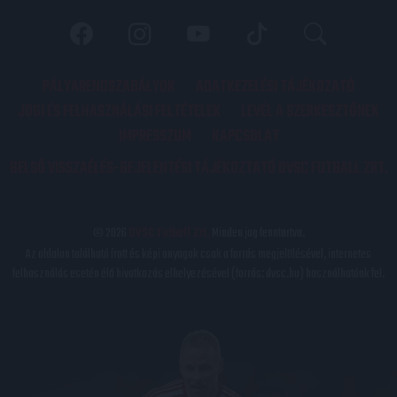
PÁLYARENDSZABÁLYOK
ADATKEZELÉSI TÁJÉKOZATÓ
JOGI ÉS FELHASZNÁLÁSI FELTÉTELEK
LEVÉL A SZERKESZTŐNEK
IMPRESSZUM
KAPCSOLAT
BELSŐ VISSZAÉLÉS-BEJELENTÉSI TÁJÉKOZTATÓ DVSC FUTBALL ZRT.
© 2026
DVSC Futball Zrt.
Minden jog fenntartva.
Az oldalon található írott és képi anyagok csak a forrás megjelölésével, internetes
felhasználás esetén élő hivatkozás elhelyezésével (forrás: dvsc.hu) használhatóak fel.