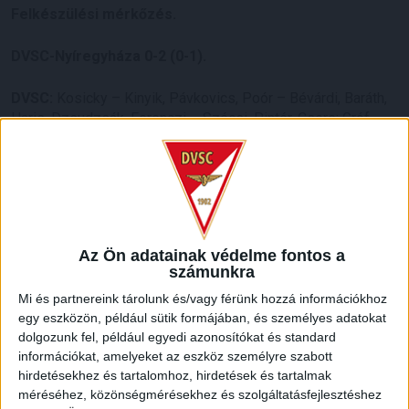
Felkészülési mérkőzés.
DVSC-Nyíregyháza 0-2 (0-1).
DVSC:
Kosicky – Kinyik, Pávkovics, Poór – Bévárdi, Baráth,
Haris, Dzsudzsák, Ferenczi – Szécsi, Pintér. Csere: Gróf,
Szatmári, Bódi, Varga J., Bényei Á., Tischler, Sós, Lakatos,
Füzfői, Talpalló.
Gól:
Gresó, Papp M. (11-esből).
LEGUTÓBBI HÍREK
Az Ön adatainak védelme fontos a
számunkra
Mi és partnereink tárolunk és/vagy férünk hozzá információkhoz
RENDKÍVÜLI HŐSÉG
TÖBB MÓDON IS
:
egy eszközön, például sütik formájában, és személyes adatokat
IGYEKSZIK SEGÍTENI A SZURKOLÓKAT A DVSC
dolgozunk fel, például egyedi azonosítókat és standard
információkat, amelyeket az eszköz személyre szabott
2026.08.06.
hirdetésekhez és tartalomhoz, hirdetések és tartalmak
Nagy meccs vár csütörtökön 19 órától a Lokira és a
méréséhez, közönségmérésekhez és szolgáltatásfejlesztéshez
szurkolóira, csapatunk a dán FC Copenhagent fogadja az