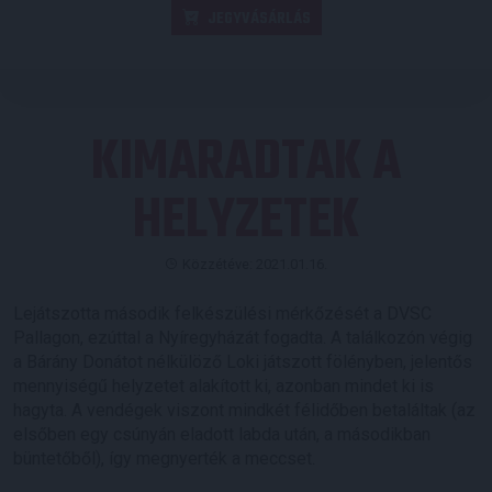
JEGYVÁSÁRLÁS
KIMARADTAK A
HELYZETEK
Közzétéve: 2021.01.16.
Lejátszotta második felkészülési mérkőzését a DVSC
Pallagon, ezúttal a Nyíregyházát fogadta. A találkozón végig
a Bárány Donátot nélkülöző Loki játszott fölényben, jelentős
mennyiségű helyzetet alakított ki, azonban mindet ki is
hagyta. A vendégek viszont mindkét félidőben betaláltak (az
elsőben egy csúnyán eladott labda után, a másodikban
büntetőből), így megnyerték a meccset.