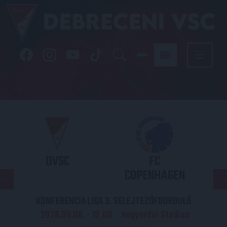
DVSC
FC
COPENHAGEN
KONFERENCIA LIGA 3. SELEJTEZŐFDORDULÓ
2026.08.06. - 19
00
Nagyerdei Stadion
: