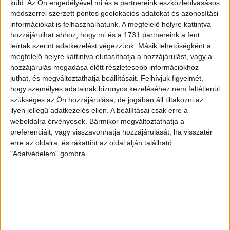
küld.
Az Ön engedélyével mi és a partnereink eszközleolvasásos
UEFA Konferencia Liga selejtezőjében. Klubunk a rendkívüli
módszerrel szerzett pontos geolokációs adatokat és azonosítási
időjárási körülmények miatt több intézkedésről is döntött a
információkat is felhasználhatunk. A megfelelő helyre kattintva
mai mérkőzésre vonatkozóan. A stadion 6 pontján
hozzájárulhat ahhoz, hogy mi és a 1731 partnereink a fent
vízosztással igyekszünk segíteni a szurkolók hidratációját,
leírtak szerint adatkezelést végezzünk. Másik lehetőségként a
ehhez kapcsolódóan az is fontos, hogy 0,5 liter űrtartalomig
megfelelő helyre kattintva elutasíthatja a hozzájárulást, vagy a
[…]
hozzájárulás megadása előtt részletesebb információkhoz
juthat, és megváltoztathatja beállításait.
Felhívjuk figyelmét,
Bővebben →
hogy személyes adatainak bizonyos kezeléséhez nem feltétlenül
szükséges az Ön hozzájárulása, de jogában áll tiltakozni az
MEGÚJULT AZ AJÁNDÉKBOLT, CSÜTÖRTÖKÖN
ilyen jellegű adatkezelés ellen. A beállításai csak erre a
weboldalra érvényesek. Bármikor megváltoztathatja a
NYIT A DVSC STORE!
preferenciáit, vagy visszavonhatja hozzájárulását, ha visszatér
erre az oldalra, és rákattint az oldal alján található
2026.08.05.
"Adatvédelem" gombra.
Ízléses, korszerű külsővel és belsővel, megújult kínálattal
vár mindenkit a DVSC felújítás után csütörtökön 16 órakor
újra nyitó ajándékboltja, a DVSC Store. Érdemes ellátogatni
az üzletbe, amely pénteken 10 és 18 óra, szombaton 10 és
15 óra között, vasárnap pedig 12 órától várja a szurkolókat.
Hajrá, Loki!
Bővebben →