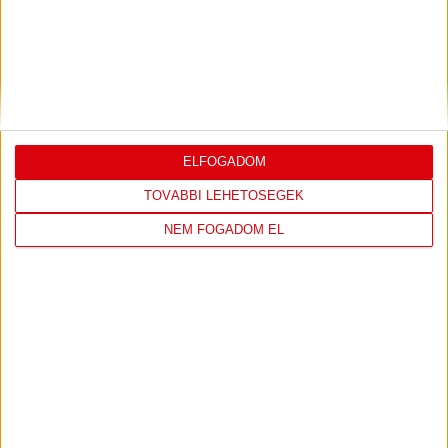
ÚJPEST FC
DVSC
4
-
2
ELFOGADOM
TOVÁBBI LEHETŐSÉGEK
2026-08-02
OTP BANK LIGA 2.
MECCS
NEM FOGADOM EL
15:30
FORDULÓ
RÉSZLETEI
TOVÁBBI EREDMÉNYEK
KÖVETKEZŐ MÉRKŐZÉS