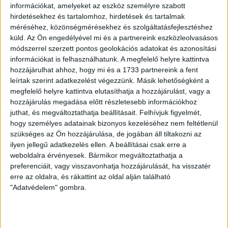
információkat, amelyeket az eszköz személyre szabott
győzelmet annak érdekében, hogy ne hátrafelé, hanem előre
hirdetésekhez és tartalomhoz, hirdetések és tartalmak
kelljen néznünk.
méréséhez, közönségmérésekhez és szolgáltatásfejlesztéshez
küld.
Az Ön engedélyével mi és a partnereink eszközleolvasásos
HB
módszerrel szerzett pontos geolokációs adatokat és azonosítási
információkat is felhasználhatunk. A megfelelő helyre kattintva
LEGUTÓBBI HÍREK
hozzájárulhat ahhoz, hogy mi és a 1733 partnereink a fent
leírtak szerint adatkezelést végezzünk. Másik lehetőségként a
megfelelő helyre kattintva elutasíthatja a hozzájárulást, vagy a
hozzájárulás megadása előtt részletesebb információkhoz
ÉRVÉNYESÜLT A PAPÍRFORMA
DVSC-FC
:
juthat, és megváltoztathatja beállításait.
Felhívjuk figyelmét,
COPENHAGEN 0-3
hogy személyes adatainak bizonyos kezeléséhez nem feltétlenül
szükséges az Ön hozzájárulása, de jogában áll tiltakozni az
2026.08.06.
ilyen jellegű adatkezelés ellen. A beállításai csak erre a
Az örmény Pjunyik Jereván búcsúztatása után a bombaerős,
weboldalra érvényesek. Bármikor megváltoztathatja a
válogatottakkal teletűzdelt, dán rekordbajnok FC
preferenciáit, vagy visszavonhatja hozzájárulását, ha visszatér
Copenhagen (Köbenhavn) együttesét fogadta a Loki
erre az oldalra, és rákattint az oldal alján található
csütörtökön este az UEFA Konferencia Liga 3.
"Adatvédelem" gombra.
selejtezőkörének első mérkőzésén. A kezdőcsapatban ott
volt többek között Szécsi Márk, Batik Bence és a DVSC-ben
most debütáló Dénes Vilmos is. A találkozót a hőség dacára
mindkét gárda viszonylag […]