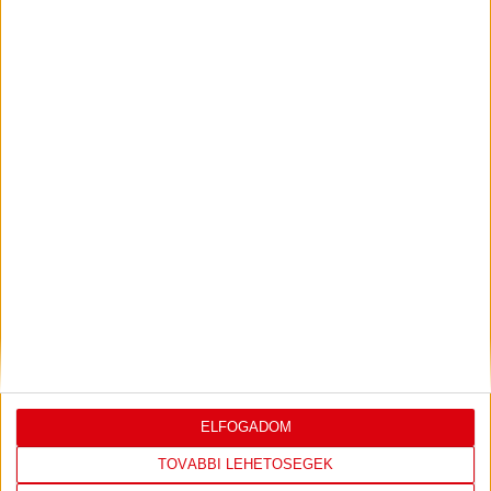
KONFERENCIA LIGÁBAN
Bővebben →
VIDEÓ! SAJTÓTÁJÉKOZTATÓ
PJUNYIK
:
JEREVÁN-DVSC 0-0, GERT REMMEL
ÉRTÉKELÉSE
Bővebben →
LEGUTÓBBI EREDMÉNY
ELFOGADOM
TOVÁBBI LEHETŐSÉGEK