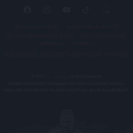
PÁLYARENDSZABÁLYOK
ADATKEZELÉSI TÁJÉKOZATÓ
JOGI ÉS FELHASZNÁLÁSI FELTÉTELEK
LEVÉL A SZERKESZTŐNEK
IMPRESSZUM
KAPCSOLAT
BELSŐ VISSZAÉLÉS-BEJELENTÉSI TÁJÉKOZTATÓ DVSC FUTBALL ZRT.
© 2026
DVSC Futball Zrt.
Minden jog fenntartva.
Az oldalon található írott és képi anyagok csak a forrás megjelölésével, internetes
felhasználás esetén élő hivatkozás elhelyezésével (forrás: dvsc.hu) használhatóak fel.