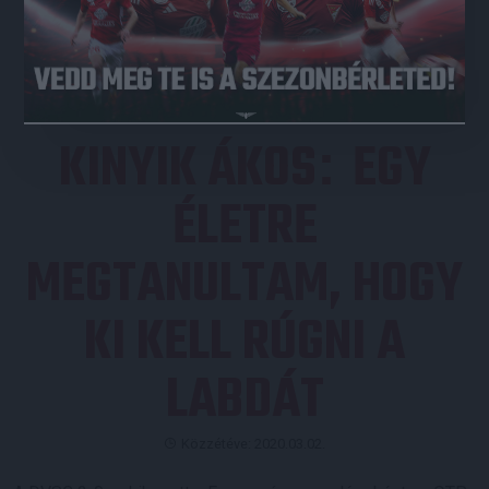
JEGYVÁSÁRLÁS
KINYIK ÁKOS
EGY
:
ÉLETRE
MEGTANULTAM, HOGY
KI KELL RÚGNI A
LABDÁT
Közzétéve: 2020.03.02.