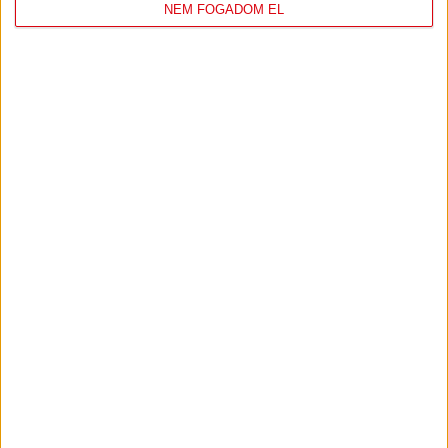
NEM FOGADOM EL
DVSC
FC
COPENHAGEN
19
:
00
2026-08-
KONFERENCIA LIGA 3.
MECCS
06 19:00
SELEJTEZŐFDORDULÓ
RÉSZLETEI
TOVÁBBI EREDMÉNYEK
KÖVETKEZŐ MÉRKŐZÉS