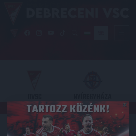
DVSC
NYÍREGYHÁZA
×
SPARTACUS
OTP BANK LIGA 3. FORDULÓ
2026.08.09. - 17
30
Nagyerdei Stadion
: