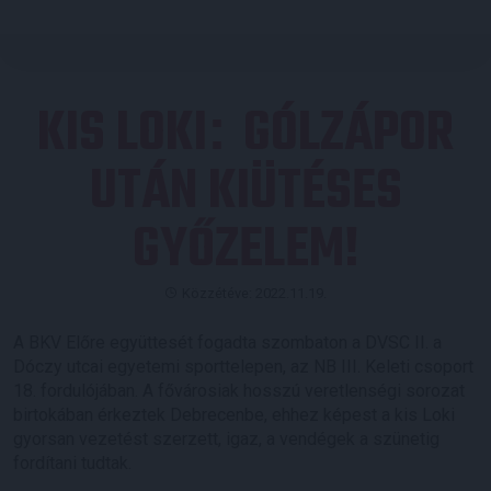
KIS LOKI
GÓLZÁPOR
:
UTÁN KIÜTÉSES
GYŐZELEM!
Közzétéve: 2022.11.19.
A BKV Előre együttesét fogadta szombaton a DVSC II. a
Dóczy utcai egyetemi sporttelepen, az NB III. Keleti csoport
18. fordulójában. A fővárosiak hosszú veretlenségi sorozat
birtokában érkeztek Debrecenbe, ehhez képest a kis Loki
gyorsan vezetést szerzett, igaz, a vendégek a szünetig
fordítani tudtak.