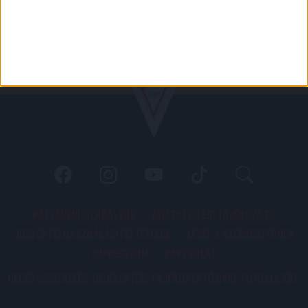
PÁLYARENDSZABÁLYOK
ADATKEZELÉSI TÁJÉKOZATÓ
JOGI ÉS FELHASZNÁLÁSI FELTÉTELEK
LEVÉL A SZERKESZTŐNEK
IMPRESSZUM
KAPCSOLAT
BELSŐ VISSZAÉLÉS-BEJELENTÉSI TÁJÉKOZTATÓ DVSC FUTBALL ZRT.