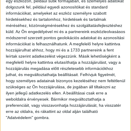
egy eszközön, például sütik formájában, és személyes adatokat
dolgozunk fel, például egyedi azonosítókat és standard
információkat, amelyeket az eszköz személyre szabott
hirdetésekhez és tartalomhoz, hirdetések és tartalmak
méréséhez, közönségmérésekhez és szolgáltatásfejlesztéshez
küld.
Az Ön engedélyével mi és a partnereink eszközleolvasásos
módszerrel szerzett pontos geolokációs adatokat és azonosítási
információkat is felhasználhatunk. A megfelelő helyre kattintva
hozzájárulhat ahhoz, hogy mi és a 1733 partnereink a fent
leírtak szerint adatkezelést végezzünk. Másik lehetőségként a
megfelelő helyre kattintva elutasíthatja a hozzájárulást, vagy a
hozzájárulás megadása előtt részletesebb információkhoz
juthat, és megváltoztathatja beállításait.
Felhívjuk figyelmét,
hogy személyes adatainak bizonyos kezeléséhez nem feltétlenül
szükséges az Ön hozzájárulása, de jogában áll tiltakozni az
ilyen jellegű adatkezelés ellen. A beállításai csak erre a
weboldalra érvényesek. Bármikor megváltoztathatja a
preferenciáit, vagy visszavonhatja hozzájárulását, ha visszatér
LEGUTÓBBI HÍREK
erre az oldalra, és rákattint az oldal alján található
"Adatvédelem" gombra.