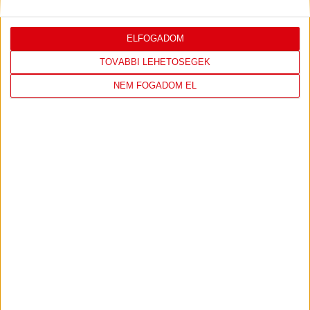
ELFOGADOM
LEGUTÓBBI EREDMÉNY
TOVÁBBI LEHETŐSÉGEK
NEM FOGADOM EL
DVSC
NYÍREGYHÁZA
SPARTACUS
1
-
0
2026-08-09
OTP BANK LIGA 3.
MECCS