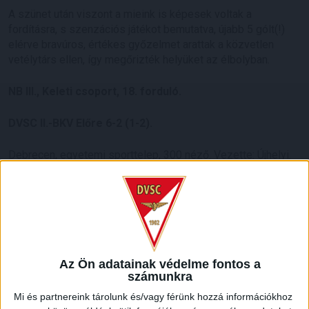
A szünet után viszont a mieink is képesek voltak a
fordításra, s szenzációs játékot bemutatva, újabb 5 gólt(!)
elérve bravúros, értékes győzelmet arattak a közvetlen
vetélytárs ellen, így megőrizték helyüket az élbolyban.
NB III., Keleti csoport, 18. forduló.
DVSC II.-BKV Előre 6-2 (1-2).
Debrecen, egyetemi sporttelep, 300 néző. Vezette: Újhelyi.
DVSC II.:
Erdélyi – Szabó K., Füzfői (Kosztyák, 90.), Tordai,
Sárosi, Cibla (Zahuczky, 88.), Farkas T. (Karmacsi, 88.),
Bökönyi (Sustyák, 82.), Major, Rácz B. (Kozma, 90.), Batai.
Vezetőedző: Máté Péter.
Az Ön adatainak védelme fontos a
Gól:
Farkas T. (13., 71.), Bökönyi (59.), Major (69., 86.), Rácz B.
számunkra
(89.), illetve Szabó K. (öngól, 15.), Kubó (43.).
Mi és partnereink tárolunk és/vagy férünk hozzá információkhoz