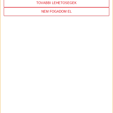
TOVÁBBI LEHETŐSÉGEK
NEM FOGADOM EL
DVSC
FC
COPENHAGEN
19
:
00
2026-08-
KONFERENCIA LIGA 3.
MECCS
06 19:00
SELEJTEZŐFDORDULÓ
RÉSZLETEI
TOVÁBBI EREDMÉNYEK