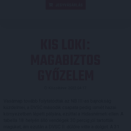
JEGYVÁSÁRLÁS
KIS LOKI
:
MAGABIZTOS
GYŐZELEM
Közzétéve: 2022.04.17.
Vasárnap tovább folytatódtak az NB III-as bajnokság
küzdelmei, a DVSC második csapata pedig ismét hazai
környezetben lépett pályára, ezúttal a Hidasnémeti ellen. A
tabella 18. helyén álló vendégek 30 percig jól tartották
magukat, ám ezután a DVSC II. dűlőre vitte a dolgot. A 31.