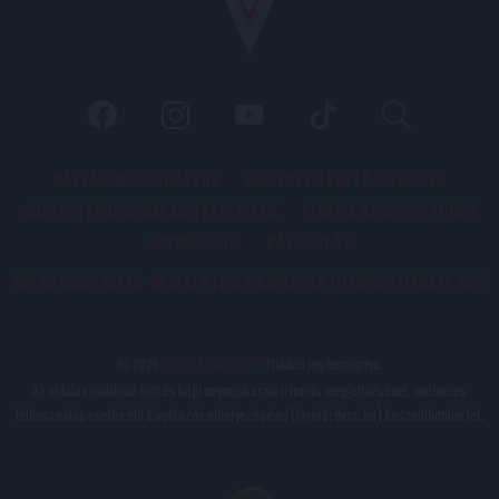
PÁLYARENDSZABÁLYOK
ADATKEZELÉSI TÁJÉKOZATÓ
JOGI ÉS FELHASZNÁLÁSI FELTÉTELEK
LEVÉL A SZERKESZTŐNEK
IMPRESSZUM
KAPCSOLAT
BELSŐ VISSZAÉLÉS-BEJELENTÉSI TÁJÉKOZTATÓ DVSC FUTBALL ZRT.
© 2026
DVSC Futball Zrt.
Minden jog fenntartva.
Az oldalon található írott és képi anyagok csak a forrás megjelölésével, internetes
felhasználás esetén élő hivatkozás elhelyezésével (forrás: dvsc.hu) használhatóak fel.