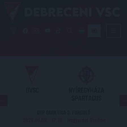
DVSC
NYÍREGYHÁZA
SPARTACUS
OTP BANK LIGA 3. FORDULÓ
2026.08.09. - 17
30
Nagyerdei Stadion
: