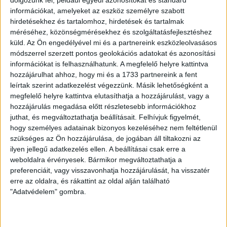
dolgozunk fel, például egyedi azonosítókat és standard
információkat, amelyeket az eszköz személyre szabott
hirdetésekhez és tartalomhoz, hirdetések és tartalmak
méréséhez, közönségmérésekhez és szolgáltatásfejlesztéshez
küld.
Az Ön engedélyével mi és a partnereink eszközleolvasásos
módszerrel szerzett pontos geolokációs adatokat és azonosítási
információkat is felhasználhatunk. A megfelelő helyre kattintva
hozzájárulhat ahhoz, hogy mi és a 1733 partnereink a fent
leírtak szerint adatkezelést végezzünk. Másik lehetőségként a
megfelelő helyre kattintva elutasíthatja a hozzájárulást, vagy a
LEGUTÓBBI HÍREK
hozzájárulás megadása előtt részletesebb információkhoz
juthat, és megváltoztathatja beállításait.
Felhívjuk figyelmét,
hogy személyes adatainak bizonyos kezeléséhez nem feltétlenül
szükséges az Ön hozzájárulása, de jogában áll tiltakozni az
ÉRVÉNYESÜLT A PAPÍRFORMA
DVSC-FC
:
ilyen jellegű adatkezelés ellen. A beállításai csak erre a
COPENHAGEN 0-3
weboldalra érvényesek. Bármikor megváltoztathatja a
preferenciáit, vagy visszavonhatja hozzájárulását, ha visszatér
2026.08.06.
erre az oldalra, és rákattint az oldal alján található
Az örmény Pjunyik Jereván búcsúztatása után a bombaerős,
"Adatvédelem" gombra.
válogatottakkal teletűzdelt, dán rekordbajnok FC
Copenhagen (Köbenhavn) együttesét fogadta a Loki
csütörtökön este az UEFA Konferencia Liga 3.