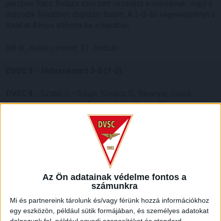
percben Rácz Balázs szerzett vezetést a mieinknek, majd a
második félidőben duplázni tudott. A 3-0-ás végeredményt a
Kalafat Álmos állította be a hajrában.
NB III., Keleti csoport, 31. forduló.
DVSC II.– Hidasnémeti 3-0 (1-0).
DVSC II. :
Szabó S.– Szujó, Kovács G., Baranyai, Sipos,
Sármány (Bökönyi, 86.), Farkas, Rácz (Bata,i 78.), Gyönyörű,
Fábián, Pintér (Kalafat, 30.).
Vezetőedző:
Szűcs János.
Gólszerzők:
Rácz (31., 59.), Kalafat (89.).
Az Ön adatainak védelme fontos a
számunkra
Mi és partnereink tárolunk és/vagy férünk hozzá információkhoz
egy eszközön, például sütik formájában, és személyes adatokat