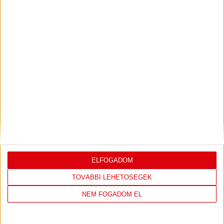
KONFERENCIA LIGÁBAN
Bővebben →
LEGUTÓBBI EREDMÉNY
ELFOGADOM
TOVÁBBI LEHETŐSÉGEK
DVSC
FC
COPENHAGEN
NEM FOGADOM EL