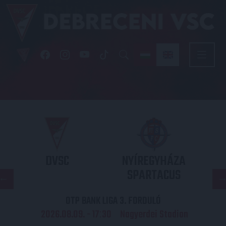
DVSC
NYÍREGYHÁZA
SPARTACUS
OTP BANK LIGA 3. FORDULÓ
2026.08.09. - 17
30
Nagyerdei Stadion
: