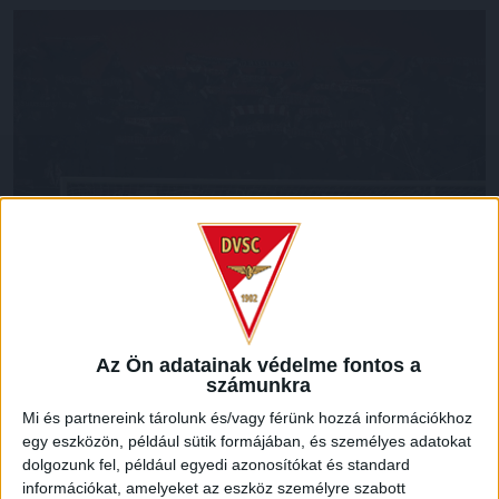
A Kisvárda péntek délelőtti tájékoztatása szerint a szombati
Kisvárda Master Good–DVSC mérkőzésre a
Az Ön adatainak védelme fontos a
vendégszektorba szóló valamennyi jegy elkelt elővételben.
számunkra
A meccs napján a vendégpénztár már nem nyit ki, a
Mi és partnereink tárolunk és/vagy férünk hozzá információkhoz
rendőrség és a rendezők kérése, hogy akinek nincs
egy eszközön, például sütik formájában, és személyes adatokat
belépője, az ne induljon útnak Debrecenből.
dolgozunk fel, például egyedi azonosítókat és standard
információkat, amelyeket az eszköz személyre szabott