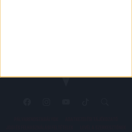
PÁLYARENDSZABÁLYOK
ADATKEZELÉSI TÁJÉKOZATÓ
JOGI ÉS FELHASZNÁLÁSI FELTÉTELEK
LEVÉL A SZERKESZTŐNEK