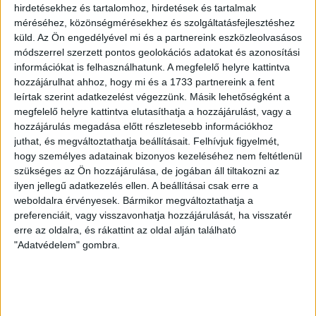
LEGUTÓBBI HÍREK
hirdetésekhez és tartalomhoz, hirdetések és tartalmak
méréséhez, közönségmérésekhez és szolgáltatásfejlesztéshez
küld.
Az Ön engedélyével mi és a partnereink eszközleolvasásos
KIKAPOTT A KIS LOKI
módszerrel szerzett pontos geolokációs adatokat és azonosítási
információkat is felhasználhatunk. A megfelelő helyre kattintva
2026.08.08.
hozzájárulhat ahhoz, hogy mi és a 1733 partnereink a fent
A DVSC II. szombaton Pallagon a Füzesabony gárdáját
leírtak szerint adatkezelést végezzünk. Másik lehetőségként a
fogadta az NB III. Észak-keleti csoport 3. fordulójában, s
megfelelő helyre kattintva elutasíthatja a hozzájárulást, vagy a
ezúttal nem tudott pontot szerezni. NB III. Észak-keleti
hozzájárulás megadása előtt részletesebb információkhoz
csoport, 3. forduló. DVSC II.-Füzesabony 1-2 (1-1). Pallag,
juthat, és megváltoztathatja beállításait.
Felhívjuk figyelmét,
200 néző, vezette: Oswald D. DVSC II.: Tuska – Myrtaj (Kiss
hogy személyes adatainak bizonyos kezeléséhez nem feltétlenül
M., 46.), Farkas T., Macsó (Lovas, 75.), Vincze T., Hermann
szükséges az Ön hozzájárulása, de jogában áll tiltakozni az
(Gyenti, […]
ilyen jellegű adatkezelés ellen. A beállításai csak erre a
weboldalra érvényesek. Bármikor megváltoztathatja a
Bővebben →
preferenciáit, vagy visszavonhatja hozzájárulását, ha visszatér
erre az oldalra, és rákattint az oldal alján található
70 ÉVES LETT KEREKES GYÖRGY, A VALAHA
"Adatvédelem" gombra.
VOLT EGYIK LEGJOBB DEBRECENI CSATÁR
Ma ünnepli 70. születésnapját Kerekes György. A debreceni
születésű támadó a debreceni Titászban, majd a DMTE-ben