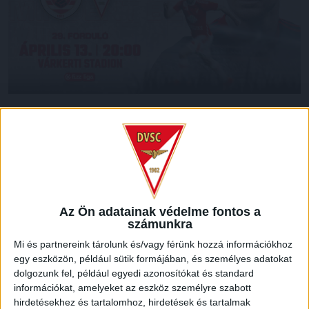
Élesedik a küzdelem, jön az utolsó öt mérkőzés a Fizz
Liga 2025/26-os idényében. Az éremért harcoló DVSC a
Kisvárda otthonában kezdi hajrát, csapatunk április 13-
án, hétfőn 20 órakor lép pályára. Mostantól minden
meccs döntő, hajrá, Loki!
LEGUTÓBBI HÍREK
Az Ön adatainak védelme fontos a
számunkra
Mi és partnereink tárolunk és/vagy férünk hozzá információkhoz
egy eszközön, például sütik formájában, és személyes adatokat
KIKAPOTT A KIS LOKI
dolgozunk fel, például egyedi azonosítókat és standard
2026.08.08.
információkat, amelyeket az eszköz személyre szabott
A DVSC II. szombaton Pallagon a Füzesabony gárdáját
hirdetésekhez és tartalomhoz, hirdetések és tartalmak