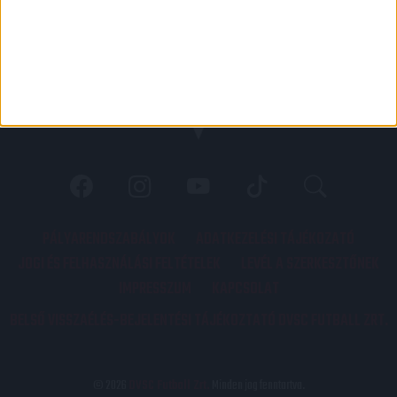
PÁLYARENDSZABÁLYOK
ADATKEZELÉSI TÁJÉKOZATÓ
JOGI ÉS FELHASZNÁLÁSI FELTÉTELEK
LEVÉL A SZERKESZTŐNEK
IMPRESSZUM
KAPCSOLAT
BELSŐ VISSZAÉLÉS-BEJELENTÉSI TÁJÉKOZTATÓ DVSC FUTBALL ZRT.
© 2026
DVSC Futball Zrt.
Minden jog fenntartva.