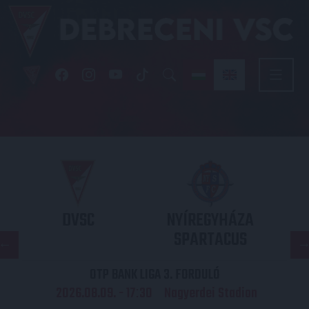
DVSC
NYÍREGYHÁZA
SPARTACUS
OTP BANK LIGA 3. FORDULÓ
2026.08.09. - 17
30
Nagyerdei Stadion
: