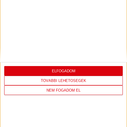
LEGUTÓBBI EREDMÉNY
DVSC
FC
COPENHAGEN
ELFOGADOM
TOVÁBBI LEHETŐSÉGEK
0
-
3
NEM FOGADOM EL
2026-08-
KONFERENCIA LIGA 3.
MECCS
06 19:00
SELEJTEZŐFDORDULÓ
RÉSZLETEI