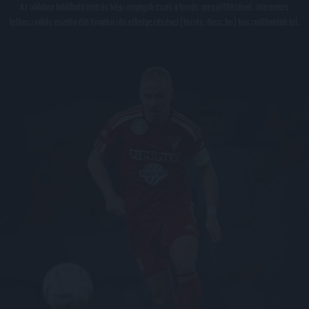
Az oldalon található írott és képi anyagok csak a forrás megjelölésével, internetes
felhasználás esetén élő hivatkozás elhelyezésével (forrás: dvsc.hu) használhatóak fel.