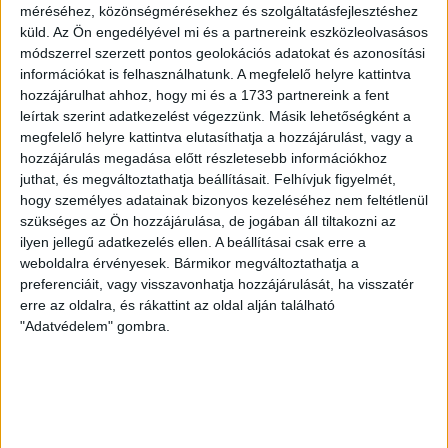
fogadta az NB III. Észak-keleti csoport 3. fordulójában, s
méréséhez, közönségmérésekhez és szolgáltatásfejlesztéshez
ezúttal nem tudott pontot szerezni. NB III. Észak-keleti
küld.
Az Ön engedélyével mi és a partnereink eszközleolvasásos
módszerrel szerzett pontos geolokációs adatokat és azonosítási
csoport, 3. forduló. DVSC II.-Füzesabony 1-2 (1-1). Pallag,
információkat is felhasználhatunk. A megfelelő helyre kattintva
200 néző, vezette: Oswald D. DVSC II.: Tuska – Myrtaj (Kiss
hozzájárulhat ahhoz, hogy mi és a 1733 partnereink a fent
M., 46.), Farkas T., Macsó (Lovas, 75.), Vincze T., Hermann
leírtak szerint adatkezelést végezzünk. Másik lehetőségként a
(Gyenti, […]
megfelelő helyre kattintva elutasíthatja a hozzájárulást, vagy a
Bővebben →
hozzájárulás megadása előtt részletesebb információkhoz
juthat, és megváltoztathatja beállításait.
Felhívjuk figyelmét,
70 ÉVES LETT KEREKES GYÖRGY, A VALAHA
hogy személyes adatainak bizonyos kezeléséhez nem feltétlenül
szükséges az Ön hozzájárulása, de jogában áll tiltakozni az
VOLT EGYIK LEGJOBB DEBRECENI CSATÁR
ilyen jellegű adatkezelés ellen. A beállításai csak erre a
weboldalra érvényesek. Bármikor megváltoztathatja a
Ma ünnepli 70. születésnapját Kerekes György. A debreceni
preferenciáit, vagy visszavonhatja hozzájárulását, ha visszatér
születésű támadó a debreceni Titászban, majd a DMTE-ben
erre az oldalra, és rákattint az oldal alján található
kezdte, később játszott Pécsen, az Újpestben, az FTC-ben
"Adatvédelem" gombra.
és a Videotonban is, ám pályafutása csúcspontját
egyértelműen a Lokiban töltött évek jelentették. A népszerű
Gurigának hihetetlen érzéke volt a játékhoz és a
gólszerzéshez, amit jól mutat, hogy a DMVSC-ben eltöltött
[…]