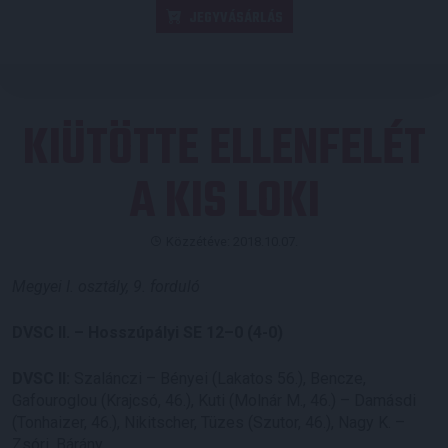
JEGYVÁSÁRLÁS
KIÜTÖTTE ELLENFELÉT
A KIS LOKI
Közzétéve: 2018.10.07.
Megyei I. osztály, 9. forduló
DVSC II. – Hosszúpályi SE 12–0 (4-0)
DVSC II:
Szalánczi – Bényei (Lakatos 56.), Bencze,
Gafouroglou (Krajcsó, 46.), Kuti (Molnár M., 46.) – Damásdi
(Tonhaizer, 46.), Nikitscher, Tüzes (Szutor, 46.), Nagy K. –
Zsóri, Bárány