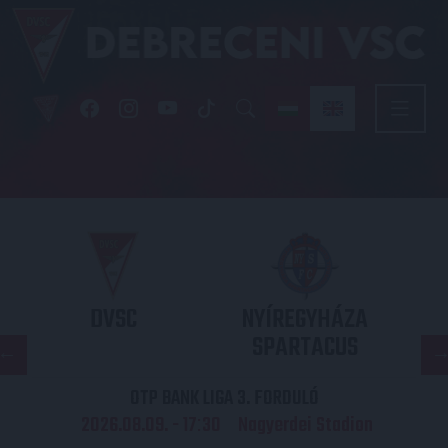
DVSC
NYÍREGYHÁZA
SPARTACUS
OTP BANK LIGA 3. FORDULÓ
2026.08.09. - 17
30
Nagyerdei Stadion
: