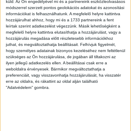
küld.
Az Ön engedélyével mi és a partnereink eszközleolvasásos
70 ÉVES LETT KEREKES GYÖRGY, A VALAHA
módszerrel szerzett pontos geolokációs adatokat és azonosítási
információkat is felhasználhatunk. A megfelelő helyre kattintva
VOLT EGYIK LEGJOBB DEBRECENI CSATÁR
hozzájárulhat ahhoz, hogy mi és a 1733 partnereink a fent
leírtak szerint adatkezelést végezzünk. Másik lehetőségként a
Ma ünnepli 70. születésnapját Kerekes György. A debreceni
megfelelő helyre kattintva elutasíthatja a hozzájárulást, vagy a
születésű támadó a debreceni Titászban, majd a DMTE-ben
hozzájárulás megadása előtt részletesebb információkhoz
kezdte, később játszott Pécsen, az Újpestben, az FTC-ben
juthat, és megváltoztathatja beállításait.
Felhívjuk figyelmét,
és a Videotonban is, ám pályafutása csúcspontját
hogy személyes adatainak bizonyos kezeléséhez nem feltétlenül
egyértelműen a Lokiban töltött évek jelentették. A népszerű
szükséges az Ön hozzájárulása, de jogában áll tiltakozni az
Gurigának hihetetlen érzéke volt a játékhoz és a
ilyen jellegű adatkezelés ellen. A beállításai csak erre a
gólszerzéshez, amit jól mutat, hogy a DMVSC-ben eltöltött
weboldalra érvényesek. Bármikor megváltoztathatja a
[…]
preferenciáit, vagy visszavonhatja hozzájárulását, ha visszatér
Bővebben →
erre az oldalra, és rákattint az oldal alján található
"Adatvédelem" gombra.
VAJDA BOTOND
VASÁRNAP 100
:
SZÁZALÉKNÁL IS TÖBBET KELL BELEADNUNK
2026.08.07.
A DVSC-FC Copenhagen Konferencia Liga mérkőzés
örömteli eseménye volt, hogy sérüléséből felépülve