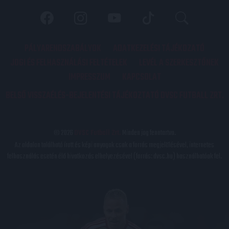
PÁLYARENDSZABÁLYOK
ADATKEZELÉSI TÁJÉKOZATÓ
JOGI ÉS FELHASZNÁLÁSI FELTÉTELEK
LEVÉL A SZERKESZTŐNEK
IMPRESSZUM
KAPCSOLAT
BELSŐ VISSZAÉLÉS-BEJELENTÉSI TÁJÉKOZTATÓ DVSC FUTBALL ZRT.
© 2026
DVSC Futball Zrt.
Minden jog fenntartva.
Az oldalon található írott és képi anyagok csak a forrás megjelölésével, internetes
felhasználás esetén élő hivatkozás elhelyezésével (forrás: dvsc.hu) használhatóak fel.