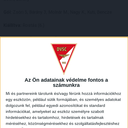
Gól:
Zsóri 5, Bárány 3, Molnár M., Nagy K., Kuti, Bencze
Kiállítva:
Rostás (6.)
LEGUTÓBBI HÍREK
KIKAPOTT A KIS LOKI
2026.08.08.
A DVSC II. szombaton Pallagon a Füzesabony gárdáját
Az Ön adatainak védelme fontos a
fogadta az NB III. Észak-keleti csoport 3. fordulójában, s
számunkra
ezúttal nem tudott pontot szerezni. NB III. Észak-keleti
csoport, 3. forduló. DVSC II.-Füzesabony 1-2 (1-1). Pallag,
Mi és partnereink tárolunk és/vagy férünk hozzá információkhoz
egy eszközön, például sütik formájában, és személyes adatokat
200 néző, vezette: Oswald D. DVSC II.: Tuska – Myrtaj (Kiss
dolgozunk fel, például egyedi azonosítókat és standard
M., 46.), Farkas T., Macsó (Lovas, 75.), Vincze T., Hermann
információkat, amelyeket az eszköz személyre szabott
(Gyenti, […]
hirdetésekhez és tartalomhoz, hirdetések és tartalmak
Bővebben →
méréséhez, közönségmérésekhez és szolgáltatásfejlesztéshez