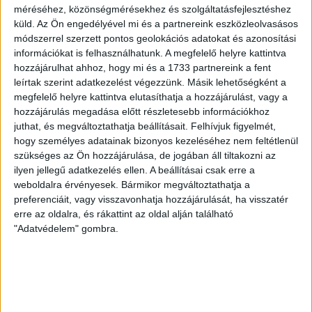
A DVSC II. szombaton Pallagon a Füzesabony gárdáját
méréséhez, közönségmérésekhez és szolgáltatásfejlesztéshez
fogadta az NB III. Észak-keleti csoport 3. fordulójában, s
küld.
Az Ön engedélyével mi és a partnereink eszközleolvasásos
ezúttal nem tudott pontot szerezni. NB III. Észak-keleti
módszerrel szerzett pontos geolokációs adatokat és azonosítási
csoport, 3. forduló. DVSC II.-Füzesabony 1-2 (1-1). Pallag,
információkat is felhasználhatunk. A megfelelő helyre kattintva
200 néző, vezette: Oswald D. DVSC II.: Tuska – Myrtaj (Kiss
hozzájárulhat ahhoz, hogy mi és a 1733 partnereink a fent
M., 46.), Farkas T., Macsó (Lovas, 75.), Vincze T., Hermann
leírtak szerint adatkezelést végezzünk. Másik lehetőségként a
(Gyenti, […]
megfelelő helyre kattintva elutasíthatja a hozzájárulást, vagy a
hozzájárulás megadása előtt részletesebb információkhoz
Bővebben →
juthat, és megváltoztathatja beállításait.
Felhívjuk figyelmét,
hogy személyes adatainak bizonyos kezeléséhez nem feltétlenül
70 ÉVES LETT KEREKES GYÖRGY, A VALAHA
szükséges az Ön hozzájárulása, de jogában áll tiltakozni az
ilyen jellegű adatkezelés ellen. A beállításai csak erre a
VOLT EGYIK LEGJOBB DEBRECENI CSATÁR
weboldalra érvényesek. Bármikor megváltoztathatja a
Ma ünnepli 70. születésnapját Kerekes György. A debreceni
preferenciáit, vagy visszavonhatja hozzájárulását, ha visszatér
születésű támadó a debreceni Titászban, majd a DMTE-ben
erre az oldalra, és rákattint az oldal alján található
kezdte, később játszott Pécsen, az Újpestben, az FTC-ben
"Adatvédelem" gombra.
és a Videotonban is, ám pályafutása csúcspontját
egyértelműen a Lokiban töltött évek jelentették. A népszerű
Gurigának hihetetlen érzéke volt a játékhoz és a
gólszerzéshez, amit jól mutat, hogy a DMVSC-ben eltöltött
[…]