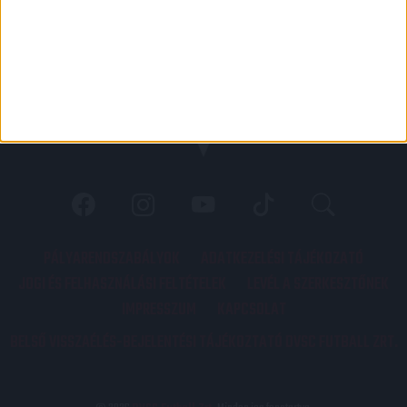
PÁLYARENDSZABÁLYOK
ADATKEZELÉSI TÁJÉKOZATÓ
JOGI ÉS FELHASZNÁLÁSI FELTÉTELEK
LEVÉL A SZERKESZTŐNEK
IMPRESSZUM
KAPCSOLAT
BELSŐ VISSZAÉLÉS-BEJELENTÉSI TÁJÉKOZTATÓ DVSC FUTBALL ZRT.