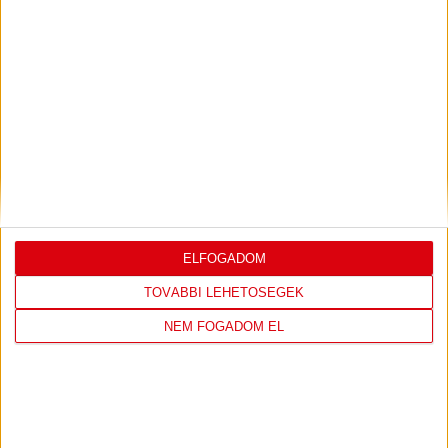
LEGUTÓBBI EREDMÉNY
DVSC
FC
ELFOGADOM
COPENHAGEN
TOVÁBBI LEHETŐSÉGEK
0
-
3
NEM FOGADOM EL
2026-08-
KONFERENCIA LIGA 3.
MECCS
06 19:00
SELEJTEZŐFDORDULÓ
RÉSZLETEI