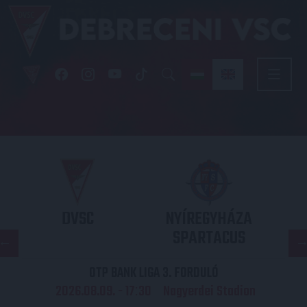
DVSC
NYÍREGYHÁZA
SPARTACUS
OTP BANK LIGA 3. FORDULÓ
2026.08.09. - 17
30
Nagyerdei Stadion
: