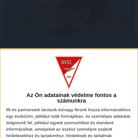
A DVSC profi szerződést kötött a 18 éves Kohut Mátéval. A
tehetséges támadó évekig pallérozódott a pallagi
akadémián, az elmúlt szezonban pedig az NB III-as kis Loki
tagjaként 20 bajnoki mérkőzésen 6 gólt szerzett.
A fiatal játékosnak gratulálunk a szerződéshez!
Az Ön adatainak védelme fontos a
LEGUTÓBBI HÍREK
számunkra
Mi és partnereink tárolunk és/vagy férünk hozzá információkhoz
egy eszközön, például sütik formájában, és személyes adatokat
KIKAPOTT A KIS LOKI
dolgozunk fel, például egyedi azonosítókat és standard
információkat, amelyeket az eszköz személyre szabott
2026.08.08.
hirdetésekhez és tartalomhoz, hirdetések és tartalmak