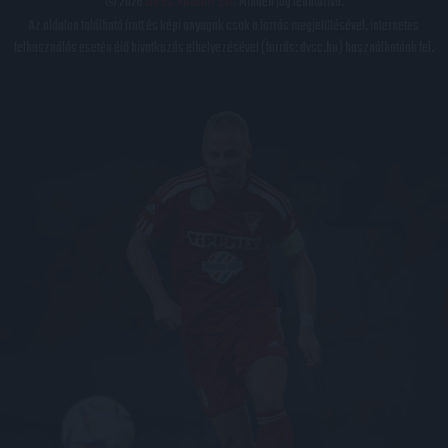
© 2026
DVSC Futball Zrt.
Minden jog fenntartva.
Az oldalon található írott és képi anyagok csak a forrás megjelölésével, internetes
felhasználás esetén élő hivatkozás elhelyezésével (forrás: dvsc.hu) használhatóak fel.