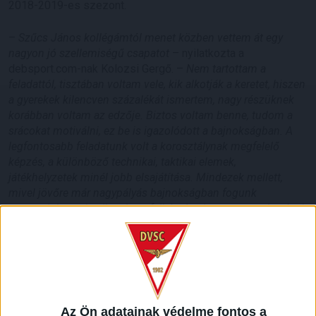
2018-2019-es szezont.
–
Szűcs János kollégámtól menet közben vettem át egy
nagyon jó szellemiségű csapatot
– nyilatkozta a
debsport.com-nak Kolozsi Gergő. –
Nem tartottam a
feladattól, tisztában voltam vele, kik alkotják a keretet, hiszen
a gyerekek kilencven százalékát ismertem, nagy részüknek
korábban voltam az edzője. Biztos voltam benne, tudom a
srácokat motiválni, ez be is igazolódott a bajnokságban. A
legfontosabb feladatunk volt a korosztálynak megfelelő
képzés, a különböző technikai, taktikai elemek,
játékhelyzetek minél jobb elsajátítása. Mindezek mellett,
mivel jövőre már nagypályás bajnokságban fogunk
szerepelni, erre is elkezdtem felkészíteni a csapatot. A srácok
fogékonyak az újra, szeretnek tanulni, hamar elsajátították az
új dolgokat, munkámat nagyban megkönnyítette, hogy jó
képességű gyerekkel dolgozhatok. Fegyelmezetten,
koncentráltan végezték az edzéseket, mindenki motivált,
labdarúgók szeretnének lenni, jó velük dolgozni, elégedett
vagyok az egész éves munkával. A 7. fordulótól irányítom a
Az Ön adatainak védelme fontos a