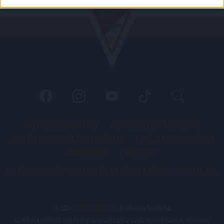
PÁLYARENDSZABÁLYOK
ADATKEZELÉSI TÁJÉKOZATÓ
JOGI ÉS FELHASZNÁLÁSI FELTÉTELEK
LEVÉL A SZERKESZTŐNEK
IMPRESSZUM
KAPCSOLAT
BELSŐ VISSZAÉLÉS-BEJELENTÉSI TÁJÉKOZTATÓ DVSC FUTBALL ZRT.
© 2026
DVSC Futball Zrt.
Minden jog fenntartva.
Az oldalon található írott és képi anyagok csak a forrás megjelölésével, internetes