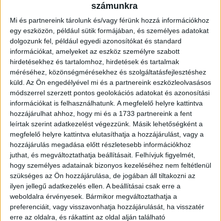
csapatot, a bajnokságban végig kiegyensúlyozott
számunkra
teljesítményt nyújtottunk, minden mérkőzést kézben
Mi és partnereink tárolunk és/vagy férünk hozzá információkhoz
tartottunk. Senkit nem kellett külön motiválni, a srácok
egy eszközön, például sütik formájában, és személyes adatokat
egymást biztatták már az öltözőben, a pályán űzték-hajtották
dolgozunk fel, például egyedi azonosítókat és standard
társaikat. Amiket edzéseken gyakoroltunk, nagyon jól
információkat, amelyeket az eszköz személyre szabott
alkalmazták a mérkőzéseken, előfordultak hibák a játékban –
hirdetésekhez és tartalomhoz, hirdetések és tartalmak
ami természetes, hiszen gyerekekről beszélünk -, ezeket a
méréséhez, közönségmérésekhez és szolgáltatásfejlesztéshez
meccsek után kielemeztük és próbáltuk kijavítani az
küld.
Az Ön engedélyével mi és a partnereink eszközleolvasásos
edzéseken. Úgy gondolom, a bajnoki találkozók összképe
módszerrel szerzett pontos geolokációs adatokat és azonosítási
alapján megérdemelten végeztünk az első helyen, amihez
információkat is felhasználhatunk. A megfelelő helyre kattintva
ismét gratulálok a csapatnak. Több hazai tornán is
hozzájárulhat ahhoz, hogy mi és a 1733 partnereink a fent
elindultunk, mindet sikerült megnyernünk, legutóbb az
leírtak szerint adatkezelést végezzünk. Másik lehetőségként a
elmúlt hétvégén a Juniális Kupán állhattunk fel a dobogó
megfelelő helyre kattintva elutasíthatja a hozzájárulást, vagy a
legmagasabb fokára. Külföldi tornán is megmérettettük
hozzájárulás megadása előtt részletesebb információkhoz
magunkat, Horvátországban egy erős nemzetközi
juthat, és megváltoztathatja beállításait.
Felhívjuk figyelmét,
mezőnyben a harmadik helyet szereztük meg. Fontos volt,
hogy személyes adatainak bizonyos kezeléséhez nem feltétlenül
hogy minden gyerek egyenlő játékpercet kapjon, ezt sikerült
szükséges az Ön hozzájárulása, de jogában áll tiltakozni az
is megvalósítanunk mind a bajnokságban, mind a tornákon.
ilyen jellegű adatkezelés ellen. A beállításai csak erre a
Számunkra még nem ért véget a szezon, szombaton a
weboldalra érvényesek. Bármikor megváltoztathatja a
Danon Kupa döntőjében lépünk pályára, nem lesz könnyű
preferenciáit, vagy visszavonhatja hozzájárulását, ha visszatér
dolgunk, de mindent meg fogunk tenni annak érdekében,
erre az oldalra, és rákattint az oldal alján található