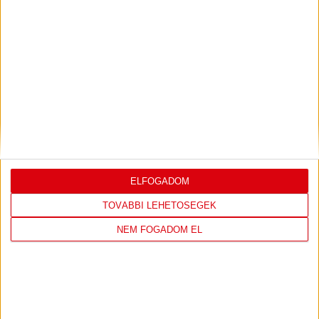
SAJTÓTÁJÉKOZTATÓ
ÚJPEST FC-DVSC 4-2,
:
GERT REMMEL ÉRTÉKELÉSE
2026.08.03.
Bővebben →
DÉNES VILMOS
MEGTISZTELTETÉS, HOGY
:
ILYEN SZURKOLÓK ELŐTT LÉPHETEK PÁLYÁRA
2026.07.31.
Bővebben →
ELFOGADOM
PJUNYIK JEREVÁN-DVSC
TOVÁBBJUTÁS A
:
TOVÁBBI LEHETŐSÉGEK
KONFERENCIA LIGÁBAN
NEM FOGADOM EL
Bővebben →