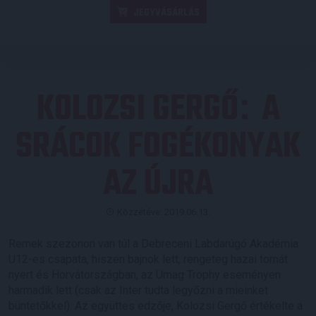
JEGYVÁSÁRLÁS
KOLOZSI GERGŐ
A
:
SRÁCOK FOGÉKONYAK
AZ ÚJRA
Közzétéve: 2019.06.13.
Remek szezonon van túl a Debreceni Labdarúgó Akadémia
U12-es csapata, hiszen bajnok lett, rengeteg hazai tornát
nyert és Horvátországban, az Umag Trophy eseményen
harmadik lett (csak az Inter tudta legyőzni a mieinket
büntetőkkel). Az együttes edzője, Kolozsi Gergő értékelte a