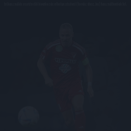
felhasználás esetén élő hivatkozás elhelyezésével (forrás: dvsc.hu) használhatóak fel.