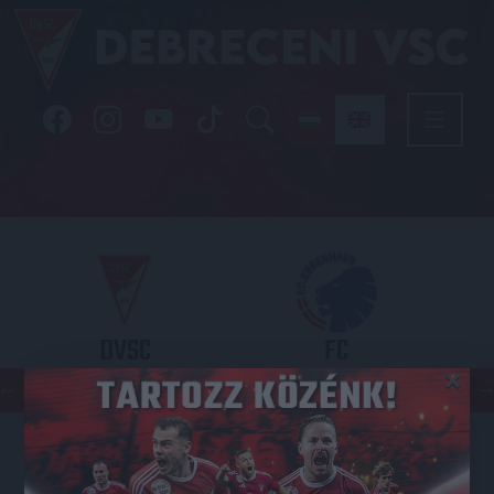
DVSC
FC
×
COPENHAGEN
KONFERENCIA LIGA 3. SELEJTEZŐFDORDULÓ
2026.08.06. - 19
00
Nagyerdei Stadion
: