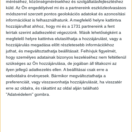
méréséhez, közönségmérésekhez és szolgáltatásfejlesztéshez
RENDKÍVÜLI HŐSÉG
TÖBB MÓDON IS
:
küld.
Az Ön engedélyével mi és a partnereink eszközleolvasásos
módszerrel szerzett pontos geolokációs adatokat és azonosítási
IGYEKSZIK SEGÍTENI A SZURKOLÓKAT A DVSC
információkat is felhasználhatunk. A megfelelő helyre kattintva
2026.08.06.
hozzájárulhat ahhoz, hogy mi és a 1731 partnereink a fent
Nagy meccs vár csütörtökön 19 órától a Lokira és a
leírtak szerint adatkezelést végezzünk. Másik lehetőségként a
szurkolóira, csapatunk a dán FC Copenhagent fogadja az
megfelelő helyre kattintva elutasíthatja a hozzájárulást, vagy a
hozzájárulás megadása előtt részletesebb információkhoz
UEFA Konferencia Liga selejtezőjében. Klubunk a rendkívüli
juthat, és megváltoztathatja beállításait.
Felhívjuk figyelmét,
időjárási körülmények miatt több intézkedésről is döntött a
hogy személyes adatainak bizonyos kezeléséhez nem feltétlenül
mai mérkőzésre vonatkozóan. A stadion 6 pontján
szükséges az Ön hozzájárulása, de jogában áll tiltakozni az
vízosztással igyekszünk segíteni a szurkolók hidratációját,
ilyen jellegű adatkezelés ellen. A beállításai csak erre a
ehhez kapcsolódóan az is fontos, hogy 0,5 liter űrtartalomig
weboldalra érvényesek. Bármikor megváltoztathatja a
[…]
preferenciáit, vagy visszavonhatja hozzájárulását, ha visszatér
Bővebben →
erre az oldalra, és rákattint az oldal alján található
"Adatvédelem" gombra.
MEGÚJULT AZ AJÁNDÉKBOLT, CSÜTÖRTÖKÖN
NYIT A DVSC STORE!
2026.08.05.
Ízléses, korszerű külsővel és belsővel, megújult kínálattal