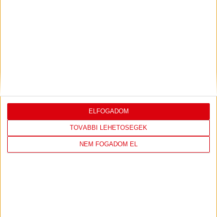
LEGUTÓBBI EREDMÉNY
ÚJPEST FC
DVSC
ELFOGADOM
4
-
2
TOVÁBBI LEHETŐSÉGEK
NEM FOGADOM EL
2026-08-02
OTP BANK LIGA 2.
MECCS
15:30
FORDULÓ
RÉSZLETEI