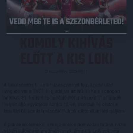
JEGYVÁSÁRLÁS
KOMOLY KIHÍVÁS
ELŐTT A KIS LOKI
Közzétéve: 2023.04.11.
A Békéscsaba II. és a Füzesgyarmat legyőzése után
rangadó vár a DVSC II. gárdájára az NB III. Keleti csoport
hétközi, 31. fordulójában. Máté Péter 45 ponttal a hatodik
helyen álló együttese április 12-én, szerdán 16 órától a
tabellán 60 ponttal második Putnok otthonában lép pályára.
A putnokiak remekül szerepelnek a pontvadászatban, hazai
pályán különösen eredményesek, ám a kis Loki sokszor