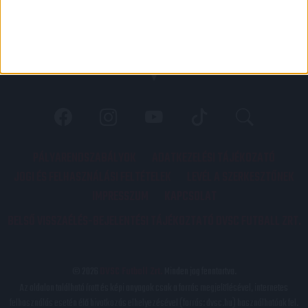
PÁLYARENDSZABÁLYOK
ADATKEZELÉSI TÁJÉKOZATÓ
JOGI ÉS FELHASZNÁLÁSI FELTÉTELEK
LEVÉL A SZERKESZTŐNEK
IMPRESSZUM
KAPCSOLAT
BELSŐ VISSZAÉLÉS-BEJELENTÉSI TÁJÉKOZTATÓ DVSC FUTBALL ZRT.
© 2026
DVSC Futball Zrt.
Minden jog fenntartva.
Az oldalon található írott és képi anyagok csak a forrás megjelölésével, internetes
felhasználás esetén élő hivatkozás elhelyezésével (forrás: dvsc.hu) használhatóak fel.