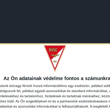
Az Ön adatainak védelme fontos a számunkr
rolunk és/vagy férünk hozzá információkhoz egy eszközön, például süti
olgozunk fel, például egyedi azonosítókat és standard információkat,
irdetésekhez és tartalomhoz, hirdetések és tartalmak méréséhez, kö
shez küld.
Az Ön engedélyével mi és a partnereink eszközleolvasásos m
datokat és azonosítási információkat is felhasználhatunk. A megfelelő h