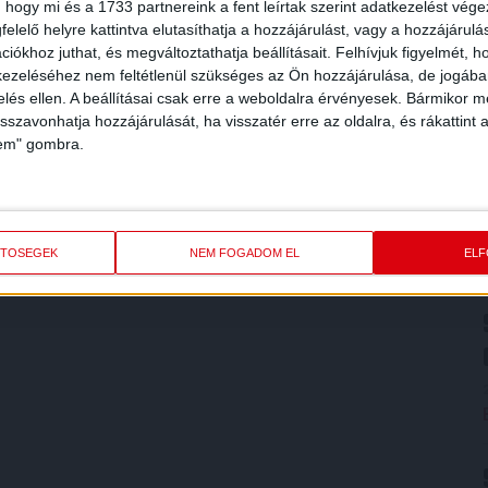
 hogy mi és a 1733 partnereink a fent leírtak szerint adatkezelést vég
elelő helyre kattintva elutasíthatja a hozzájárulást, vagy a hozzájárul
iókhoz juthat, és megváltoztathatja beállításait.
Felhívjuk figyelmét, 
ezeléséhez nem feltétlenül szükséges az Ön hozzájárulása, de jogában 
zelés ellen. A beállításai csak erre a weboldalra érvényesek. Bármikor m
isszavonhatja hozzájárulását, ha visszatér erre az oldalra, és rákattint a
lem" gombra.
ETŐSÉGEK
NEM FOGADOM EL
EL