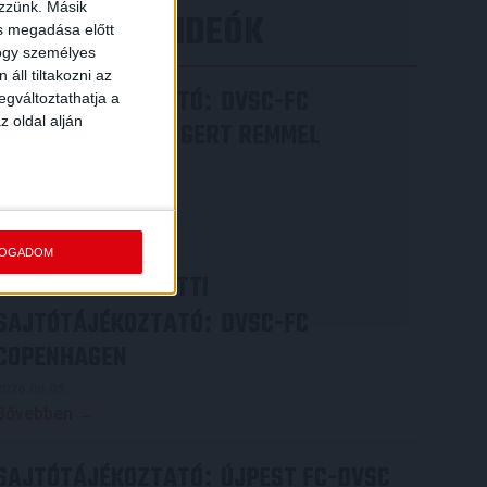
ezzünk. Másik
LEGÚJABB VIDEÓK
ás megadása előtt
hogy személyes
áll tiltakozni az
SAJTÓTÁJÉKOZTATÓ
DVSC-FC
:
egváltoztathatja a
z oldal alján
COPENHAGEN 0-3, GERT REMMEL
ÉRTÉKELÉSE
2026.08.07.
Bővebben →
FOGADOM
VIDEÓ! MECCS ELŐTTI
SAJTÓTÁJÉKOZTATÓ
DVSC-FC
:
COPENHAGEN
2026.08.05.
Bővebben →
SAJTÓTÁJÉKOZTATÓ
ÚJPEST FC-DVSC
: