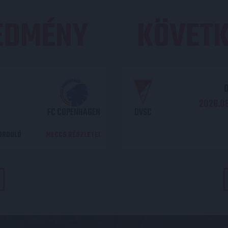
REDMÉNY
KÖVETK
O
2026.08
FC COPENHAGEN
DVSC
DORDULÓ
MECCS RÉSZLETEI