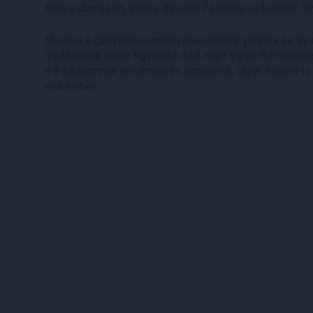
Bence duplázott, illetve Bévárdi Zsombor is betalált, í
Most is a győzelem reményében lépünk pályára az év 
Védőinknek külön figyelniük kell majd Varga Barnabásra, 
a 9 alkalommal eredményes támadónk, Ugrai Roland is ú
érdekében.