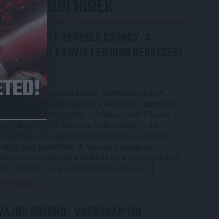
LEGUTÓBBI HÍREK
70 ÉVES LETT KEREKES GYÖRGY, A
VALAHA VOLT EGYIK LEGJOBB DEBRECENI
CSATÁR
2026.08.08.
Ma ünnepli 70. születésnapját Kerekes György. A
debreceni születésű támadó a debreceni Titászban,
majd a DMTE-ben kezdte, később játszott Pécsen, az
Újpestben, az FTC-ben és a Videotonban is, ám
pályafutása csúcspontját egyértelműen a Lokiban
töltött évek jelentették. A népszerű Gurigának
hihetetlen érzéke volt a játékhoz és a gólszerzéshez,
amit jól mutat, hogy a DMVSC-ben eltöltött […]
Bővebben →
VAJDA BOTOND
VASÁRNAP 100
: