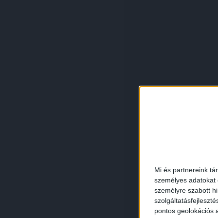
Mi és partnereink tá
személyes adatokat d
személyre szabott h
szolgáltatásfejleszté
pontos geolokációs a