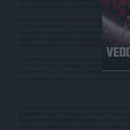
másik végébe utazik a csapat, mégpedig a Gyirmót FC 
Az NB I két újonc csapata
mérkőzik meg egymással
v
a két fél számára óriási. A Gyirmót sereghajtóként, míg a
élvonalbeli összecsapást. Az örökmérleg egyértelmű d
ráadásul 13 lőtt gól mellett mindössze 2-t kaptunk. Ér
vasárnapi ellenfelünk nyert, idegenben 1-0-ra, hazai pál
Ez azonban már az első osztály, és amennyiben ezúttal 
ezért is lenne nagyon lényeges a győzelem, illetve, hog
A
Ferencváros 2-0-s legyőzése
remélhetőleg nagy lök
visszatérjenek a helyes útra, és az év utolsó bajnokijá
A Gyirmót egyébként három meccs óta nem szerzett po
Akadémiától egyaránt vereséget szenvedett. Hazai pályá
es sikert aratott még október közepén. A Loki és a Gy
egymással a bajnokságban. A gól nélküli első játékrés