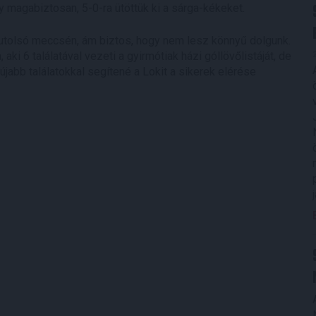
gy magabiztosan, 5-0-ra ütöttük ki a sárga-kékeket.
utolsó meccsén, ám biztos, hogy nem lesz könnyű dolgunk.
aki 6 találatával vezeti a gyirmótiak házi góllövőlistáját, de
jabb találatokkal segítené a Lokit a sikerek elérése