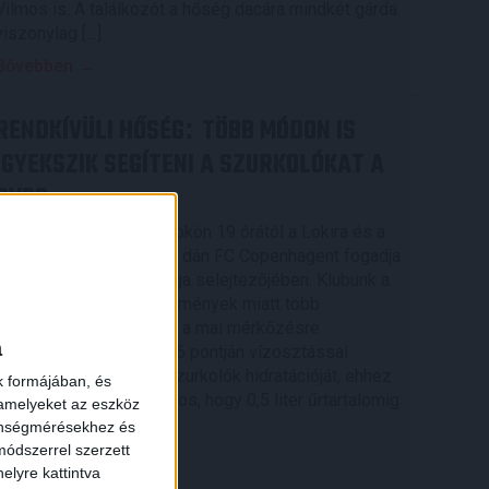
Vilmos is. A találkozót a hőség dacára mindkét gárda
viszonylag […]
Bővebben →
RENDKÍVÜLI HŐSÉG
TÖBB MÓDON IS
:
IGYEKSZIK SEGÍTENI A SZURKOLÓKAT A
DVSC
Nagy meccs vár csütörtökön 19 órától a Lokira és a
szurkolóira, csapatunk a dán FC Copenhagent fogadja
az UEFA Konferencia Liga selejtezőjében. Klubunk a
rendkívüli időjárási körülmények miatt több
intézkedésről is döntött a mai mérkőzésre
a
vonatkozóan. A stadion 6 pontján vízosztással
igyekszünk segíteni a szurkolók hidratációját, ehhez
k formájában, és
kapcsolódóan az is fontos, hogy 0,5 liter űrtartalomig
 amelyeket az eszköz
[…]
zönségmérésekhez és
ódszerrel szerzett
Bővebben →
elyre kattintva