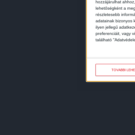
hozzájárulhat ahhoz,
lehetőségként a megf
részletesebb informác
adatainak bizonyos k
ilyen jellegű adatke
preferenciáit, vagy v
található "Adatvéde
TOVÁBBI LEH