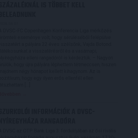
SZÁZALÉKNÁL IS TÖBBET KELL
BELEADNUNK
2026.08.07.
A DVSC-FC Copenhagen Konferencia Liga mérkőzés
örömteli eseménye volt, hogy sérüléséből felépülve
visszatért a pályára 22 éves szélsőnk, Vajda Botond.
Játékosunkat a visszatérésről és a vasárnapi,
Nyíregyháza elleni rangadóról is kérdeztük. – Nagyon
örülök, hogy újra pályára léphettem tétmeccsen, hiszen
majdnem négy hónapot kellett kihagynom. Az is
pozitívum, hogy egy ilyen erős ellenfél ellen
játszhattam […]
Bővebben →
SZURKOLÓI INFORMÁCIÓK A DVSC-
NYÍREGYHÁZA RANGADÓRA
A DVSC az OTP Bank Liga 3. fordulójában az ősi rivális
Nyíregyházát fogadja augusztus 9-én, vasárnap 17.30-