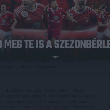
Győr otthonába.
asárnap 16.30 órától az Alcufer Stadionban, a tét pedig mind
 Loki a tabella 9. helyéről várja az 5. egymás elleni
ebreceni fölényt mutat, mind a négy találkozót megnyertük,
dekesség viszont, hogy tavaly az NB II-ben mind a kétszer
yán 2-0-ra kaptunk ki.
is nyerünk, hét ponttal lerázzuk a gyirmótiakat, már csak
y egy újabb sikerrel és jó szájízzel menjünk a téli szünetre.
ést és önbizalmat ad a játékosaink számára, hogy
n is három ponttal gazdagodjanak.
ntot, a Fehérvártól, a Mezőkövesdtől és a Puskás
n egyszer nyert eddig az idei kiírásban, a Paks felett 2-1-
irmót szeptemberben, a 6. fordulóban csapott össze
zt követően
beindult a Loki-henger
, Ugrai Roland és Sós