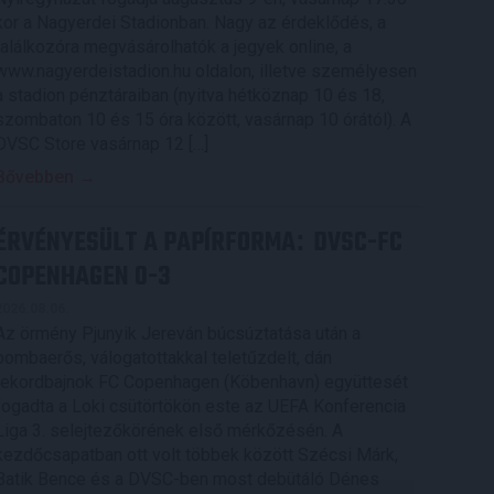
kor a Nagyerdei Stadionban. Nagy az érdeklődés, a
találkozóra megvásárolhatók a jegyek online, a
www.nagyerdeistadion.hu oldalon, illetve személyesen
a stadion pénztáraiban (nyitva hétköznap 10 és 18,
szombaton 10 és 15 óra között, vasárnap 10 órától). A
DVSC Store vasárnap 12 […]
Bővebben →
ÉRVÉNYESÜLT A PAPÍRFORMA
DVSC-FC
:
COPENHAGEN 0-3
2026.08.06.
Az örmény Pjunyik Jereván búcsúztatása után a
bombaerős, válogatottakkal teletűzdelt, dán
rekordbajnok FC Copenhagen (Köbenhavn) együttesét
fogadta a Loki csütörtökön este az UEFA Konferencia
Liga 3. selejtezőkörének első mérkőzésén. A
kezdőcsapatban ott volt többek között Szécsi Márk,
Batik Bence és a DVSC-ben most debütáló Dénes