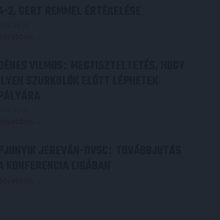
4-2, GERT REMMEL ÉRTÉKELÉSE
2026.08.03.
Bővebben →
DÉNES VILMOS
MEGTISZTELTETÉS, HOGY
:
ILYEN SZURKOLÓK ELŐTT LÉPHETEK
PÁLYÁRA
2026.07.31.
Bővebben →
PJUNYIK JEREVÁN-DVSC
TOVÁBBJUTÁS
:
A KONFERENCIA LIGÁBAN
Bővebben →