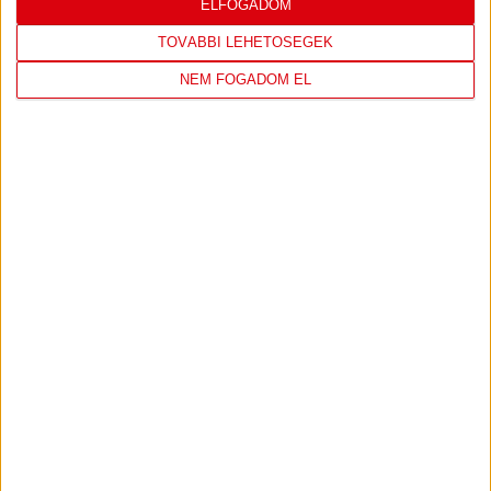
LEGUTÓBBI EREDMÉNY
ELFOGADOM
TOVÁBBI LEHETŐSÉGEK
NEM FOGADOM EL
DVSC
FC
COPENHAGEN
19
:
00
2026-08-
KONFERENCIA LIGA 3.
MECCS
06 19:00
SELEJTEZŐFDORDULÓ
RÉSZLETEI
TOVÁBBI EREDMÉNYEK