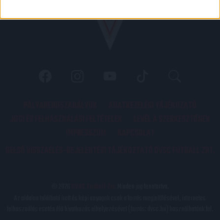
PÁLYARENDSZABÁLYOK
ADATKEZELÉSI TÁJÉKOZATÓ
JOGI ÉS FELHASZNÁLÁSI FELTÉTELEK
LEVÉL A SZERKESZTŐNEK
IMPRESSZUM
KAPCSOLAT
BELSŐ VISSZAÉLÉS-BEJELENTÉSI TÁJÉKOZTATÓ DVSC FUTBALL ZRT.
© 2026
DVSC Futball Zrt.
Minden jog fenntartva.
Az oldalon található írott és képi anyagok csak a forrás megjelölésével, internetes
felhasználás esetén élő hivatkozás elhelyezésével (forrás: dvsc.hu) használhatóak fel.