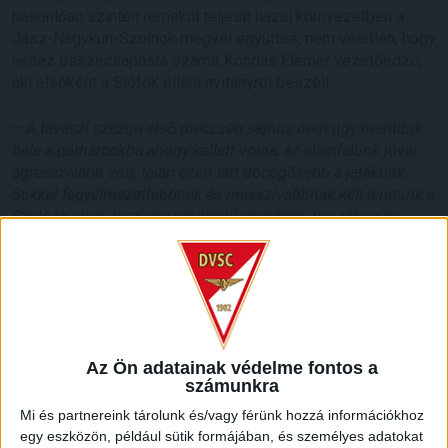
hasonlóan szintén remekül teljesít hazai környezetben a
Jász-Nagykun-Szolnok megyei együttes, nem véletlen, hogy
nehéz összecsapásra számít Kondás Elemér vezetőedző,
aki elsőként a Siófok elleni nyitányról beszélt.
–
A tavaszi szezon első meccsén sajnos nem úgy mentünk
bele a párharcokba ahogy kellett volna, az ellenfelünk jóval
agresszívabb volt, talán ezért lett döcögősebb a játékunk.
Sokkal fegyelmezettebbnek és masszívabbnak kell lennünk a
Szolnok ellen, hisz egy rendkívül egységes, veszélyes és
szervezett csapattal találkozunk. Pontosan ebben rejlik a
sikerük, hogy ilyen harcosan futballoznak. Vezetőedzőjük,
Csábi József szövetségi kapitány volt, illetve Egervári Sándor
segítőjeként is dolgozott a nemzeti csapatnál, tehát
felkészült szakemberről van szó.
Az Ön adatainak védelme fontos a
számunkra
Mi és partnereink tárolunk és/vagy férünk hozzá információkhoz
Tavaly augusztusban Sós Bence duplájával és Bárány Donát
egy eszközön, például sütik formájában, és személyes adatokat
góljával magabiztos, 3-0-s sikert arattunk a Szolnok felett a