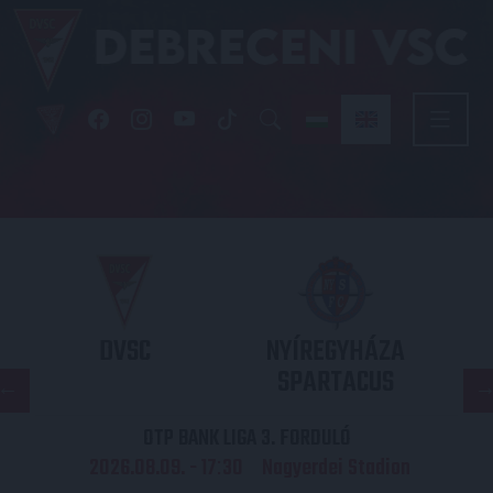
DVSC
NYÍREGYHÁZA
SPARTACUS
OTP BANK LIGA 3. FORDULÓ
2026.08.09. - 17
30
Nagyerdei Stadion
: