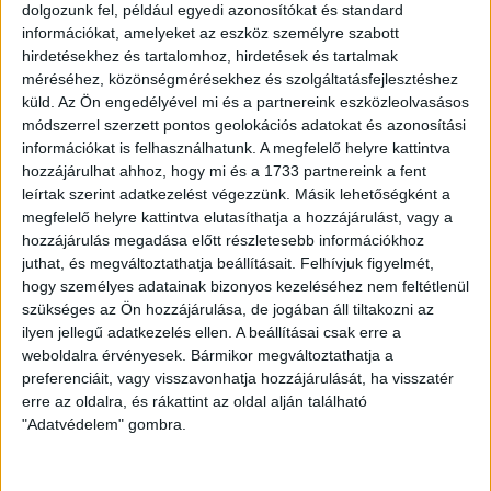
dolgozunk fel, például egyedi azonosítókat és standard
Nagyerdei Stadionban, kíváncsiak voltunk, most milyen
információkat, amelyeket az eszköz személyre szabott
találkozóra számít Kondás Elemér.
hirdetésekhez és tartalomhoz, hirdetések és tartalmak
méréséhez, közönségmérésekhez és szolgáltatásfejlesztéshez
–
Nyilván idegenben teljesen más kilencven perc vár ránk.
küld.
Az Ön engedélyével mi és a partnereink eszközleolvasásos
Hazai közegben a Szolnok is hatékonyabban teljesít,
módszerrel szerzett pontos geolokációs adatokat és azonosítási
bizonyára ezúttal is megpróbál majd játszani. Nekünk azzal
információkat is felhasználhatunk. A megfelelő helyre kattintva
is kalkulálnunk kell, hogy ellenünk mindenki meg akarja
hozzájárulhat ahhoz, hogy mi és a 1733 partnereink a fent
mutatni, így emiatt még többet kell hozzátennünk a
leírtak szerint adatkezelést végezzünk. Másik lehetőségként a
játékunkhoz, mint a Siófok ellen.
megfelelő helyre kattintva elutasíthatja a hozzájárulást, vagy a
hozzájárulás megadása előtt részletesebb információkhoz
LEGUTÓBBI HÍREK
juthat, és megváltoztathatja beállításait.
Felhívjuk figyelmét,
hogy személyes adatainak bizonyos kezeléséhez nem feltétlenül
szükséges az Ön hozzájárulása, de jogában áll tiltakozni az
ilyen jellegű adatkezelés ellen. A beállításai csak erre a
SZURKOLÓI INFORMÁCIÓK A DVSC-
weboldalra érvényesek. Bármikor megváltoztathatja a
NYÍREGYHÁZA RANGADÓRA
preferenciáit, vagy visszavonhatja hozzájárulását, ha visszatér
erre az oldalra, és rákattint az oldal alján található
2026.08.07.
"Adatvédelem" gombra.
A DVSC az OTP Bank Liga 3. fordulójában az ősi rivális
Nyíregyházát fogadja augusztus 9-én, vasárnap 17.30-kor a
Nagyerdei Stadionban. Nagy az érdeklődés, a találkozóra