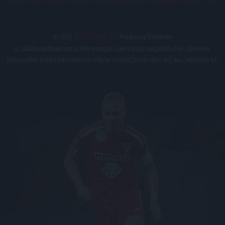
BELSŐ VISSZAÉLÉS-BEJELENTÉSI TÁJÉKOZTATÓ DVSC FUTBALL ZRT.
© 2026
DVSC Futball Zrt.
Minden jog fenntartva.
Az oldalon található írott és képi anyagok csak a forrás megjelölésével, internetes
felhasználás esetén élő hivatkozás elhelyezésével (forrás: dvsc.hu) használhatóak fel.