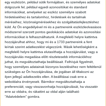
egy eszközön, például sütik formájában, és személyes adatokat
A Loki továbbra is vezeti a tabellát, vasárnap pedig a hatodik
dolgozunk fel, például egyedi azonosítókat és standard
helyen álló FC Ajkát fogadja (17.15, Nagyerdei Stadion),
információkat, amelyeket az eszköz személyre szabott
amely eddig várakozáson felül teljesít az NB II-ben. Kondás
hirdetésekhez és tartalomhoz, hirdetések és tartalmak
méréséhez, közönségmérésekhez és szolgáltatásfejlesztéshez
Elemér szerint jót tett együttesének a bajnoki szünet, az
küld.
Az Ön engedélyével mi és a partnereink eszközleolvasásos
elmúlt másfél hétben mindent megtettek a játékosok az
módszerrel szerzett pontos geolokációs adatokat és azonosítási
eredményes felkészülés érdekében.
információkat is felhasználhatunk. A megfelelő helyre kattintva
hozzájárulhat ahhoz, hogy mi és a 1733 partnereink a fent
– Sikeresen rajtolt az Ajka a bajnokságban, néhány meccsen
leírtak szerint adatkezelést végezzünk. Másik lehetőségként a
négy-öt góllal is győzött. Ellenfelünket nem szabad félvállról
megfelelő helyre kattintva elutasíthatja a hozzájárulást, vagy a
venni, veszélyes csapattal nézünk szembe. Agilis, tehetséges
hozzájárulás megadása előtt részletesebb információkhoz
játékosok alkotják, akik sokszor okoztak már meglepetést az
juthat, és megváltoztathatja beállításait.
Felhívjuk figyelmét,
eddigi fordulókban, a zöld-fehérek csatára, Nagy Krisztián
hogy személyes adatainak bizonyos kezeléséhez nem feltétlenül
pedig már nyolc találatnál jár. Vasárnapi vendégünk emellett
szükséges az Ön hozzájárulása, de jogában áll tiltakozni az
masszív védelemmel rendelkezik, de arra törekszünk, hogy
ilyen jellegű adatkezelés ellen. A beállításai csak erre a
ezt minél hamarabb megbontsuk.
weboldalra érvényesek. Bármikor megváltoztathatja a
preferenciáit, vagy visszavonhatja hozzájárulását, ha visszatér
LEGUTÓBBI HÍREK
erre az oldalra, és rákattint az oldal alján található
"Adatvédelem" gombra.