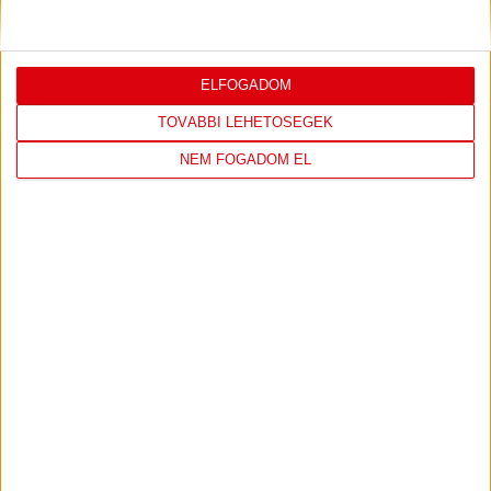
Bővebben →
ELFOGADOM
TOVÁBBI LEHETŐSÉGEK
LEGUTÓBBI EREDMÉNY
NEM FOGADOM EL
DVSC
FC
COPENHAGEN
19
:
00