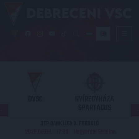
DVSC
NYÍREGYHÁZA
SPARTACUS
OTP BANK LIGA 3. FORDULÓ
2026.08.09. - 17
30
Nagyerdei Stadion
: