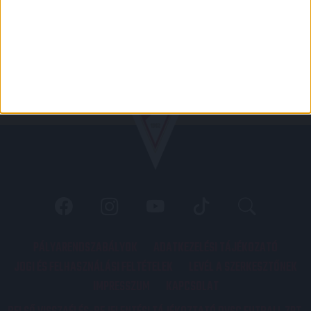
PÁLYARENDSZABÁLYOK
ADATKEZELÉSI TÁJÉKOZATÓ
JOGI ÉS FELHASZNÁLÁSI FELTÉTELEK
LEVÉL A SZERKESZTŐNEK
IMPRESSZUM
KAPCSOLAT