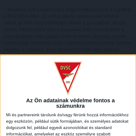
– Kötelező volt a számunkra, hogy továbbjussunk a kupában
a BKV Előre ellen. Ez volt a célunk, szerencsére sikerrel
vettük az első megmérettetést ebben a sorozatban. Bízom
benne, lökést tudott adni a kupasiker, mert mostanában a
bajnokságban nem igazán tudtunk nyerni. Személy szerint
örülök, hogy sérülésem után, csereként beállva góllal tudtam
segíteni a csapatot, de jó lenne most már végre bajnoki
mérkőzésen is betalálni. Amennyiben megkapom a
lehetőséget a Kisvárda ellen, remek alkalom lenne a
számomra, hogy az NB I-ben is gólt szerezzek. Az erő
megvan hozzá, a formán kell még javítanom –
nyilatkozta
Könyves Norbert. –
Nehéz meccsre számítok, hisz
labdabiztos játékosok alkotják szombati ellenfelünk keretét,
de ha a saját játékunkat tudjuk játszani, nem lesz gond, és
Az Ön adatainak védelme fontos a
itthon tudjuk tartani a három pontot. Ideje lenne már, mert
számunkra
nem úgy szerepeltünk eddig, ahogy elvárt lenne.
Mi és partnereink tárolunk és/vagy férünk hozzá információkhoz
egy eszközön, például sütik formájában, és személyes adatokat
HB
dolgozunk fel, például egyedi azonosítókat és standard
információkat, amelyeket az eszköz személyre szabott