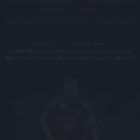
JOGI ÉS FELHASZNÁLÁSI FELTÉTELEK
LEVÉL A SZERKESZTŐNEK
IMPRESSZUM
KAPCSOLAT
BELSŐ VISSZAÉLÉS-BEJELENTÉSI TÁJÉKOZTATÓ DVSC FUTBALL ZRT.
© 2026
DVSC Futball Zrt.
Minden jog fenntartva.
Az oldalon található írott és képi anyagok csak a forrás megjelölésével, internetes
felhasználás esetén élő hivatkozás elhelyezésével (forrás: dvsc.hu) használhatóak fel.