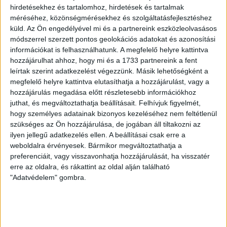
LEGUTÓBBI HÍREK
hirdetésekhez és tartalomhoz, hirdetések és tartalmak
méréséhez, közönségmérésekhez és szolgáltatásfejlesztéshez
küld.
Az Ön engedélyével mi és a partnereink eszközleolvasásos
SZURKOLÓI INFORMÁCIÓK A DVSC-
módszerrel szerzett pontos geolokációs adatokat és azonosítási
információkat is felhasználhatunk. A megfelelő helyre kattintva
NYÍREGYHÁZA RANGADÓRA
hozzájárulhat ahhoz, hogy mi és a 1733 partnereink a fent
leírtak szerint adatkezelést végezzünk. Másik lehetőségként a
2026.08.07.
megfelelő helyre kattintva elutasíthatja a hozzájárulást, vagy a
A DVSC az OTP Bank Liga 3. fordulójában az ősi rivális
hozzájárulás megadása előtt részletesebb információkhoz
Nyíregyházát fogadja augusztus 9-én, vasárnap 17.30-kor a
juthat, és megváltoztathatja beállításait.
Felhívjuk figyelmét,
Nagyerdei Stadionban. Nagy az érdeklődés, a találkozóra
hogy személyes adatainak bizonyos kezeléséhez nem feltétlenül
megvásárolhatók a jegyek online, a
szükséges az Ön hozzájárulása, de jogában áll tiltakozni az
www.nagyerdeistadion.hu oldalon, illetve személyesen a
ilyen jellegű adatkezelés ellen. A beállításai csak erre a
stadion pénztáraiban (nyitva hétköznap 10 és 18,
weboldalra érvényesek. Bármikor megváltoztathatja a
szombaton 10 és 15 óra között, vasárnap 10 órától). A DVSC
preferenciáit, vagy visszavonhatja hozzájárulását, ha visszatér
Store vasárnap 12 […]
erre az oldalra, és rákattint az oldal alján található
Bővebben →
"Adatvédelem" gombra.
ÉRVÉNYESÜLT A PAPÍRFORMA
DVSC-FC
:
COPENHAGEN 0-3