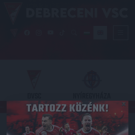
DVSC
NYÍREGYHÁZA
×
SPARTACUS
OTP BANK LIGA 3. FORDULÓ
2026.08.09. - 17
30
Nagyerdei Stadion
: