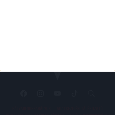
PÁLYARENDSZABÁLYOK
ADATKEZELÉSI TÁJÉKOZATÓ