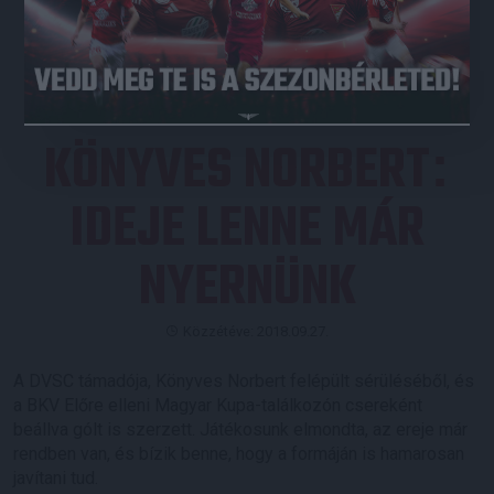
JEGYVÁSÁRLÁS
KÖNYVES NORBERT
:
IDEJE LENNE MÁR
NYERNÜNK
Közzétéve: 2018.09.27.
A DVSC támadója, Könyves Norbert felépült sérüléséből, és
a BKV Előre elleni Magyar Kupa-találkozón csereként
beállva gólt is szerzett. Játékosunk elmondta, az ereje már
rendben van, és bízik benne, hogy a formáján is hamarosan
javítani tud.