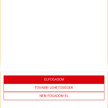
PJUNYIK JEREVÁN-DVSC
TOVÁBBJUTÁS A
:
KONFERENCIA LIGÁBAN
Bővebben →
LEGUTÓBBI EREDMÉNY
ELFOGADOM
TOVÁBBI LEHETŐSÉGEK
DVSC
FC
NEM FOGADOM EL
COPENHAGEN