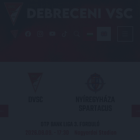
DVSC
NYÍREGYHÁZA
SPARTACUS
OTP BANK LIGA 3. FORDULÓ
2026.08.09. - 17
30
Nagyerdei Stadion
: