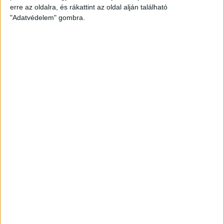
adakozásából a koraszülöttek szemészeti vizsgálatához
erre az oldalra, és rákattint az oldal alján található
szükséges kiegészítőket és egy gyógyszeradagoló,
"Adatvédelem" gombra.
infúziós pumpát fognak beszerezni.
LEGUTÓBBI HÍREK