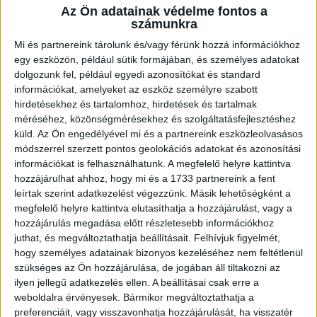
funkciója a koraszülöttszállítás végzése, amely működése
Az Ön adatainak védelme fontos a
az Országos Mentőszolgálaton keresztül központi
számunkra
költségvetésből finanszírozott.
Mi és partnereink tárolunk és/vagy férünk hozzá információkhoz
egy eszközön, például sütik formájában, és személyes adatokat
dolgozunk fel, például egyedi azonosítókat és standard
információkat, amelyeket az eszköz személyre szabott
hirdetésekhez és tartalomhoz, hirdetések és tartalmak
méréséhez, közönségmérésekhez és szolgáltatásfejlesztéshez
küld.
Az Ön engedélyével mi és a partnereink eszközleolvasásos
módszerrel szerzett pontos geolokációs adatokat és azonosítási
információkat is felhasználhatunk. A megfelelő helyre kattintva
hozzájárulhat ahhoz, hogy mi és a 1733 partnereink a fent
leírtak szerint adatkezelést végezzünk. Másik lehetőségként a
megfelelő helyre kattintva elutasíthatja a hozzájárulást, vagy a
hozzájárulás megadása előtt részletesebb információkhoz
juthat, és megváltoztathatja beállításait.
Felhívjuk figyelmét,
hogy személyes adatainak bizonyos kezeléséhez nem feltétlenül
Az ellátáshoz szükséges eszközök biztosítása azonban az
szükséges az Ön hozzájárulása, de jogában áll tiltakozni az
alapítványhoz befolyó adományokból történik, emellett ezen
ilyen jellegű adatkezelés ellen. A beállításai csak erre a
adományokból az osztály működéséhez szükséges
weboldalra érvényesek. Bármikor megváltoztathatja a
eszközöket, babaápolási kellékeket vásárolnak. A DVSC
preferenciáit, vagy visszavonhatja hozzájárulását, ha visszatér