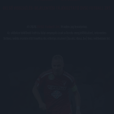
BELSŐ VISSZAÉLÉS-BEJELENTÉSI TÁJÉKOZTATÓ DVSC FUTBALL ZRT.
© 2026
DVSC Futball Zrt.
Minden jog fenntartva.
Az oldalon található írott és képi anyagok csak a forrás megjelölésével, internetes
felhasználás esetén élő hivatkozás elhelyezésével (forrás: dvsc.hu) használhatóak fel.