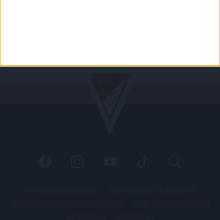
PÁLYARENDSZABÁLYOK
ADATKEZELÉSI TÁJÉKOZATÓ
JOGI ÉS FELHASZNÁLÁSI FELTÉTELEK
LEVÉL A SZERKESZTŐNEK
IMPRESSZUM
KAPCSOLAT