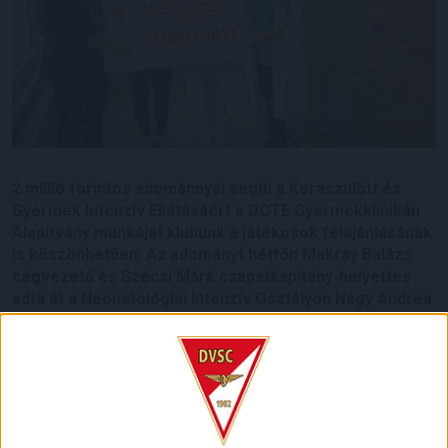
2 millió forintos adománnyal segíti a Koraszülött és
Gyermek Intenzív Ellátásáért a DOTE Gyermekklinikán
Alapítvány munkáját klubunk a játékosok felajánlásának
is köszönhetően. Az adományt hétfőn Makray Balázs
cégvezető és Szécsi Márk csapatkapitány-helyettes
adta át a Neonatológiai Intenzív Osztályon Nagy Andrea
klinikai főorvosnak és Riszter Magdolna osztályvezető-
helyettesnek.
A neonatológián évente mintegy 3000 újszülöttet látnak el, a
Neonatológiai Intenzív Osztályon pedig 500-600 intenzív
ellátást igénylő kora- és újszülöttet. Az alapítvány fő