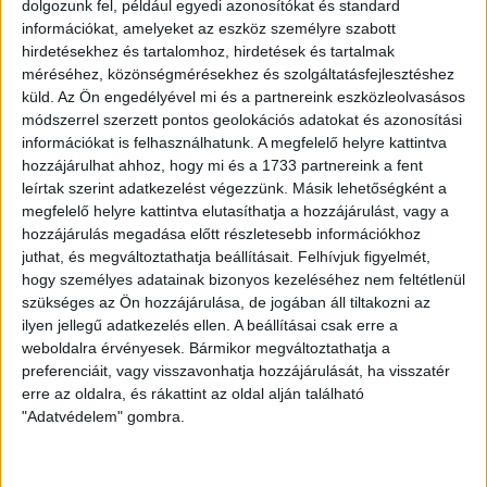
dolgozunk fel, például egyedi azonosítókat és standard
információkat, amelyeket az eszköz személyre szabott
hirdetésekhez és tartalomhoz, hirdetések és tartalmak
méréséhez, közönségmérésekhez és szolgáltatásfejlesztéshez
küld.
Az Ön engedélyével mi és a partnereink eszközleolvasásos
módszerrel szerzett pontos geolokációs adatokat és azonosítási
információkat is felhasználhatunk. A megfelelő helyre kattintva
hozzájárulhat ahhoz, hogy mi és a 1733 partnereink a fent
leírtak szerint adatkezelést végezzünk. Másik lehetőségként a
megfelelő helyre kattintva elutasíthatja a hozzájárulást, vagy a
hozzájárulás megadása előtt részletesebb információkhoz
LEGUTÓBBI HÍREK
juthat, és megváltoztathatja beállításait.
Felhívjuk figyelmét,
hogy személyes adatainak bizonyos kezeléséhez nem feltétlenül
szükséges az Ön hozzájárulása, de jogában áll tiltakozni az
ilyen jellegű adatkezelés ellen. A beállításai csak erre a
ÉRVÉNYESÜLT A PAPÍRFORMA
DVSC-FC
:
weboldalra érvényesek. Bármikor megváltoztathatja a
COPENHAGEN 0-3
preferenciáit, vagy visszavonhatja hozzájárulását, ha visszatér
erre az oldalra, és rákattint az oldal alján található
2026.08.06.
"Adatvédelem" gombra.
Az örmény Pjunyik Jereván búcsúztatása után a bombaerős,
válogatottakkal teletűzdelt, dán rekordbajnok FC
Copenhagen (Köbenhavn) együttesét fogadta a Loki