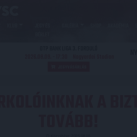
KLUB
JEGY ÉS
GALÉRIA
SHOP
AKADÉMIA
BÉRLET
OTP BANK LIGA 3. FORDULÓ
N
2026.08.09. - 17
30
Nagyerdei Stadion
:
JEGYVÁSÁRLÁS
KOLÓINKNAK A BIZT
TOVÁBB!
Közzétéve: 2025.08.05.