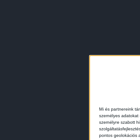
Mi és partnereink tá
személyes adatokat d
személyre szabott h
szolgáltatásfejleszté
pontos geolokációs a