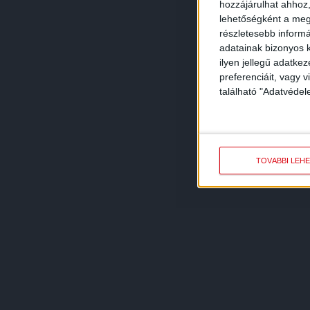
hozzájárulhat ahhoz,
lehetőségként a megf
részletesebb informác
adatainak bizonyos k
ilyen jellegű adatke
preferenciáit, vagy v
található "Adatvéde
TOVÁBBI LEH