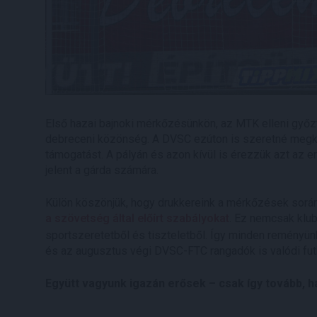
Első hazai bajnoki mérkőzésünkön, az MTK elleni győ
debreceni közönség. A DVSC ezúton is szeretné megkös
támogatást. A pályán és azon kívül is érezzük azt az e
jelent a gárda számára.
Külön köszönjük, hogy drukkereink a mérkőzések sorá
a szövetség által előírt szabályokat
. Ez nemcsak klubu
sportszeretetből és tiszteletből. Így minden reményü
és az augusztus végi DVSC-FTC rangadók is valódi fut
Együtt vagyunk igazán erősek – csak így tovább, ha