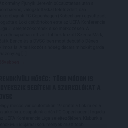
Az örmény Pjunyik Jereván búcsúztatása után a
bombaerős, válogatottakkal teletűzdelt, dán
rekordbajnok FC Copenhagen (Köbenhavn) együttesét
fogadta a Loki csütörtökön este az UEFA Konferencia
Liga 3. selejtezőkörének első mérkőzésén. A
kezdőcsapatban ott volt többek között Szécsi Márk,
Batik Bence és a DVSC-ben most debütáló Dénes
Vilmos is. A találkozót a hőség dacára mindkét gárda
viszonylag […]
Bővebben →
RENDKÍVÜLI HŐSÉG
TÖBB MÓDON IS
:
IGYEKSZIK SEGÍTENI A SZURKOLÓKAT A
DVSC
Nagy meccs vár csütörtökön 19 órától a Lokira és a
szurkolóira, csapatunk a dán FC Copenhagent fogadja
az UEFA Konferencia Liga selejtezőjében. Klubunk a
rendkívüli időjárási körülmények miatt több