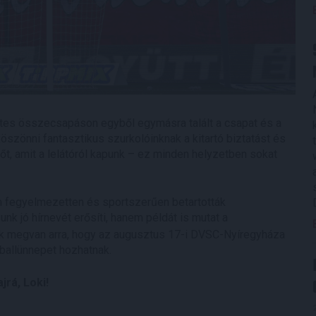
ztes összecsapáson egyből egymásra talált a csapat és a
zönni fantasztikus szurkolóinknak a kitartó biztatást és
rőt, amit a lelátóról kapunk – ez minden helyzetben sokat
n fegyelmezetten és sportszerűen betartották
nk jó hírnevét erősíti, hanem példát is mutat a
nk megvan arra, hogy az augusztus 17-i DVSC-Nyíregyháza
ballünnepet hozhatnak.
jrá, Loki!