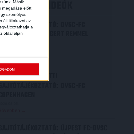
LEGÚJABB VIDEÓK
ezzünk. Másik
ás megadása előtt
hogy személyes
áll tiltakozni az
SAJTÓTÁJÉKOZTATÓ
DVSC-FC
:
egváltoztathatja a
COPENHAGEN 0-3, GERT REMMEL
z oldal alján
ÉRTÉKELÉSE
2026.08.07.
Bővebben →
FOGADOM
VIDEÓ! MECCS ELŐTTI
SAJTÓTÁJÉKOZTATÓ
DVSC-FC
:
COPENHAGEN
2026.08.05.
Bővebben →
SAJTÓTÁJÉKOZTATÓ
ÚJPEST FC-DVSC
: