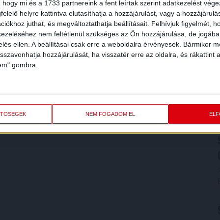
 hogy mi és a 1733 partnereink a fent leírtak szerint adatkezelést vég
elelő helyre kattintva elutasíthatja a hozzájárulást, vagy a hozzájárul
iókhoz juthat, és megváltoztathatja beállításait.
Felhívjuk figyelmét, 
ezeléséhez nem feltétlenül szükséges az Ön hozzájárulása, de jogában 
zelés ellen. A beállításai csak erre a weboldalra érvényesek. Bármikor m
isszavonhatja hozzájárulását, ha visszatér erre az oldalra, és rákattint a
lem" gombra.
ETŐSÉGEK
NEM FOGADOM EL
EL