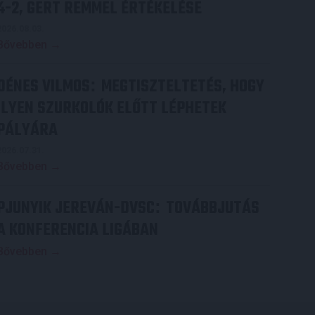
4-2, GERT REMMEL ÉRTÉKELÉSE
2026.08.03.
Bővebben →
DÉNES VILMOS
MEGTISZTELTETÉS, HOGY
:
ILYEN SZURKOLÓK ELŐTT LÉPHETEK
PÁLYÁRA
2026.07.31.
Bővebben →
PJUNYIK JEREVÁN-DVSC
TOVÁBBJUTÁS
:
A KONFERENCIA LIGÁBAN
Bővebben →