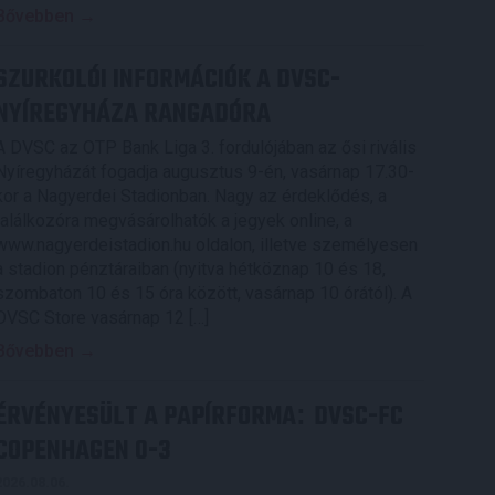
Bővebben →
SZURKOLÓI INFORMÁCIÓK A DVSC-
NYÍREGYHÁZA RANGADÓRA
A DVSC az OTP Bank Liga 3. fordulójában az ősi rivális
Nyíregyházát fogadja augusztus 9-én, vasárnap 17.30-
kor a Nagyerdei Stadionban. Nagy az érdeklődés, a
találkozóra megvásárolhatók a jegyek online, a
www.nagyerdeistadion.hu oldalon, illetve személyesen
a stadion pénztáraiban (nyitva hétköznap 10 és 18,
szombaton 10 és 15 óra között, vasárnap 10 órától). A
DVSC Store vasárnap 12 […]
Bővebben →
ÉRVÉNYESÜLT A PAPÍRFORMA
DVSC-FC
:
COPENHAGEN 0-3
2026.08.06.