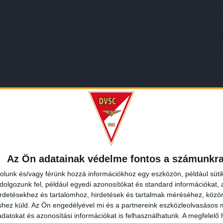
Az Ön adatainak védelme fontos a számunkr
rolunk és/vagy férünk hozzá információkhoz egy eszközön, például süti
olgozunk fel, például egyedi azonosítókat és standard információkat,
irdetésekhez és tartalomhoz, hirdetések és tartalmak méréséhez, kö
shez küld.
Az Ön engedélyével mi és a partnereink eszközleolvasásos m
datokat és azonosítási információkat is felhasználhatunk. A megfelelő h