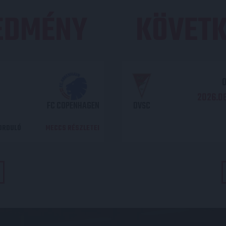
REDMÉNY
KÖVETK
O
2026.08
FC COPENHAGEN
DVSC
DORDULÓ
MECCS RÉSZLETEI