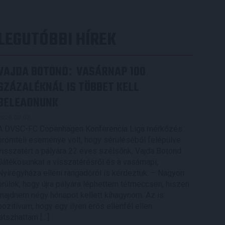
LEGUTÓBBI HÍREK
VAJDA BOTOND
VASÁRNAP 100
:
SZÁZALÉKNÁL IS TÖBBET KELL
BELEADNUNK
2026.08.07.
A DVSC-FC Copenhagen Konferencia Liga mérkőzés
örömteli eseménye volt, hogy sérüléséből felépülve
visszatért a pályára 22 éves szélsőnk, Vajda Botond.
Játékosunkat a visszatérésről és a vasárnapi,
Nyíregyháza elleni rangadóról is kérdeztük. – Nagyon
örülök, hogy újra pályára léphettem tétmeccsen, hiszen
majdnem négy hónapot kellett kihagynom. Az is
pozitívum, hogy egy ilyen erős ellenfél ellen
játszhattam […]