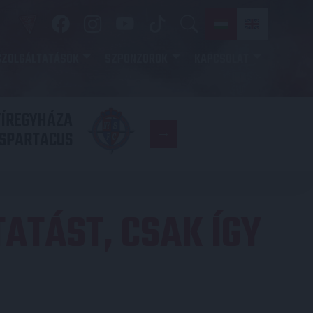
SZOLGÁLTATÁSOK
SZPONZOROK
KAPCSOLAT
YÍREGYHÁZA
FC
SPARTACUS
COPENHAGE
ATÁST, CSAK ÍGY