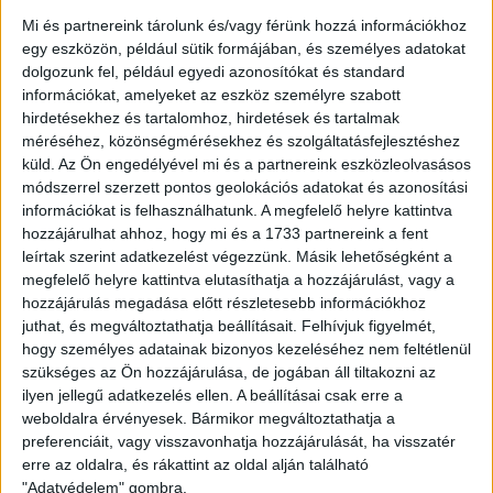
NYÍREGYHÁZA 1-0
Mi és partnereink tárolunk és/vagy férünk hozzá információkhoz
egy eszközön, például sütik formájában, és személyes adatokat
2026.08.09.
dolgozunk fel, például egyedi azonosítókat és standard
Hamisítatlan rangadóhangulatban lépett pályára a DVSC az
információkat, amelyeket az eszköz személyre szabott
OTP Bank Liga 3. fordulójában, hiszen vasárnap délután az
hirdetésekhez és tartalomhoz, hirdetések és tartalmak
ősi rivális Nyíregyházát fogadta. A kezdőcsapatban helyet
méréséhez, közönségmérésekhez és szolgáltatásfejlesztéshez
kapott az ifjú, saját nevelésű Sain Balázs is, a
küld.
Az Ön engedélyével mi és a partnereink eszközleolvasásos
támadószekcióban Szendrei Ákost Dzsudzsák Balázs,
módszerrel szerzett pontos geolokációs adatokat és azonosítási
illetve a két szélről Dénes Vilmos és Cibla Flórián
információkat is felhasználhatunk. A megfelelő helyre kattintva
támogatta. A mérkőzés jó iramban kezdődött, mindkét gárda
hozzájárulhat ahhoz, hogy mi és a 1733 partnereink a fent
jelentkezett […]
leírtak szerint adatkezelést végezzünk. Másik lehetőségként a
megfelelő helyre kattintva elutasíthatja a hozzájárulást, vagy a
Bővebben →
hozzájárulás megadása előtt részletesebb információkhoz
juthat, és megváltoztathatja beállításait.
Felhívjuk figyelmét,
KIKAPOTT A KIS LOKI
hogy személyes adatainak bizonyos kezeléséhez nem feltétlenül
szükséges az Ön hozzájárulása, de jogában áll tiltakozni az
2026.08.08.
ilyen jellegű adatkezelés ellen. A beállításai csak erre a
A DVSC II. szombaton Pallagon a Füzesabony gárdáját
weboldalra érvényesek. Bármikor megváltoztathatja a
fogadta az NB III. Észak-keleti csoport 3. fordulójában, s
preferenciáit, vagy visszavonhatja hozzájárulását, ha visszatér
ezúttal nem tudott pontot szerezni. NB III. Észak-keleti
erre az oldalra, és rákattint az oldal alján található
csoport, 3. forduló. DVSC II.-Füzesabony 1-2 (1-1). Pallag,
"Adatvédelem" gombra.