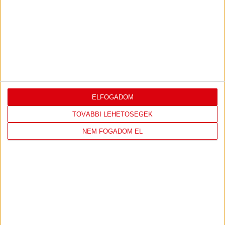
FC
DVSC
COPENHAGEN
KONFERENCIA LIGA 3. SELEJTEZŐFORDULÓ
2026.08.12. - 18
00
Parken Stadium
:
ELFOGADOM
JEGYVÁSÁRLÁS
TOVÁBBI LEHETŐSÉGEK
NEM FOGADOM EL
TOVÁBBI MÉRKŐZÉSEK