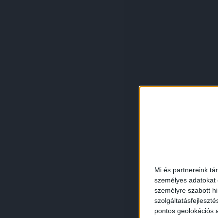
Mi és partnereink tá
személyes adatokat d
személyre szabott h
szolgáltatásfejleszté
pontos geolokációs a