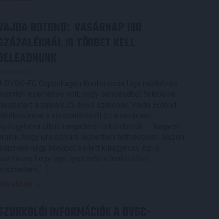
VAJDA BOTOND
VASÁRNAP 100
:
SZÁZALÉKNÁL IS TÖBBET KELL
BELEADNUNK
2026.08.07.
A DVSC-FC Copenhagen Konferencia Liga mérkőzés
örömteli eseménye volt, hogy sérüléséből felépülve
visszatért a pályára 22 éves szélsőnk, Vajda Botond.
Játékosunkat a visszatérésről és a vasárnapi,
Nyíregyháza elleni rangadóról is kérdeztük. – Nagyon
örülök, hogy újra pályára léphettem tétmeccsen, hiszen
majdnem négy hónapot kellett kihagynom. Az is
pozitívum, hogy egy ilyen erős ellenfél ellen
játszhattam […]
Bővebben →
SZURKOLÓI INFORMÁCIÓK A DVSC-