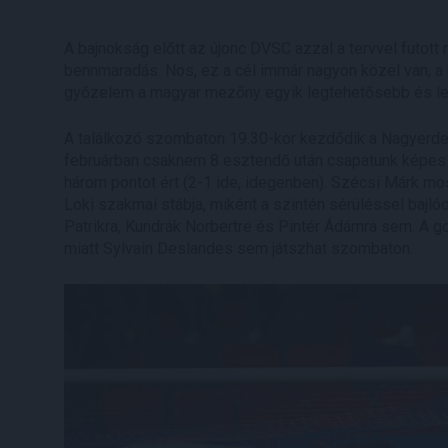
A bajnokság előtt az újonc DVSC azzal a tervvel futott
bennmaradás. Nos, ez a cél immár nagyon közel van, a 
győzelem a magyar mezőny egyik legtehetősebb és lege
A találkozó szombaton 19.30-kor kezdődik a Nagyerde
februárban csaknem 8 esztendő után csapatunk képes v
három pontot ért (2-1 ide, idegenben). Szécsi Márk most
Loki szakmai stábja, miként a szintén sérüléssel bajló
Patrikra, Kundrák Norbertre és Pintér Ádámra sem. A gon
miatt Sylvain Deslandes sem játszhat szombaton.