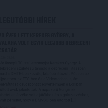
LEGUTÓBBI HÍREK
70 ÉVES LETT KEREKES GYÖRGY, A
VALAHA VOLT EGYIK LEGJOBB DEBRECENI
CSATÁR
2026.08.08.
Ma ünnepli 70. születésnapját Kerekes György. A
debreceni születésű támadó a debreceni Titászban,
majd a DMTE-ben kezdte, később játszott Pécsen, az
Újpestben, az FTC-ben és a Videotonban is, ám
pályafutása csúcspontját egyértelműen a Lokiban
töltött évek jelentették. A népszerű Gurigának
hihetetlen érzéke volt a játékhoz és a gólszerzéshez,
amit jól mutat, hogy a DMVSC-ben eltöltött […]
Bővebben →