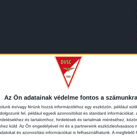
Az Ön adatainak védelme fontos a számunkr
rolunk és/vagy férünk hozzá információkhoz egy eszközön, például süti
olgozunk fel, például egyedi azonosítókat és standard információkat,
irdetésekhez és tartalomhoz, hirdetések és tartalmak méréséhez, kö
shez küld.
Az Ön engedélyével mi és a partnereink eszközleolvasásos m
datokat és azonosítási információkat is felhasználhatunk. A megfelelő h