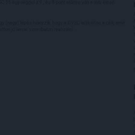
VSC 35 egységgel a 9., és 8 pont előnye van a már kieső
gy (nagy) lépés hiányzik, hogy a DVSC teljesítse a célt, amit
zetten jó lenne szombaton realizálni…