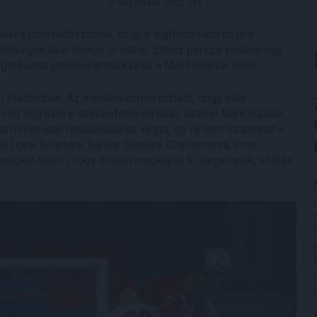
Közzétéve: 2022.04.27.
 neki a pontvadászatnak, hogy a legfontosabb célja a
hétvégén akár ténnyé is válhat. Ehhez persze kellene egy
rősebb játékoskeretű klubja, a Mol Fehérvár ellen.
i Stadionban. Az mindenképpen biztató, hogy idén
olt legyőzni a székesfehérváriakat, Szécsi Márk duplája
 műtét után rehabilitációját végzi, így rá nem számíthat a
dó Ugrai Rolandra, Bárány Donátra, Charlestonra, Poór
dokat tetézi, hogy miután megkapta 5. sárga lapját, eltiltás