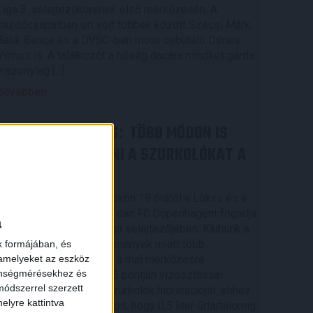
Liga 3. selejtezőkörének első mérkőzésén. A
kezdőcsapatban ott volt többek között Szécsi Márk,
Batik Bence és a DVSC-ben most debütáló Dénes
Vilmos is. A találkozót a hőség dacára mindkét gárda
viszonylag […]
Bővebben →
RENDKÍVÜLI HŐSÉG
TÖBB MÓDON IS
:
IGYEKSZIK SEGÍTENI A SZURKOLÓKAT A
DVSC
×
Nagy meccs vár csütörtökön 19 órától a Lokira és a
szurkolóira, csapatunk a dán FC Copenhagent fogadja
a
az UEFA Konferencia Liga selejtezőjében. Klubunk a
rendkívüli időjárási körülmények miatt több
k formájában, és
 amelyeket az eszköz
intézkedésről is döntött a mai mérkőzésre
zönségmérésekhez és
vonatkozóan. A stadion 6 pontján vízosztással
ódszerrel szerzett
igyekszünk segíteni a szurkolók hidratációját, ehhez
elyre kattintva
kapcsolódóan az is fontos, hogy 0,5 liter űrtartalomig