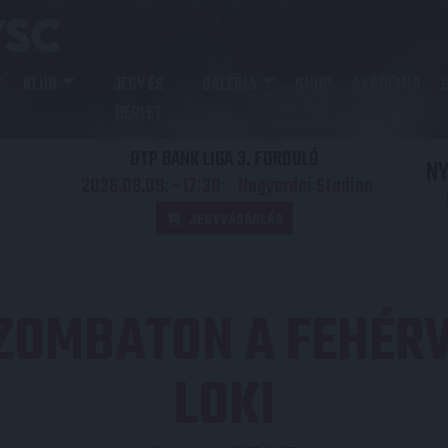
KLUB
JEGY ÉS
GALÉRIA
SHOP
AKADÉMIA
BÉRLET
OTP BANK LIGA 3. FORDULÓ
N
2026.08.09. - 17
30
Nagyerdei Stadion
:
JEGYVÁSÁRLÁS
ZOMBATON A FEHÉRV
LOKI