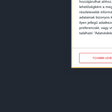
hozzájárulhat ahhoz,
lehetőségként a megf
részletesebb informác
adatainak bizonyos k
ilyen jellegű adatke
preferenciáit, vagy v
található "Adatvéde
TOVÁBBI LEH