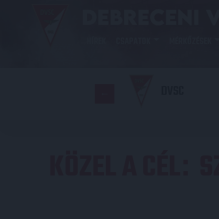
HÍREK
CSAPATOK
MÉRKŐZÉSEK
DVSC
KÖZEL A CÉL
S
: