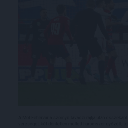
A Mol Fehérvár a szörnyű tavaszi rajtja után összekap
vereséget, két döntetlen mellett háromszor győzött, te