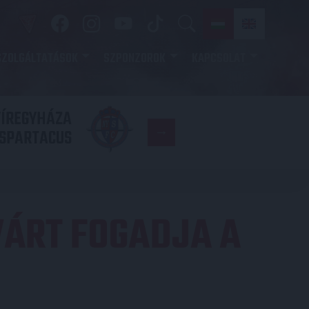
SZOLGÁLTATÁSOK
SZPONZOROK
KAPCSOLAT
YÍREGYHÁZA
FC
SPARTACUS
COPENHAGE
ÁRT FOGADJA A