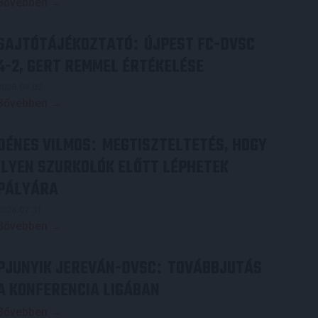
Bővebben →
SAJTÓTÁJÉKOZTATÓ
ÚJPEST FC-DVSC
:
4-2, GERT REMMEL ÉRTÉKELÉSE
2026.08.03.
Bővebben →
DÉNES VILMOS
MEGTISZTELTETÉS, HOGY
:
ILYEN SZURKOLÓK ELŐTT LÉPHETEK
PÁLYÁRA
2026.07.31.
Bővebben →
PJUNYIK JEREVÁN-DVSC
TOVÁBBJUTÁS
:
A KONFERENCIA LIGÁBAN
Bővebben →