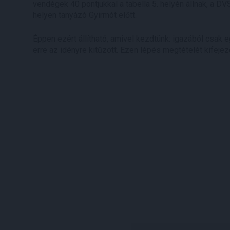
vendégek 40 pontjukkal a tabella 5. helyén állnak, a D
helyen tanyázó Gyirmót előtt.
Éppen ezért állítható, amivel kezdtünk: igazából csak e
erre az idényre kitűzött. Ezen lépés megtételét kifeje