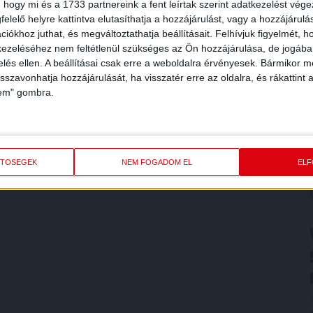
 hogy mi és a 1733 partnereink a fent leírtak szerint adatkezelést vég
elelő helyre kattintva elutasíthatja a hozzájárulást, vagy a hozzájárul
iókhoz juthat, és megváltoztathatja beállításait.
Felhívjuk figyelmét, 
ezeléséhez nem feltétlenül szükséges az Ön hozzájárulása, de jogában 
zelés ellen. A beállításai csak erre a weboldalra érvényesek. Bármikor m
isszavonhatja hozzájárulását, ha visszatér erre az oldalra, és rákattint a
lem" gombra.
ETŐSÉGEK
NEM FOGADOM EL
EL