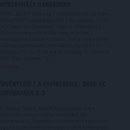
NYÍREGYHÁZA RANGADÓRA
A DVSC az OTP Bank Liga 3. fordulójában az ősi rivális
Nyíregyházát fogadja augusztus 9-én, vasárnap 17.30-
kor a Nagyerdei Stadionban. Nagy az érdeklődés, a
találkozóra megvásárolhatók a jegyek online, a
www.nagyerdeistadion.hu oldalon, illetve személyesen
a stadion pénztáraiban (nyitva hétköznap 10 és 18,
szombaton 10 és 15 óra között, vasárnap 10 órától). A
DVSC Store vasárnap 12 […]
Bővebben →
ÉRVÉNYESÜLT A PAPÍRFORMA
DVSC-FC
:
COPENHAGEN 0-3
2026.08.06.
Az örmény Pjunyik Jereván búcsúztatása után a
bombaerős, válogatottakkal teletűzdelt, dán
rekordbajnok FC Copenhagen (Köbenhavn) együttesét
fogadta a Loki csütörtökön este az UEFA Konferencia