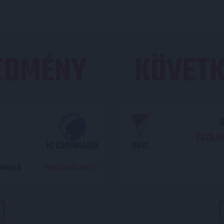
REDMÉNY
KÖVETK
O
2026.08
FC COPENHAGEN
DVSC
DORDULÓ
MECCS RÉSZLETEI